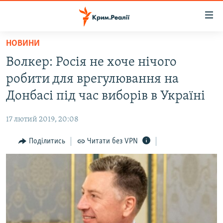
Доступність
посилання
Перейти
НОВИНИ
до
НОВИНИ
Волкер: Росія не хоче нічого
основного
ВОДА.КРИМ
матеріалу
робити для врегулювання на
ВІДЕО ТА ФОТО
Перейти
Донбасі під час виборів в Україні
до
ПОЛІТИКА
основної
17 лютий 2019, 20:08
БЛОГИ
навігації
Перейти
Поділитись
Читати без VPN
ПОГЛЯД
до
ІНТЕРВ'Ю
пошуку
ВСЕ ЗА ДЕНЬ
СПЕЦПРОЕКТИ
ЯК ОБІЙТИ БЛОКУВАННЯ
ДЕПОРТАЦІЯ