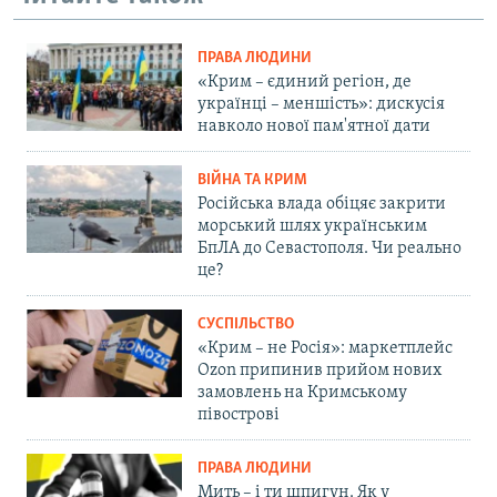
ПРАВА ЛЮДИНИ
«Крим – єдиний регіон, де
українці – меншість»: дискусія
навколо нової пам'ятної дати
ВІЙНА ТА КРИМ
Російська влада обіцяє закрити
морський шлях українським
БпЛА до Севастополя. Чи реально
це?
СУСПІЛЬСТВО
«Крим – не Росія»: маркетплейс
Ozon припинив прийом нових
замовлень на Кримському
півострові
ПРАВА ЛЮДИНИ
Мить – і ти шпигун. Як у