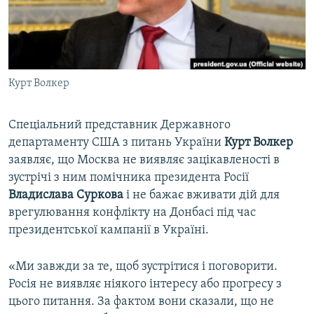
ВІДЕОУРОКИ «ELIFBE»
Русский
СВІДЧЕННЯ ОКУПАЦІЇ
Qırımtatar
УКРАЇНСЬКА ПРОБЛЕМА КРИМУ
Курт Волкер
ДОЛУЧАЙСЯ!
ІНФОГРАФІКА
Спеціальний представник Державного
департаменту США з питань України
Курт Волкер
Усі сайти RFE/RL
заявляє, що Москва не виявляє зацікавленості в
зустрічі з ним помічника президента Росії
Владислава Суркова
і не бажає вживати дій для
врегулювання конфлікту на Донбасі під час
президентської кампанії в Україні.
«Ми завжди за те, щоб зустрітися і поговорити.
Росія не виявляє ніякого інтересу або прогресу з
цього питання. За фактом вони сказали, що не