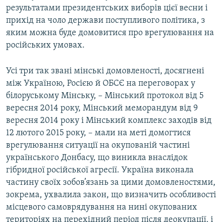
результатами президентських виборів цієї весни і
прихід на чоло держави поступливого політика, з
яким можна буде домовитися про врегулювання на
російських умовах.
Усі три так звані мінські домовленості, досягнені
між Україною, Росією й ОБСЄ на переговорах у
білоруському Мінську, – Мінський протокол від 5
вересня 2014 року, Мінський меморандум від 9
вересня 2014 року і Мінський комплекс заходів від
12 лютого 2015 року, – мали на меті домогтися
врегулювання ситуації на окупованій частині
українського Донбасу, що виникла внаслідок
гібридної російської агресії. Україна виконала
частину своїх зобов’язань за цими домовленостями,
зокрема, ухвалила закон, що визначить особливості
місцевого самоврядування на нині окупованих
територіях на перехідний період після деокупації, і