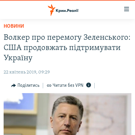
Доступність
посилання
Перейти
НОВИНИ
до
НОВИНИ
Волкер про перемогу Зеленського:
основного
ВОДА.КРИМ
матеріалу
США продовжать підтримувати
ВІДЕО ТА ФОТО
Перейти
Україну
до
ПОЛІТИКА
основної
22 квітень 2019, 09:29
БЛОГИ
навігації
Перейти
Поділитись
Читати без VPN
ПОГЛЯД
до
ІНТЕРВ'Ю
пошуку
ВСЕ ЗА ДЕНЬ
СПЕЦПРОЕКТИ
ЯК ОБІЙТИ БЛОКУВАННЯ
ДЕПОРТАЦІЯ