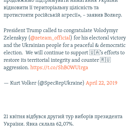
продовжимо підтримувати намагання України
відновити її територіальну цілісність та
протистояти російській агресії», – заявив Волкер.
President Trump called to congratulate Volodymyr
Zelenskyy (
@zeteam_official
) for his electoral victory
and the Ukrainian people for a peaceful & democratic
election. We will continue to support 🇺🇦’s efforts to
restore its territorial integrity and counter 🇷🇺
aggression.
https://t.co/ShBOWU1rga
— Kurt Volker (@SpecRepUkraine)
April 22, 2019
21 квітня відбувся другий тур виборів президента
України. Явка склала 62,07%.