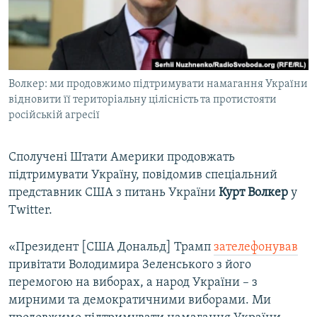
ВІДЕОУРОКИ «ELIFBE»
Русский
СВІДЧЕННЯ ОКУПАЦІЇ
Qırımtatar
УКРАЇНСЬКА ПРОБЛЕМА КРИМУ
Волкер: ми продовжимо підтримувати намагання України
ДОЛУЧАЙСЯ!
ІНФОГРАФІКА
відновити її територіальну цілісність та протистояти
російській агресії
Усі сайти RFE/RL
Сполучені Штати Америки продовжать
підтримувати Україну, повідомив спеціальний
представник США з питань України
Курт Волкер
у
Twitter.
«Президент [США Дональд] Трамп
зателефонував
привітати Володимира Зеленського з його
перемогою на виборах, а народ України – з
мирними та демократичними виборами. Ми