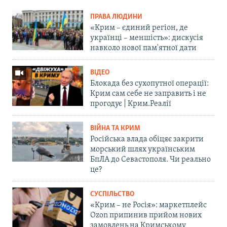
ПРАВА ЛЮДИНИ
«Крим – єдиний регіон, де
українці – меншість»: дискусія
навколо нової пам'ятної дати
ВІДЕО
Блокада без сухопутної операції:
Крим сам себе не заправить і не
прогодує | Крим.Реалії
ВІЙНА ТА КРИМ
Російська влада обіцяє закрити
морський шлях українським
БпЛА до Севастополя. Чи реально
це?
СУСПІЛЬСТВО
«Крим – не Росія»: маркетплейс
Ozon припинив прийом нових
замовлень на Кримському