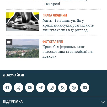
півострові
ПРАВА ЛЮДИНИ
Мить – і ти шпигун. Як у
кримських судах розглядають
звинувачення в держзраді
ФОТОГАЛЕРЕЇ
Краса Сімферопольського
водосховища та занедбаність
довкола
ДОЛУЧАЙСЯ!
ПІДТРИМКА