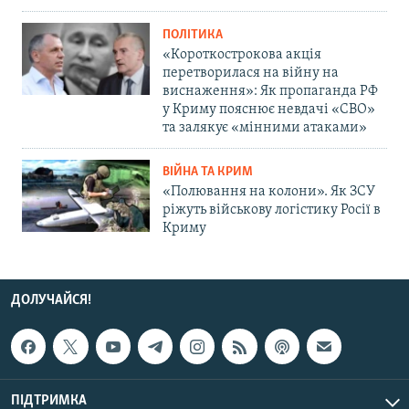
ПОЛІТИКА
«Короткострокова акція
перетворилася на війну на
виснаження»: Як пропаганда РФ
у Криму пояснює невдачі «СВО»
та залякує «мінними атаками»
ВІЙНА ТА КРИМ
«Полювання на колони». Як ЗСУ
ріжуть військову логістику Росії в
Криму
ДОЛУЧАЙСЯ!
ПІДТРИМКА