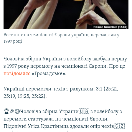
ВІДЕОУРОКИ «ELIFBE»
Русский
СВІДЧЕННЯ ОКУПАЦІЇ
Qırımtatar
УКРАЇНСЬКА ПРОБЛЕМА КРИМУ
Востаннє на чемпіонаті Європи українці перемагали у
ДОЛУЧАЙСЯ!
ІНФОГРАФІКА
1997 році
Чоловіча збірна України з волейболу здобула першу
Усі сайти RFE/RL
з 1997 року перемогу на чемпіонаті Європи. Про це
повідомляє
«Громадське».
Українці перемогли чехів з рахунком: 3:1 (25:21,
25:19, 19:25, 25:22).
🏆🎉🏐Чоловіча збірна України🇺🇦 з волейболу з
перемоги стартувала на чемпіонаті Європи.
Підопічні Угіса Крастіньша здолали опір чехів🇨🇿