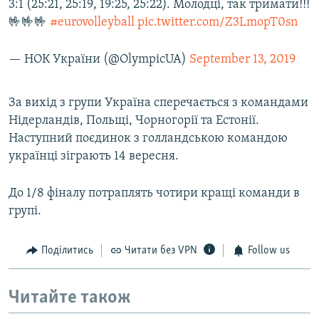
3:1 (25:21, 25:19, 19:25, 25:22). Молодці, так тримати!!!
🤟🤟🤟
#eurovolleyball
pic.twitter.com/Z3LmopT0sn
— НОК України (@OlympicUA)
September 13, 2019
За вихід з групи Україна сперечається з командами
Нідерландів, Польщі, Чорногорії та Естонії.
Наступний поєдинок з голландською командою
українці зіграють 14 вересня.
До 1/8 фіналу потраплять чотири кращі команди в
групі.
Поділитись
Читати без VPN
Follow us
Читайте також