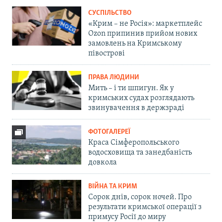
СУСПІЛЬСТВО
«Крим – не Росія»: маркетплейс
Ozon припинив прийом нових
замовлень на Кримському
півострові
ПРАВА ЛЮДИНИ
Мить – і ти шпигун. Як у
кримських судах розглядають
звинувачення в держзраді
ФОТОГАЛЕРЕЇ
Краса Сімферопольського
водосховища та занедбаність
довкола
ВІЙНА ТА КРИМ
Сорок днів, сорок ночей. Про
результати кримської операції з
примусу Росії до миру