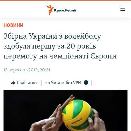
Доступність
посилання
Перейти
НОВИНИ
до
НОВИНИ
Збірна України з волейболу
основного
ВОДА.КРИМ
матеріалу
здобула першу за 20 років
ВІДЕО ТА ФОТО
Перейти
перемогу на чемпіонаті Європи
до
ПОЛІТИКА
основної
13 вересень 2019, 20:31
БЛОГИ
навігації
Перейти
Поділитись
Читати без VPN
ПОГЛЯД
до
ІНТЕРВ'Ю
пошуку
ВСЕ ЗА ДЕНЬ
СПЕЦПРОЕКТИ
ЯК ОБІЙТИ БЛОКУВАННЯ
ДЕПОРТАЦІЯ