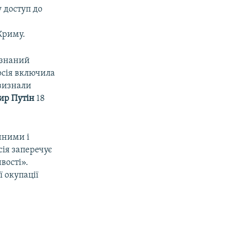
 доступ до
Криму.
изнаний
осія включила
 визнали
ир Путін
18
нними і
сія заперечує
вості».
 окупації