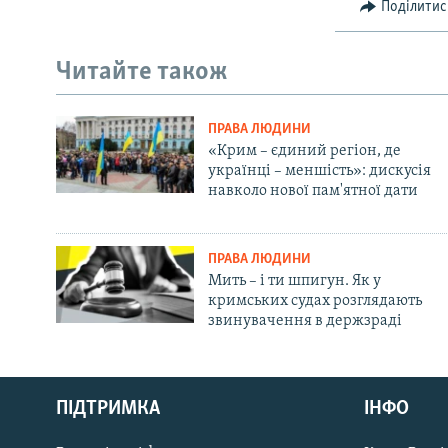
Поділитис
Читайте також
ПРАВА ЛЮДИНИ
«Крим – єдиний регіон, де
українці – меншість»: дискусія
навколо нової пам'ятної дати
ПРАВА ЛЮДИНИ
Мить – і ти шпигун. Як у
кримських судах розглядають
звинувачення в держзраді
Русский
ПІДТРИМКА
ІНФО
Qırımtatar