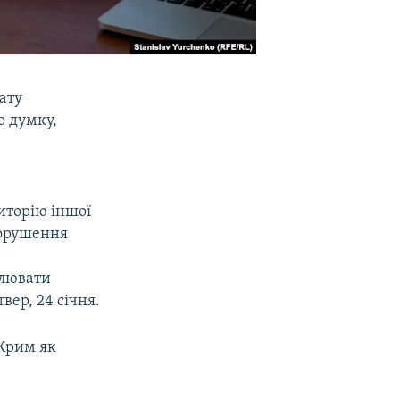
ату
о думку,
риторію іншої
 порушення
алювати
вер, 24 січня.
 Крим як