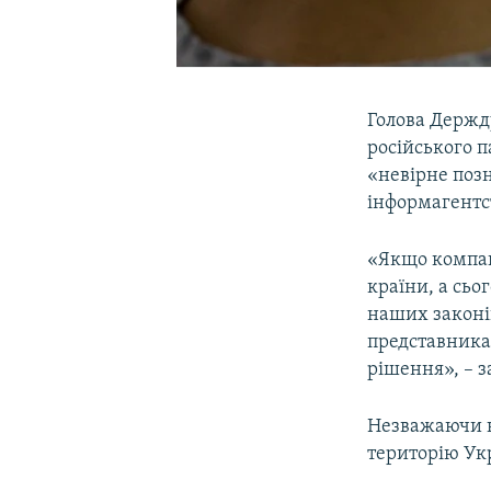
Голова Держ
російського п
«невірне поз
інформагентс
«Якщо компані
країни, а сьо
наших законів
представника 
рішення», – з
Незважаючи н
територію Ук