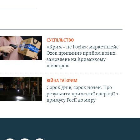
СУСПІЛЬСТВО
«Крим – не Росія»: маркетплейс
Ozon припинив прийом нових
замовлень на Кримському
півострові
ВІЙНА ТА КРИМ
Сорок днів, сорок ночей. Про
результати кримської операції з
примусу Росії до миру