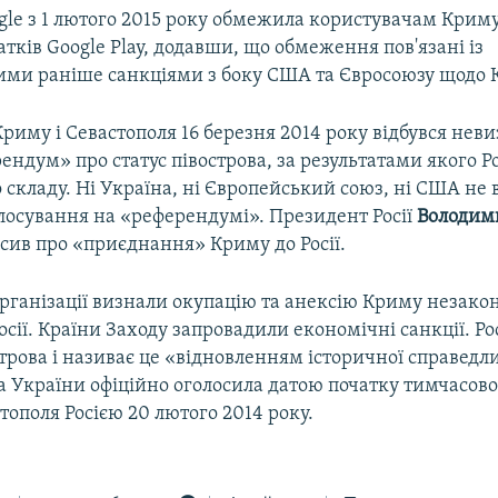
gle з 1 лютого 2015 року обмежила користувачам Криму
тків Google Play, додавши, що обмеження пов'язані із
ми раніше санкціями з боку США та Євросоюзу щодо 
Криму і Севастополя 16 березня 2014 року відбувся нев
ендум» про статус півострова, за результатами якого Р
 складу. Ні Україна, ні Європейський союз, ні США не
олосування на «референдумі». Президент Росії
Володим
сив про «приєднання» Криму до Росії.
рганізації визнали окупацію та анексію Криму незако
Росії. Країни Заходу запровадили економічні санкції. Ро
трова і називає це «відновленням історичної справедли
 України офіційно оголосила датою початку тимчасової
тополя Росією 20 лютого 2014 року.