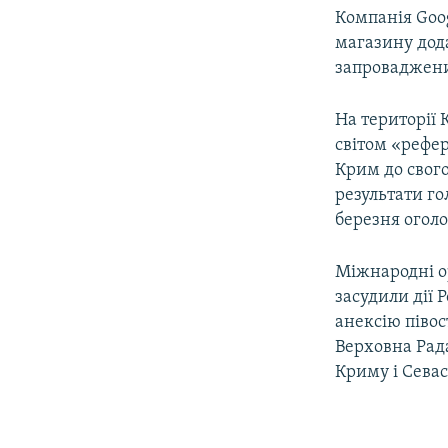
Компанія Goo
магазину дода
запроваджени
На території 
світом «рефер
Крим до свого
результати г
березня оголо
Міжнародні о
засудили дії 
анексію півос
Верховна Рада
Криму і Севас