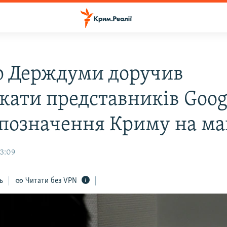
р Держдуми доручив
кати представників Goog
 позначення Криму на ма
13:09
ь
Читати без VPN