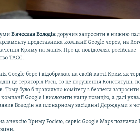
думи
В'ячеслав Володін
доручив запросити в нижню пал
арламенту представника компанії Google через, на йог
начення Криму на мапі». Про це повідомляє російське
тво ТАСС.
я Google бере і відображає на своїй карті Крим як те
годні це територія Росії, то це порушення Конституції,
. Тому було б правильно комітету з безпеки запросити
компанії Google і висловити нашу позицію, а далі ухв
аявив Володін на пленарному засіданні Держдуми в чет
а анексію Криму Росією, сервіс Google Maps позначає
раїни.