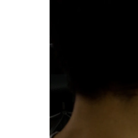
ВІДЕОУРОКИ «ELIFBE»
СВІДЧЕННЯ ОКУПАЦІЇ
УКРАЇНСЬКА ПРОБЛЕМА КРИМУ
ІНФОГРАФІКА