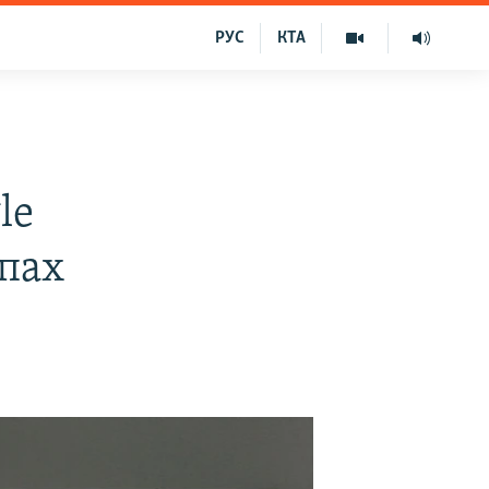
РУС
КТА
le
пах