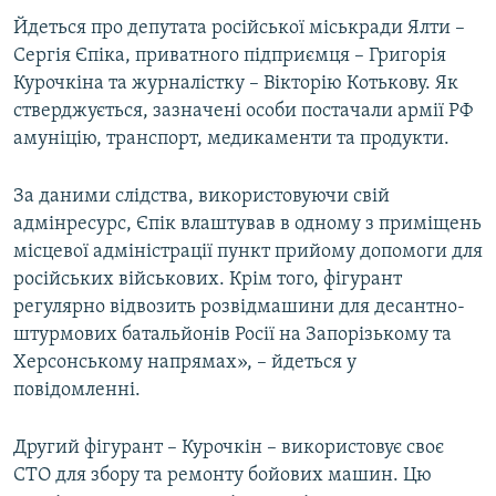
ВІДЕОУРОКИ «ELIFBE»
Йдеться про депутата російської міськради Ялти –
Русский
Сергія Єпіка, приватного підприємця – Григорія
СВІДЧЕННЯ ОКУПАЦІЇ
Qırımtatar
Курочкіна та журналістку – Вікторію Котькову. Як
УКРАЇНСЬКА ПРОБЛЕМА КРИМУ
стверджується, зазначені особи постачали армії РФ
амуніцію, транспорт, медикаменти та продукти.
ДОЛУЧАЙСЯ!
ІНФОГРАФІКА
За даними слідства, використовуючи свій
адмінресурс, Єпік влаштував в одному з приміщень
Усі сайти RFE/RL
місцевої адміністрації пункт прийому допомоги для
російських військових. Крім того, фігурант
регулярно відвозить розвідмашини для десантно-
штурмових батальйонів Росії на Запорізькому та
Херсонському напрямах», – йдеться у
повідомленні.
Другий фігурант – Курочкін – використовує своє
СТО для збору та ремонту бойових машин. Цю