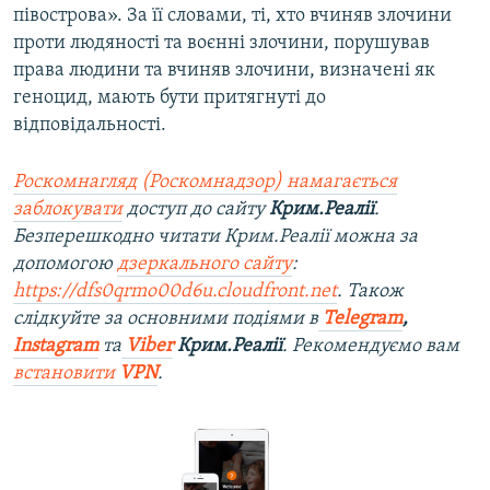
півострова». За її словами, ті, хто вчиняв злочини
проти людяності та воєнні злочини, порушував
права людини та вчиняв злочини, визначені як
геноцид, мають бути притягнуті до
відповідальності.
Роскомнагляд (Роскомнадзор) намагається
заблокувати
доступ до сайту
Крим.Реалії
.
Безперешкодно читати Крим.Реалії можна за
допомогою
дзеркального сайту
:
https://dfs0qrmo00d6u.cloudfront.net
. Також
слідкуйте за основними подіями в
Telegram
,
Instagram
та
Viber
Крим.Реалії
. Рекомендуємо вам
встановити
VPN
.