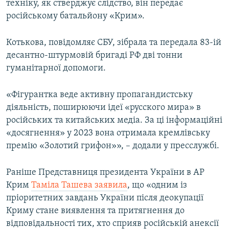
техніку, як стверджує слідство, він передає
російському батальйону «Крим».
Котькова, повідомляє СБУ, зібрала та передала 83-ій
десантно-штурмовій бригаді РФ дві тонни
гуманітарної допомоги.
«Фігурантка веде активну пропагандистську
діяльність, поширюючи ідеї «русского мира» в
російських та китайських медіа. За ці інформаційні
«досягнення» у 2023 вона отримала кремлівську
премію «Золотий грифон»», – додали у пресслужбі.
Раніше Представниця президента України в АР
Крим
Таміла Ташева заявила
, що «одним із
пріоритетних завдань України після деокупації
Криму стане виявлення та притягнення до
відповідальності тих, хто сприяв російській анексії