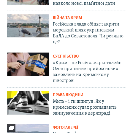
навколо нової пам'ятної дати
ВІЙНА ТА КРИМ
Російська влада обіцяє закрити
морський шлях українським
БпЛА до Севастополя. Чи реально
це?
СУСПІЛЬСТВО
«Крим – не Росія»: маркетплейс
Ozon припинив прийом нових
замовлень на Кримському
півострові
ПРАВА ЛЮДИНИ
Мить – і ти шпигун. Як у
кримських судах розглядають
звинувачення в держзраді
ФОТОГАЛЕРЕЇ