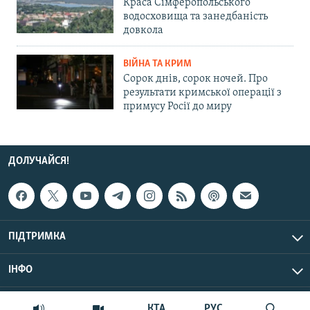
Краса Сімферопольського
водосховища та занедбаність
довкола
ВІЙНА ТА КРИМ
Сорок днів, сорок ночей. Про
результати кримської операції з
примусу Росії до миру
ДОЛУЧАЙСЯ!
ПІДТРИМКА
ІНФО
© Крим.Реалії, 2026 | Усі права застережено.
КТА
РУС