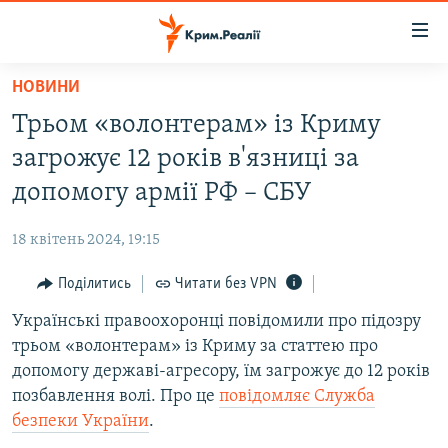
Доступність
посилання
Перейти
НОВИНИ
до
НОВИНИ
Трьом «волонтерам» із Криму
основного
ВОДА.КРИМ
матеріалу
загрожує 12 років в'язниці за
ВІДЕО ТА ФОТО
Перейти
допомогу армії РФ – СБУ
до
ПОЛІТИКА
основної
18 квітень 2024, 19:15
БЛОГИ
навігації
Перейти
Поділитись
Читати без VPN
ПОГЛЯД
до
Українські правоохоронці повідомили про підозру
ІНТЕРВ'Ю
пошуку
трьом «волонтерам» із Криму за статтею про
ВСЕ ЗА ДЕНЬ
допомогу державі-агресору, їм загрожує до 12 років
СПЕЦПРОЕКТИ
позбавлення волі. Про це
повідомляє Служба
безпеки України
.
ЯК ОБІЙТИ БЛОКУВАННЯ
ДЕПОРТАЦІЯ