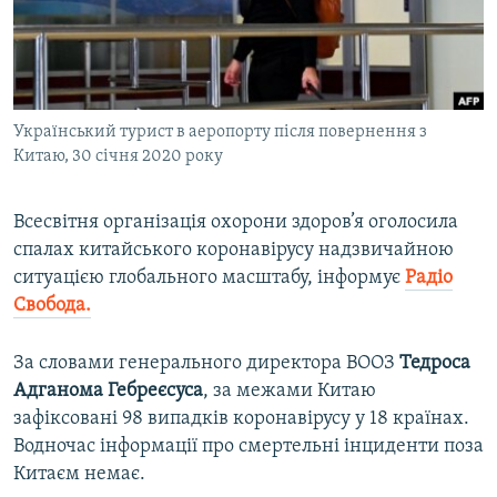
ВІДЕОУРОКИ «ELIFBE»
Русский
СВІДЧЕННЯ ОКУПАЦІЇ
Qırımtatar
УКРАЇНСЬКА ПРОБЛЕМА КРИМУ
Український турист в аеропорту після повернення з
ДОЛУЧАЙСЯ!
ІНФОГРАФІКА
Китаю, 30 січня 2020 року
Всесвітня організація охорони здоров’я оголосила
Усі сайти RFE/RL
спалах китайського коронавірусу надзвичайною
ситуацією глобального масштабу, інформує
Радіо
Свобода.
За словами генерального директора ВООЗ
Тедроса
Адганома Гебреєсуса
, за межами Китаю
зафіксовані 98 випадків коронавірусу у 18 країнах.
Водночас інформації про смертельні інциденти поза
Китаєм немає.