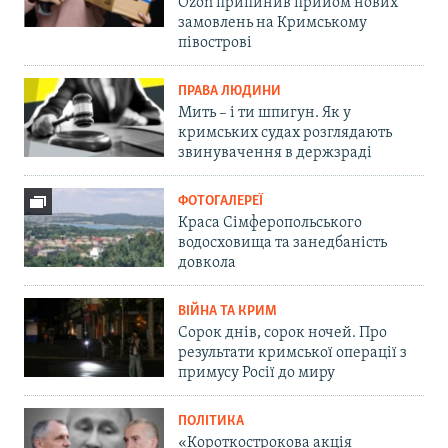
Ozon припинив прийом нових
замовлень на Кримському
півострові
ПРАВА ЛЮДИНИ
Мить – і ти шпигун. Як у
кримських судах розглядають
звинувачення в держзраді
ФОТОГАЛЕРЕЇ
Краса Сімферопольського
водосховища та занедбаність
довкола
ВІЙНА ТА КРИМ
Сорок днів, сорок ночей. Про
результати кримської операції з
примусу Росії до миру
ПОЛІТИКА
«Короткострокова акція