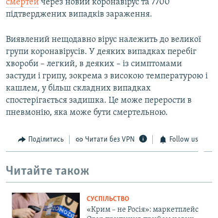
смертей
через новий коронавірус та 7700
1080p
1080p
підтверджених випадків зараження.
Виявлений нещодавно вірус належить до великої
групи коронавірусів. У деяких випадках перебіг
хвороби – легкий, в деяких – із симптомами
застуди і грипу, зокрема з високою температурою і
кашлем, у більш складних випадках
спостерігається задишка. Це може перерости в
пневмонію, яка може бути смертельною.
Поділитись
Читати без VPN
Follow us
Читайте також
СУСПІЛЬСТВО
«Крим – не Росія»: маркетплейс