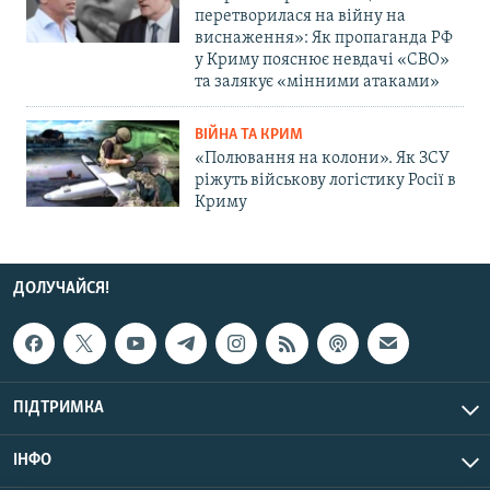
перетворилася на війну на
виснаження»: Як пропаганда РФ
у Криму пояснює невдачі «СВО»
та залякує «мінними атаками»
ВІЙНА ТА КРИМ
«Полювання на колони». Як ЗСУ
ріжуть військову логістику Росії в
Криму
ДОЛУЧАЙСЯ!
ПІДТРИМКА
ІНФО