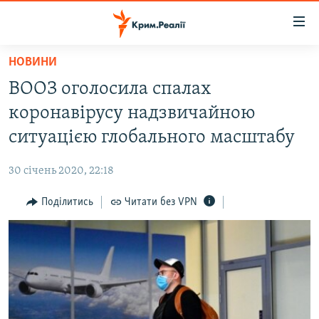
Доступність
посилання
Перейти
НОВИНИ
до
НОВИНИ
ВООЗ оголосила спалах
основного
ВОДА.КРИМ
матеріалу
коронавірусу надзвичайною
ВІДЕО ТА ФОТО
Перейти
ситуацією глобального масштабу
до
ПОЛІТИКА
основної
30 січень 2020, 22:18
БЛОГИ
навігації
Перейти
Поділитись
Читати без VPN
ПОГЛЯД
до
ІНТЕРВ'Ю
пошуку
ВСЕ ЗА ДЕНЬ
СПЕЦПРОЕКТИ
ЯК ОБІЙТИ БЛОКУВАННЯ
ДЕПОРТАЦІЯ