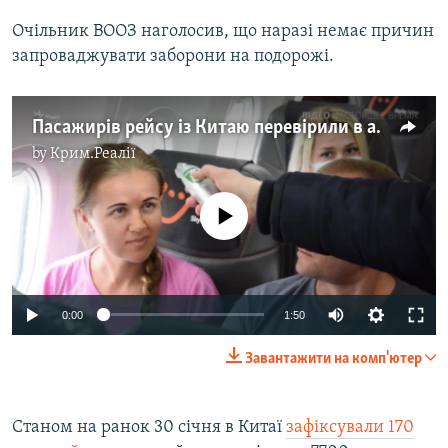
Очільник ВООЗ наголосив, що наразі немає причин
запроваджувати заборони на подорожі.
Пасажирів рейсу із Китаю перевірили в аеропорту Києва – відео
by
Крим.Реалії
No media source currently available
Auto
0:00
1:50
270p
Завантажити на комп'ютер
360p
Auto
270p
360p
404p
404p
Станом на ранок 30 січня в Китаї
зафіксували 170