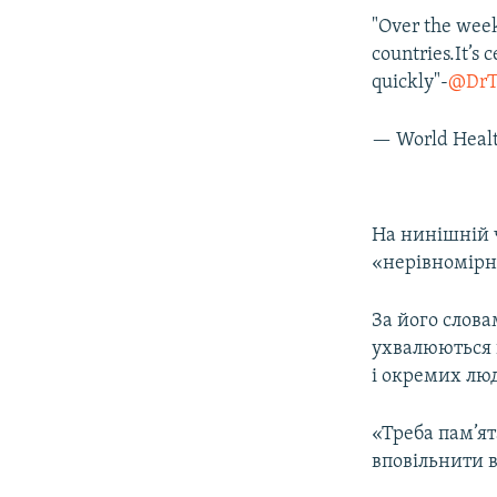
"Over the wee
countries.It’s 
quickly"-
@DrT
— World Heal
На нинішній ч
«нерівномірн
За його слова
ухвалюються н
і окремих лю
«Треба пам’ят
вповільнити в