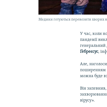
Медики готуються перевозити хворих на 
У час, коли н
пандемії вик
генеральний д
Ґебреєсус
, ін
Але, наголоси
поширенням з
можна буде вз
Він запевнив,
захворювання 
вірусу».