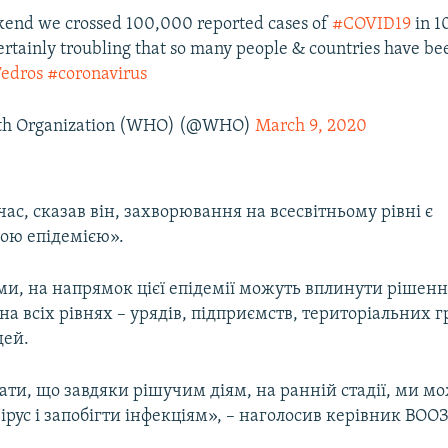
kend we crossed 100,000 reported cases of
#COVID19
in 1
certainly troubling that so many people & countries have be
edros
#coronavirus
th Organization (WHO) (@WHO)
March 9, 2020
ас, сказав він, захворювання на всесвітньому рівні є
ою епідемією».
ми, на напрямок цієї епідемії можуть вплинути рішенн
а всіх рівнях – урядів, підприємств, територіальних 
дей.
ати, що завдяки рішучим діям, на ранній стадії, ми м
ірус і запобігти інфекціям», – наголосив керівник ВООЗ