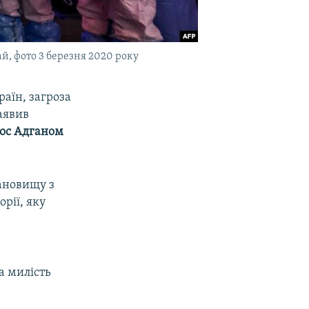
й, фото 3 березня 2020 року
раїн, загроза
аявив
ос Адганом
тановищу з
рії, яку
в
а милість