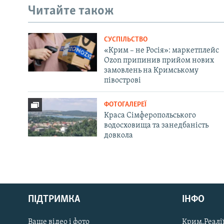
Читайте також
СУСПІЛЬСТВО
«Крим – не Росія»: маркетплейс
Ozon припинив прийом нових
замовлень на Кримському
півострові
ФОТОГАЛЕРЕЇ
Краса Сімферопольського
водосховища та занедбаність
довкола
Русский
ПІДТРИМКА
ІНФО
Qırımtatar
Ваше відео і фото
Крим.Реалії