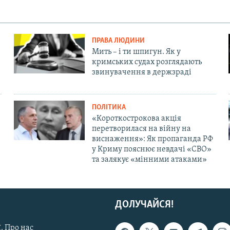
ПРАВА ЛЮДИНИ
Мить – і ти шпигун. Як у
кримських судах розглядають
звинувачення в держзраді
ПОЛІТИКА
«Короткострокова акція
перетворилася на війну на
виснаження»: Як пропаганда РФ
у Криму пояснює невдачі «СВО»
та залякує «мінними атаками»
ДОЛУЧАЙСЯ!
. Про нас