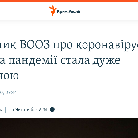
ник ВООЗ про коронавіру
а пандемії стала дуже
ною
0, 09:44
ь
Читати без VPN