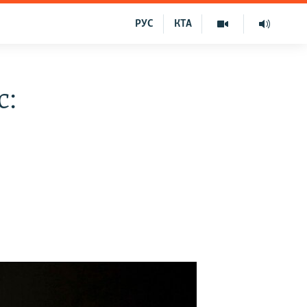
РУС
КТА
с: