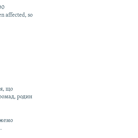
00
en affected, so
я, що
громад, родин
ожемо
.