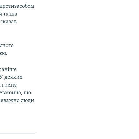
 протизасобом
ай наша
 сказав
сного
єю.
раніше
 У деяких
 грипу,
невмонію, що
ереважно люди