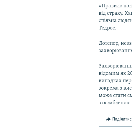
«Правило поля
від страху. Х
спільна людян
Тедрос.
Дотепер, нез
захворювання
Захворювання
відомим як 20
випадках пере
зокрема з ви
може стати с
з ослабленою
Поділитис