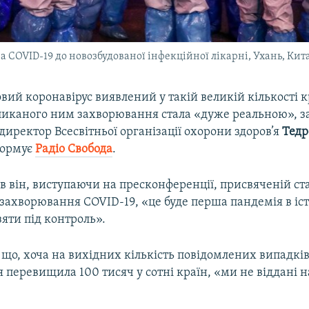
COVID-19 до новозбудованої інфекційної лікарні, Ухань, Кита
овий коронавірус виявлений у такій великій кількості к
ликаного ним захворювання стала «дуже реальною», з
иректор Всесвітньої організації охорони здоров’я
Тедр
формує
Радіо Свобода
.
в він, виступаючи на пресконференції, присвяченій с
ахворювання COVID-19, «це буде перша пандемія в істо
яти під контроль».
 що, хоча на вихідних кількість повідомлених випадкі
перевищила 100 тисяч у сотні країн, «ми не віддані н