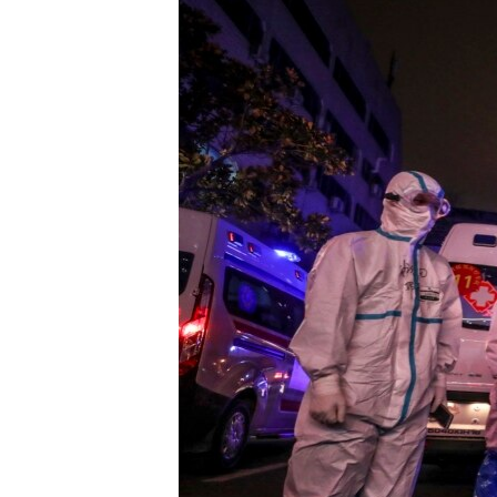
ВІДЕОУРОКИ «ELIFBE»
СВІДЧЕННЯ ОКУПАЦІЇ
УКРАЇНСЬКА ПРОБЛЕМА КРИМУ
ІНФОГРАФІКА