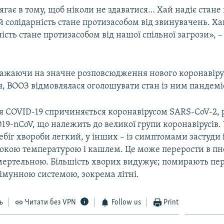
гає в тому, щоб ніколи не здаватися… Хай надіє стане
ай солідарність стане протизасобом від звинувачень. Х
ість стане протизасобом від нашої спільної загрози», –
важаючи на значне розповсюдження нового коронавіру
, ВООЗ відмовлялася оголошувати стан із ним пандемі
 COVID-19 спричиняється коронавірусом SARS-CoV-2, 
19-nCoV, що належить до великої групи коронавірусів.
біг хвороби легкий, у інших – із симптомами застуди і
сокою температурою і кашлем. Це може перерости в п
мертельною. Більшість хворих видужує; помирають п
 імунною системою, зокрема літні.
ь
Читати без VPN
Follow us
Print