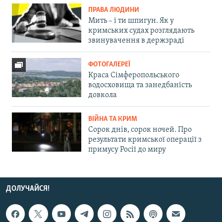
ПРАВА ЛЮДИНИ
Мить – і ти шпигун. Як у
кримських судах розглядають
звинувачення в держзраді
ФОТОГАЛЕРЕЇ
Краса Сімферопольського
водосховища та занедбаність
довкола
ВІЙНА ТА КРИМ
Сорок днів, сорок ночей. Про
результати кримської операції з
примусу Росії до миру
ДОЛУЧАЙСЯ!