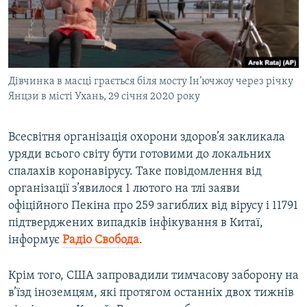
ВІДЕОУРОКИ «ELIFBE»
Русский
СВІДЧЕННЯ ОКУПАЦІЇ
Qırımtatar
УКРАЇНСЬКА ПРОБЛЕМА КРИМУ
Дівчинка в масці грається біля мосту Ін’ючжоу через річку
ДОЛУЧАЙСЯ!
ІНФОГРАФІКА
Янцзи в місті Ухань, 29 січня 2020 року
Всесвітня організація охорони здоров’я закликала
Усі сайти RFE/RL
уряди всього світу бути готовими до локальних
спалахів коронавірусу. Таке повідомлення від
організації з’явилося 1 лютого на тлі заяви
офіційного Пекіна про 259 загиблих від вірусу і 11791
підтверджених випадків інфікування в Китаї,
інформує
Радіо Свобода
.
Крім того, США запровадили тимчасову заборону на
в’їзд іноземцям, які протягом останніх двох тижнів