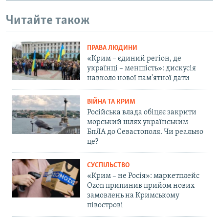
Читайте також
ПРАВА ЛЮДИНИ
«Крим – єдиний регіон, де
українці – меншість»: дискусія
навколо нової пам'ятної дати
ВІЙНА ТА КРИМ
Російська влада обіцяє закрити
морський шлях українським
БпЛА до Севастополя. Чи реально
це?
СУСПІЛЬСТВО
«Крим – не Росія»: маркетплейс
Ozon припинив прийом нових
замовлень на Кримському
півострові