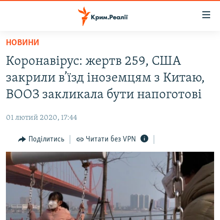
Доступність
посилання
Перейти
НОВИНИ
до
НОВИНИ
Коронавірус: жертв 259, США
основного
ВОДА.КРИМ
матеріалу
закрили в’їзд іноземцям з Китаю,
ВІДЕО ТА ФОТО
Перейти
ВООЗ закликала бути напоготові
до
ПОЛІТИКА
основної
01 лютий 2020, 17:44
БЛОГИ
навігації
Перейти
Поділитись
Читати без VPN
ПОГЛЯД
до
ІНТЕРВ'Ю
пошуку
ВСЕ ЗА ДЕНЬ
СПЕЦПРОЕКТИ
ЯК ОБІЙТИ БЛОКУВАННЯ
ДЕПОРТАЦІЯ