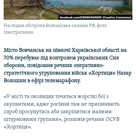
ВІДЕОУРОКИ «ELIFBE»
Русский
СВІДЧЕННЯ ОКУПАЦІЇ
Qırımtatar
Наслідки обстрілів Вовчанська силами РФ, фото
УКРАЇНСЬКА ПРОБЛЕМА КРИМУ
ілюстративне
ДОЛУЧАЙСЯ!
ІНФОГРАФІКА
Місто Вовчанськ на півночі Харківської області на
70% перебуває під контролем українських Сил
оборони, повідомив речник оперативно-
Усі сайти RFE/RL
стратегічного угруповання військ «Хортиця» Назар
Волошин в ефірі телемарафону.
«У місті та околицях точаться жорсткі бої з
окупантами, адже росіяни там не припиняють
спроб просунутись або закріпитися малими
штурмовими групами», розповів речник ОСУВ
«Хортиця».