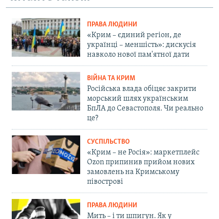
ПРАВА ЛЮДИНИ
«Крим – єдиний регіон, де
українці – меншість»: дискусія
навколо нової пам'ятної дати
ВІЙНА ТА КРИМ
Російська влада обіцяє закрити
морський шлях українським
БпЛА до Севастополя. Чи реально
це?
СУСПІЛЬСТВО
«Крим – не Росія»: маркетплейс
Ozon припинив прийом нових
замовлень на Кримському
півострові
ПРАВА ЛЮДИНИ
Мить – і ти шпигун. Як у