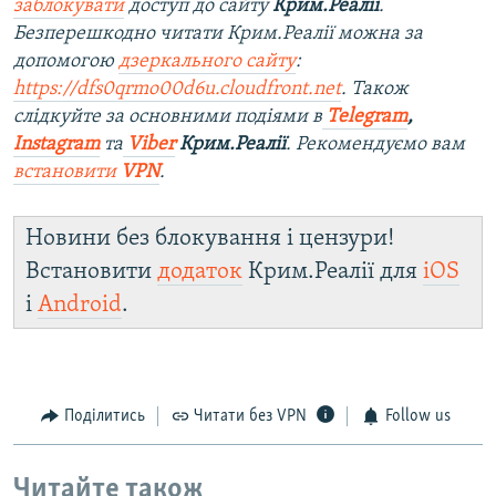
заблокувати
доступ до сайту
Крим.Реалії
.
Безперешкодно читати Крим.Реалії можна за
допомогою
дзеркального сайту
:
https://dfs0qrmo00d6u.cloudfront.net
. Також
слідкуйте за основними подіями в
Telegram
,
Instagram
та
Viber
Крим.Реалії
. Рекомендуємо вам
встановити
VPN
.
Новини без блокування і цензури!
Встановити
додаток
Крим.Реалії для
iOS
і
Android
.
Поділитись
Читати без VPN
Follow us
Читайте також