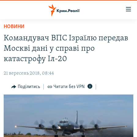
Доступність
посилання
Перейти
НОВИНИ
до
НОВИНИ
Командувач ВПС Ізраїлю передав
основного
ВОДА.КРИМ
матеріалу
Москві дані у справі про
ВІДЕО ТА ФОТО
Перейти
катастрофу Іл-20
до
ПОЛІТИКА
основної
21 вересень 2018, 08:44
БЛОГИ
навігації
Перейти
Поділитись
Читати без VPN
ПОГЛЯД
до
ІНТЕРВ'Ю
пошуку
ВСЕ ЗА ДЕНЬ
СПЕЦПРОЕКТИ
ЯК ОБІЙТИ БЛОКУВАННЯ
ДЕПОРТАЦІЯ