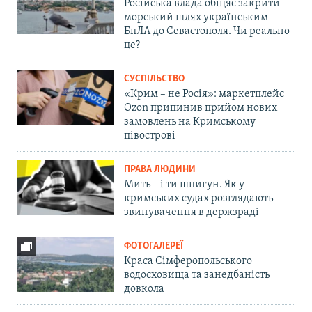
Російська влада обіцяє закрити
морський шлях українським
БпЛА до Севастополя. Чи реально
це?
СУСПІЛЬСТВО
«Крим – не Росія»: маркетплейс
Ozon припинив прийом нових
замовлень на Кримському
півострові
ПРАВА ЛЮДИНИ
Мить – і ти шпигун. Як у
кримських судах розглядають
звинувачення в держзраді
ФОТОГАЛЕРЕЇ
Краса Сімферопольського
водосховища та занедбаність
довкола