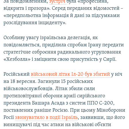
За повідомленням,
зустріч
була «професійна,
відкрита і прозора». Серед переданих відомостей –
«передпольотна інформація й дані за підсумками
розслідування інциденту».
Особливу увагу ізраїльська делегація, як
повідомляється, приділила спробам Ірану передати
стратегічне озброєння радикального угруповання
«Хезболла» і зміцнити свою присутність у Сирії.
Російський
військовий літак Іл-20 був збитий
у ніч
на 18 вересня. Загинули 15 російських
військовослужбовців. Літак збили сили
протиповітряної оборони армії сирійського
президента Башара Асада з систем ППО С-200,
поставлених раніше Росією. При цьому Міноборони
Росії
звинуватило в події Ізраїль
, заявивши, що його
винищувачі під час атаки на військові об’єкти