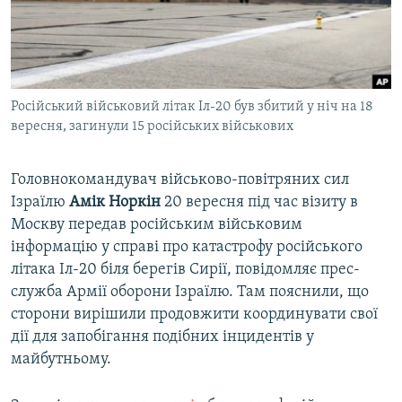
ВІДЕОУРОКИ «ELIFBE»
Русский
СВІДЧЕННЯ ОКУПАЦІЇ
Qırımtatar
УКРАЇНСЬКА ПРОБЛЕМА КРИМУ
Російський військовий літак Іл-20 був збитий у ніч на 18
ДОЛУЧАЙСЯ!
ІНФОГРАФІКА
вересня, загинули 15 російських військових
Головнокомандувач військово-повітряних сил
Усі сайти RFE/RL
Ізраїлю
Амік Норкін
20 вересня під час візиту в
Москву передав російським військовим
інформацію у справі про катастрофу російського
літака Іл-20 біля берегів Сирії, повідомляє прес-
служба Армії оборони Ізраїлю. Там пояснили, що
сторони вирішили продовжити координувати свої
дії для запобігання подібних інцидентів у
майбутньому.