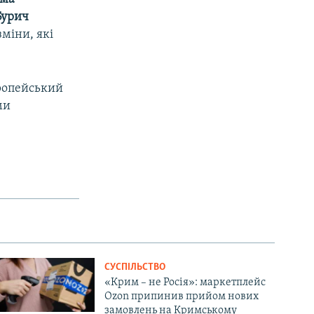
Бурич
міни, які
ропейський
ми
СУСПІЛЬСТВО
«Крим – не Росія»: маркетплейс
Ozon припинив прийом нових
замовлень на Кримському