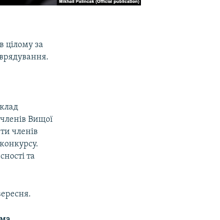
в цілому за
 врядування.
склад
 членів Вищої
-ти членів
конкурсу.
сності та
вересня.
ма