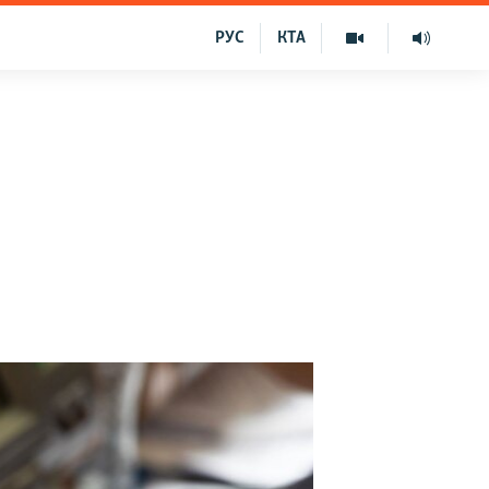
РУС
КТА