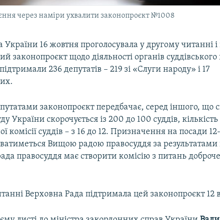
єння через наміри ухвалити законопроєкт №1008
 України 16 жовтня проголосувала у другому читанні і 
й законопроєкт щодо діяльності органів суддівського
ідтримали 236 депутатів – 219 зі «Слуги народу» і 17
их.
путатами законопроєкт передбачає, серед іншого, що 
ду України скорочується із 200 до 100 суддів, кількість
ої комісії суддів – з 16 до 12. Призначення на посади 12
ватиметься Вищою радою правосуддя за результатами 
да правосуддя має створити комісію з питань доброче
танні Верховна Рада підтримала цей законопроєкт 12 
оєму листі до міністра закордонних справ України
Вади