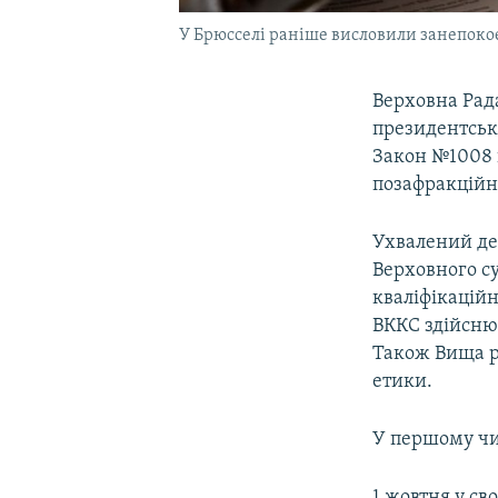
У Брюсселі раніше висловили занепоко
Верховна Рада
президентськи
Закон №1008 п
позафракційн
Ухвалений де
Верховного су
кваліфікаційн
ВККС здійсню
Також Вища ра
етики.
У першому чи
1 жовтня у св