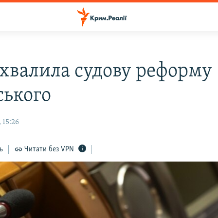
ухвалила судову реформу
ського
 15:26
ь
Читати без VPN