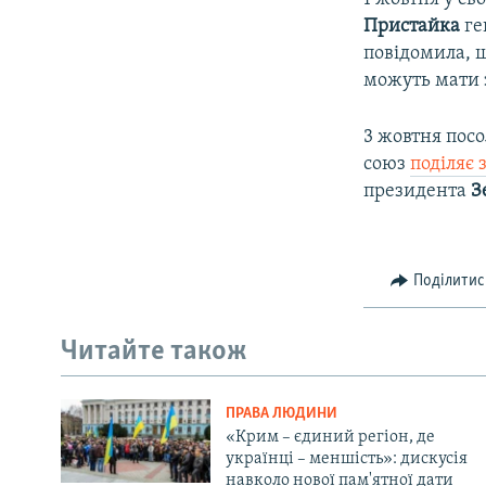
Пристайка
ге
повідомила, 
можуть мати з
3 жовтня посо
союз
поділяє
президента
З
Поділитис
Читайте також
ПРАВА ЛЮДИНИ
«Крим – єдиний регіон, де
українці – меншість»: дискусія
навколо нової пам'ятної дати