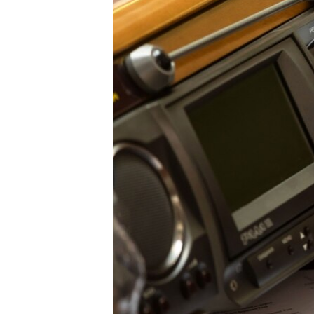
ВІДЕОУРОКИ «ELIFBE»
СВІДЧЕННЯ ОКУПАЦІЇ
УКРАЇНСЬКА ПРОБЛЕМА КРИМУ
ІНФОГРАФІКА