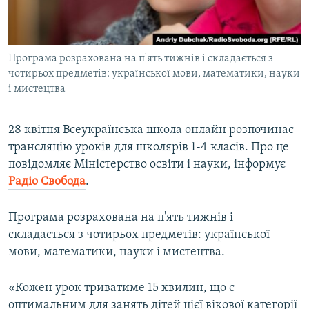
ВІДЕОУРОКИ «ELIFBE»
Русский
СВІДЧЕННЯ ОКУПАЦІЇ
Qırımtatar
Програма розрахована на п'ять тижнів і складається з
УКРАЇНСЬКА ПРОБЛЕМА КРИМУ
чотирьох предметів: української мови, математики, науки
ДОЛУЧАЙСЯ!
ІНФОГРАФІКА
і мистецтва
28 квітня Всеукраїнська школа онлайн розпочинає
трансляцію уроків для школярів 1-4 класів. Про це
Усі сайти RFE/RL
повідомляє Міністерство освіти і науки, інформує
Радіо Свобода
.
Програма розрахована на п'ять тижнів і
складається з чотирьох предметів: української
мови, математики, науки і мистецтва.
«Кожен урок триватиме 15 хвилин, що є
оптимальним для занять дітей цієї вікової категорії