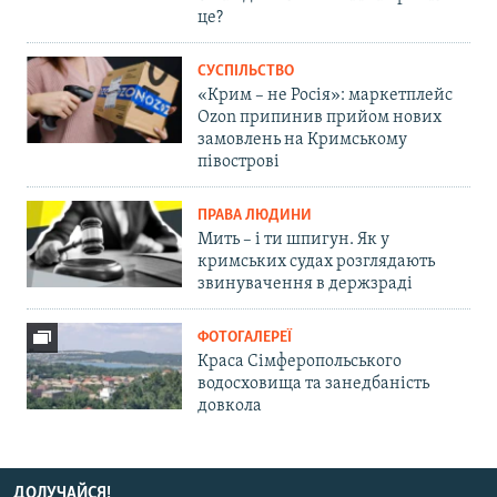
це?
СУСПІЛЬСТВО
«Крим – не Росія»: маркетплейс
Ozon припинив прийом нових
замовлень на Кримському
півострові
ПРАВА ЛЮДИНИ
Мить – і ти шпигун. Як у
кримських судах розглядають
звинувачення в держзраді
ФОТОГАЛЕРЕЇ
Краса Сімферопольського
водосховища та занедбаність
довкола
ДОЛУЧАЙСЯ!