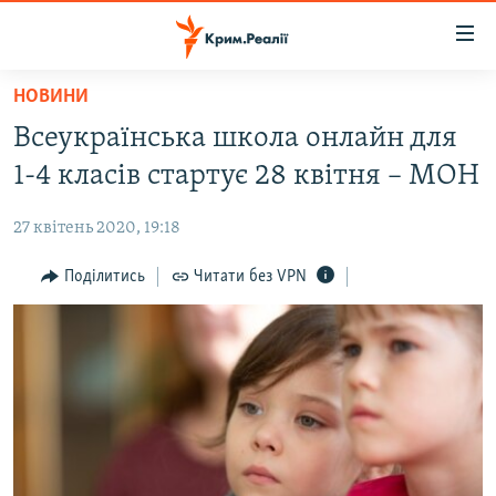
Доступність
посилання
Перейти
НОВИНИ
до
НОВИНИ
Всеукраїнська школа онлайн для
основного
ВОДА.КРИМ
матеріалу
1-4 класів стартує 28 квітня – МОН
ВІДЕО ТА ФОТО
Перейти
до
27 квітень 2020, 19:18
ПОЛІТИКА
основної
БЛОГИ
Поділитись
Читати без VPN
навігації
Перейти
ПОГЛЯД
до
ІНТЕРВ'Ю
пошуку
ВСЕ ЗА ДЕНЬ
СПЕЦПРОЕКТИ
ЯК ОБІЙТИ БЛОКУВАННЯ
ДЕПОРТАЦІЯ