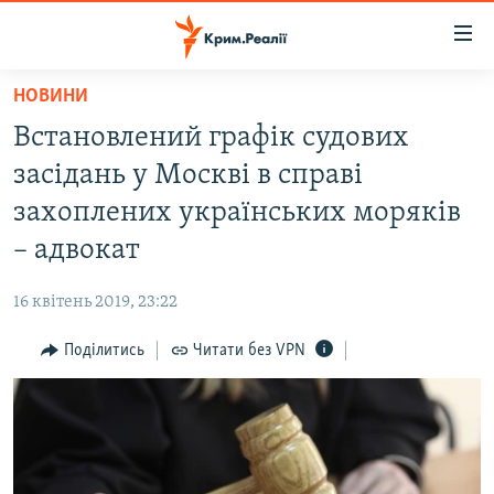
Доступність
посилання
Перейти
НОВИНИ
до
НОВИНИ
Встановлений графік судових
основного
ВОДА.КРИМ
матеріалу
засідань у Москві в справі
ВІДЕО ТА ФОТО
Перейти
захоплених українських моряків
до
ПОЛІТИКА
– адвокат
основної
БЛОГИ
навігації
16 квітень 2019, 23:22
Перейти
ПОГЛЯД
до
Поділитись
Читати без VPN
ІНТЕРВ'Ю
пошуку
ВСЕ ЗА ДЕНЬ
СПЕЦПРОЕКТИ
ЯК ОБІЙТИ БЛОКУВАННЯ
ДЕПОРТАЦІЯ