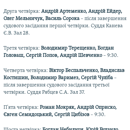
Друга четвірка:
Андрій Артеменко, Андрій Ейдер,
Олег Мельничук, Василь Сорока
​– після завершення
судового засідання першої четвірки. Суддя Канева
Є.В. Зал 28.
Третя четвірка:
Володимир Терещенко, Богдан
Головаш, Сергій Попов, Андрій Шевченко
​– 9:30.
Четверта четвірка:
Віктор Беспальченко, Владислав
Костишин, Володимир Варимез, Сергій Чуліба
–​
після завершення судового засідання третьої
четвірки. Суддя Рябцев С.А. Зал 37.
П'ята четвірка:
Роман Мокряк, Андрій Оприско,
Євген Семидоцький, Сергій Цибізов
​– 9:30.
Шоста четвірка:
Богдан Небилиця, Юрій Будзило,