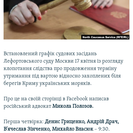
ВІДЕОУРОКИ «ELIFBE»
Русский
СВІДЧЕННЯ ОКУПАЦІЇ
Qırımtatar
УКРАЇНСЬКА ПРОБЛЕМА КРИМУ
ДОЛУЧАЙСЯ!
ІНФОГРАФІКА
Встановлений графік судових засідань
Лефортовського суду Москви 17 квітня із розгляду
Усі сайти RFE/RL
клопотання слідства про продовження терміну
утримання під вартою відносно захоплених біля
берегів Криму українських моряків.
Про це на своїй сторінці в Facebook написав
російський адвокат
Микола Полозов.
Перша четвірка:
Денис Гриценко, Андрій Драч,
В'ячеслав Зінченко, Михайло Власюк
​– 9:30.