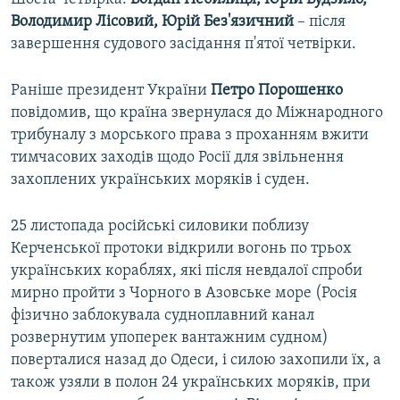
Володимир Лісовий, Юрій Без'язичний
​– після
завершення судового засідання п'ятої четвірки.
Раніше президент України
Петро Порошенко
повідомив, що країна звернулася до Міжнародного
трибуналу з морського права з проханням вжити
тимчасових заходів щодо Росії для звільнення
захоплених українських моряків і суден.
25 листопада російські силовики поблизу
Керченської протоки відкрили вогонь по трьох
українських кораблях, які після невдалої спроби
мирно пройти з Чорного в Азовське море (Росія
фізично заблокувала судноплавний канал
розвернутим упоперек вантажним судном)
поверталися назад до Одеси, і силою захопили їх, а
також узяли в полон 24 українських моряків, при