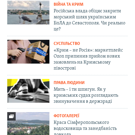
ВІЙНА ТА КРИМ
Російська влада обіцяє закрити
морський шлях українським
БпЛА до Севастополя. Чи реально
це?
СУСПІЛЬСТВО
«Крим – не Росія»: маркетплейс
Ozon припинив прийом нових
замовлень на Кримському
півострові
ПРАВА ЛЮДИНИ
Мить – і ти шпигун. Як у
кримських судах розглядають
звинувачення в держзраді
ФОТОГАЛЕРЕЇ
Краса Сімферопольського
водосховища та занедбаність
довкола