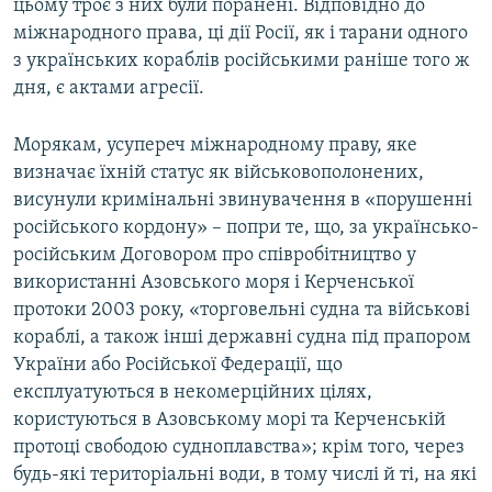
цьому троє з них були поранені. Відповідно до
міжнародного права, ці дії Росії, як і тарани одного
з українських кораблів російськими раніше того ж
дня, є актами агресії.
Морякам, усупереч міжнародному праву, яке
визначає їхній статус як військовополонених,
висунули кримінальні звинувачення в «порушенні
російського кордону» – попри те, що, за українсько-
російським Договором про співробітництво у
використанні Азовського моря і Керченської
протоки 2003 року, «торговельні судна та військові
кораблі, а також інші державні судна під прапором
України або Російської Федерації, що
експлуатуються в некомерційних цілях,
користуються в Азовському морі та Керченській
протоці свободою судноплавства»; крім того, через
будь-які територіальні води, в тому числі й ті, на які