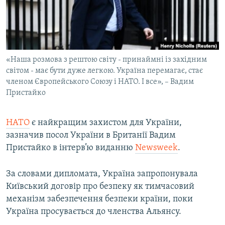
ВІДЕОУРОКИ «ELIFBE»
Русский
СВІДЧЕННЯ ОКУПАЦІЇ
Qırımtatar
УКРАЇНСЬКА ПРОБЛЕМА КРИМУ
«Наша розмова з рештою світу - принаймні із західним
ДОЛУЧАЙСЯ!
ІНФОГРАФІКА
світом - має бути дуже легкою. Україна перемагає, стає
членом Європейського Союзу і НАТО. І все», – Вадим
Пристайко
Усі сайти RFE/RL
НАТО
є найкращим захистом для України,
зазначив посол України в Британії Вадим
Пристайко в інтерв’ю виданню
Newsweek
.
За словами дипломата, Україна запропонувала
Київський договір про безпеку як тимчасовий
механізм забезпечення безпеки країни, поки
Україна просувається до членства Альянсу.