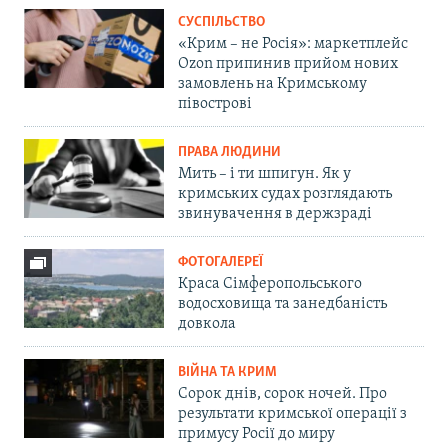
СУСПІЛЬСТВО
«Крим – не Росія»: маркетплейс
Ozon припинив прийом нових
замовлень на Кримському
півострові
ПРАВА ЛЮДИНИ
Мить – і ти шпигун. Як у
кримських судах розглядають
звинувачення в держзраді
ФОТОГАЛЕРЕЇ
Краса Сімферопольського
водосховища та занедбаність
довкола
ВІЙНА ТА КРИМ
Сорок днів, сорок ночей. Про
результати кримської операції з
примусу Росії до миру