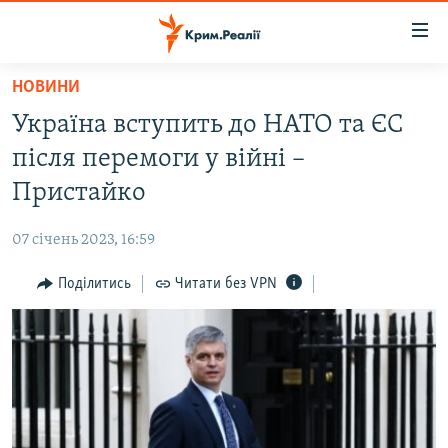
Доступність
посилання
Перейти
НОВИНИ
до
НОВИНИ
Україна вступить до НАТО та ЄС
основного
ВОДА.КРИМ
матеріалу
після перемоги у війні –
ВІДЕО ТА ФОТО
Перейти
Пристайко
до
ПОЛІТИКА
основної
07 січень 2023, 16:59
БЛОГИ
навігації
Перейти
Поділитись
Читати без VPN
ПОГЛЯД
до
ІНТЕРВ'Ю
пошуку
ВСЕ ЗА ДЕНЬ
СПЕЦПРОЕКТИ
ЯК ОБІЙТИ БЛОКУВАННЯ
ДЕПОРТАЦІЯ