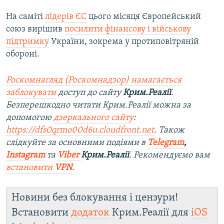
На саміті
лідерів ЄС
цього місяця Європейський
союз вирішив
посилити фінансову і військову
підтримку
України, зокрема у протиповітряній
обороні.
Роскомнагляд (Роскомнадзор) намагається
заблокувати
доступ до сайту
Крим.Реалії
.
Безперешкодно читати Крим.Реалії можна за
допомогою
дзеркального сайту
:
https://dfs0qrmo00d6u.cloudfront.net
. Також
слідкуйте за основними подіями в
Telegram
,
Instagram
та
Viber
Крим.Реалії
. Ре
комендуємо вам
встановити
VPN
.
Новини без блокування і цензури!
Встановити
додаток
Крим.Реалії для
iOS