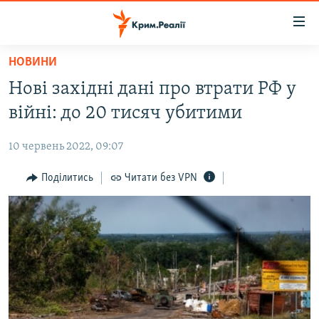
Доступність
посилання
Перейти
НОВИНИ
до
НОВИНИ
Нові західні дані про втрати РФ у
основного
ВОДА.КРИМ
матеріалу
війні: до 20 тисяч убитими
ВІДЕО ТА ФОТО
Перейти
до
10 червень 2022, 09:07
ПОЛІТИКА
основної
БЛОГИ
Поділитись
Читати без VPN
навігації
Перейти
ПОГЛЯД
до
ІНТЕРВ'Ю
пошуку
ВСЕ ЗА ДЕНЬ
СПЕЦПРОЕКТИ
ЯК ОБІЙТИ БЛОКУВАННЯ
ДЕПОРТАЦІЯ