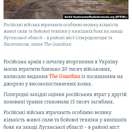
ВІДЕОУРОКИ «ELIFBE»
Русский
СВІДЧЕННЯ ОКУПАЦІЇ
Qırımtatar
Російські війська втрачають особливо велику кількість
УКРАЇНСЬКА ПРОБЛЕМА КРИМУ
живої сили та бойової техніки у нинішніх боях на заході
ДОЛУЧАЙСЯ!
ІНФОГРАФІКА
Луганської області – в районі міст Сєвєродонецьк та
Лисичанськ, пише The Guardian
Російська армія з початку вторгнення в Україну
Усі сайти RFE/RL
могла втратити близько 20 тисяч військових,
написало видання
The Guardian
із посиланням на
джерело у високопоставлених колах.
Попередні західні оцінки російських втрат у другій
половині травня становили 15 тисяч загиблих.
Російські війська втрачають особливо велику
кількість живої сили та бойової техніки у нинішніх
боях на заході Луганської області – в районі міст