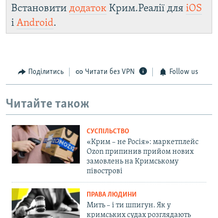
Встановити
додаток
Крим.Реалії для
iOS
і
Android
.
Поділитись
Читати без VPN
Follow us
Читайте також
СУСПІЛЬСТВО
«Крим – не Росія»: маркетплейс
Ozon припинив прийом нових
замовлень на Кримському
півострові
ПРАВА ЛЮДИНИ
Мить – і ти шпигун. Як у
кримських судах розглядають