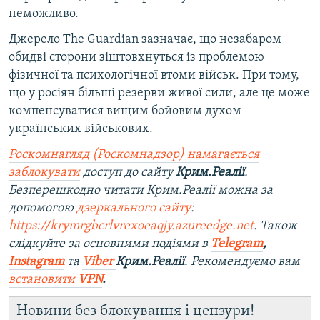
неможливо.
Джерело The Guardian зазначає, що незабаром
обидві сторони зіштовхнуться із проблемою
фізичної та психологічної втоми військ. При тому,
що у росіян більші резерви живої сили, але це може
компенсуватися вищим бойовим духом
українських військових.
Роскомнагляд (Роскомнадзор) намагається
заблокувати
доступ до сайту
Крим.Реалії
.
Безперешкодно читати Крим.Реалії можна за
допомогою
дзеркального сайту
:
https://krymrgbcrlvrexoeaqjy.azureedge.net
. Також
слідкуйте за основними подіями в
Telegram
,
Instagram
та
Viber
Крим.Реалії
. Рекомендуємо вам
встановити
VPN
.
Новини без блокування і цензури!