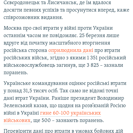
Сєвєродонецьк та Лисичанськ, де їм вдалося
досягти певних успіхів та просунутися вперед, каже
співрозмовник видання.
Москва про свої втрати у війні проти України
останнім часом не повідомляє. 25 березня лише
вдруге від початку масштабного вторгнення
російська сторона
оприлюднила дані
про втрати
російських військ, згідно з якими 1 351 російський
військовослужбовець загинув, ще 3 825 – зазнали
поранень​.
Українське командування оцінює російські втрати
у понад 31,5 тисяч осіб. Так само не відомі точні
дані втрат України. Раніше президент Володимир
Зеленський казав, що щодня на розв’язаній Росією
війні в Україні
гине 60-100 українських
військових
, ще 500 – зазнають поранень.
Перевірити дані про втрати в умовах бойових дій