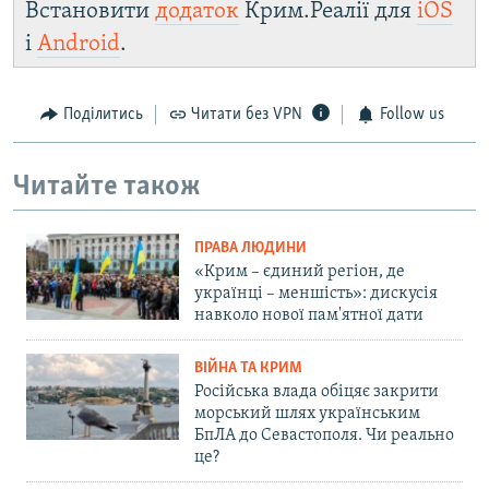
Встановити
додаток
Крим.Реалії для
iOS
і
Android
.
Поділитись
Читати без VPN
Follow us
Читайте також
ПРАВА ЛЮДИНИ
«Крим – єдиний регіон, де
українці – меншість»: дискусія
навколо нової пам'ятної дати
ВІЙНА ТА КРИМ
Російська влада обіцяє закрити
морський шлях українським
БпЛА до Севастополя. Чи реально
це?