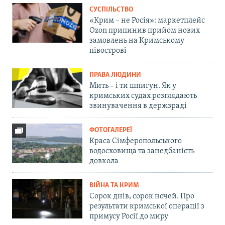
СУСПІЛЬСТВО
«Крим – не Росія»: маркетплейс
Ozon припинив прийом нових
замовлень на Кримському
півострові
ПРАВА ЛЮДИНИ
Мить – і ти шпигун. Як у
кримських судах розглядають
звинувачення в держзраді
ФОТОГАЛЕРЕЇ
Краса Сімферопольського
водосховища та занедбаність
довкола
ВІЙНА ТА КРИМ
Сорок днів, сорок ночей. Про
результати кримської операції з
примусу Росії до миру