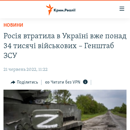
Доступність
посилання
Перейти
НОВИНИ
до
НОВИНИ
Росія втратила в Україні вже понад
основного
ВОДА.КРИМ
матеріалу
34 тисячі військових – Генштаб
ВІДЕО ТА ФОТО
Перейти
ЗСУ
до
ПОЛІТИКА
основної
21 червень 2022, 11:22
БЛОГИ
навігації
Перейти
Поділитись
Читати без VPN
ПОГЛЯД
до
ІНТЕРВ'Ю
пошуку
ВСЕ ЗА ДЕНЬ
СПЕЦПРОЕКТИ
ЯК ОБІЙТИ БЛОКУВАННЯ
ДЕПОРТАЦІЯ