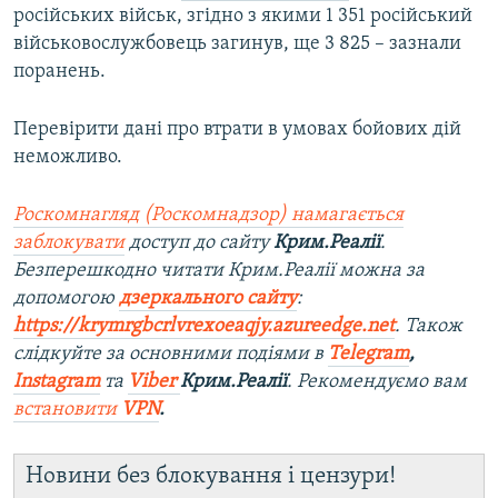
російських військ, згідно з якими 1 351 російський
військовослужбовець загинув, ще 3 825 – зазнали
поранень​.
Перевірити дані про втрати в умовах бойових дій
неможливо.
Роскомнагляд (Роскомнадзор) намагається
заблокувати
доступ до сайту
Крим.Реалії
.
Безперешкодно читати Крим.Реалії можна за
допомогою
дзеркального сайту
:
https://krymrgbcrlvrexoeaqjy.azureedge.net
. Також
слідкуйте за основними подіями в
Telegram
,
Instagram
та
Viber
Крим.Реалії
. Рекомендуємо вам
встановити
VPN
.
Новини без блокування і цензури!