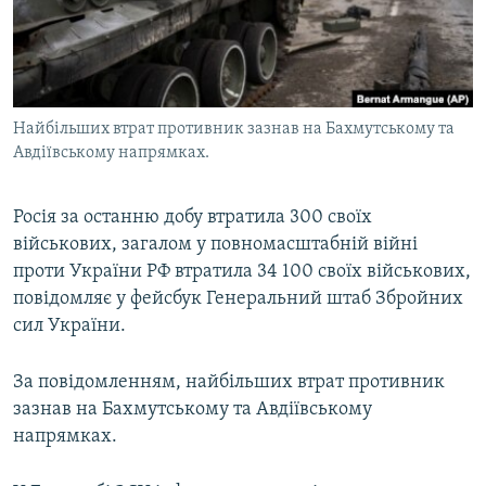
ВІДЕОУРОКИ «ELIFBE»
Русский
СВІДЧЕННЯ ОКУПАЦІЇ
Qırımtatar
УКРАЇНСЬКА ПРОБЛЕМА КРИМУ
Найбільших втрат противник зазнав на Бахмутському та
ДОЛУЧАЙСЯ!
ІНФОГРАФІКА
Авдіївському напрямках.
Росія за останню добу втратила 300 своїх
Усі сайти RFE/RL
військових, загалом у повномасштабній війні
проти України РФ втратила 34 100 своїх військових,
повідомляє у фейсбук Генеральний штаб Збройних
сил України.
За повідомленням, найбільших втрат противник
зазнав на Бахмутському та Авдіївському
напрямках.