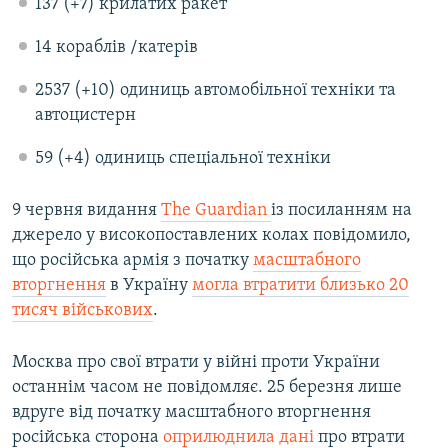
137 (+7) крилатих ракет
14 кораблів /катерів
2537 (+10) одиниць автомобільної техніки та
автоцистерн
59 (+4) одиниць спеціальної техніки
9 червня видання
The Guardian
із посиланням на
джерело у високопоставлених колах повідомило,
що російська армія з початку
масштабного
вторгнення
в Україну
могла втратити близько 20
тисяч військових
.
Москва про свої втрати у війні проти України
останнім часом не повідомляє. 25 березня лише
вдруге від початку масштабного вторгнення
російська сторона
оприлюднила дані
про втрати