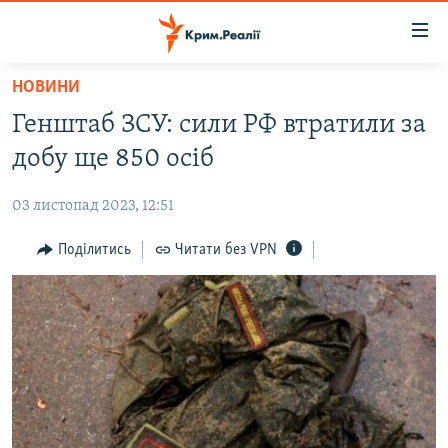
Доступність
посилання
Перейти
НОВИНИ
до
НОВИНИ
Генштаб ЗСУ: сили РФ втратили за
основного
ВОДА.КРИМ
матеріалу
добу ще 850 осіб
ВІДЕО ТА ФОТО
Перейти
до
03 листопад 2023, 12:51
ПОЛІТИКА
основної
БЛОГИ
Поділитись
Читати без VPN
навігації
Перейти
ПОГЛЯД
до
ІНТЕРВ'Ю
пошуку
ВСЕ ЗА ДЕНЬ
СПЕЦПРОЕКТИ
ЯК ОБІЙТИ БЛОКУВАННЯ
ДЕПОРТАЦІЯ