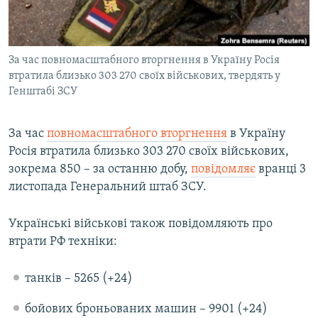
ВІДЕОУРОКИ «ELIFBE»
Русский
СВІДЧЕННЯ ОКУПАЦІЇ
Qırımtatar
За час повномасштабного вторгнення в Україну Росія
УКРАЇНСЬКА ПРОБЛЕМА КРИМУ
втратила близько 303 270 своїх військових, твердять у
ДОЛУЧАЙСЯ!
ІНФОГРАФІКА
Генштабі ЗСУ
За час
повномасштабного вторгнення
в Україну
Росія втратила близько 303 270 своїх військових,
Усі сайти RFE/RL
зокрема 850 – за останню добу,
повідомляє
вранці 3
листопада Генеральний штаб ЗСУ.
Українські військові також повідомляють про
втрати РФ техніки:
танків – 5265 (+24)
бойових броньованих машин – 9901 (+24)