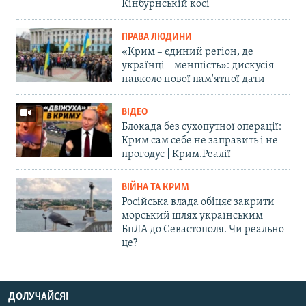
Кінбурнській косі
ПРАВА ЛЮДИНИ
«Крим – єдиний регіон, де
українці – меншість»: дискусія
навколо нової пам'ятної дати
ВІДЕО
Блокада без сухопутної операції:
Крим сам себе не заправить і не
прогодує | Крим.Реалії
ВІЙНА ТА КРИМ
Російська влада обіцяє закрити
морський шлях українським
БпЛА до Севастополя. Чи реально
це?
ДОЛУЧАЙСЯ!