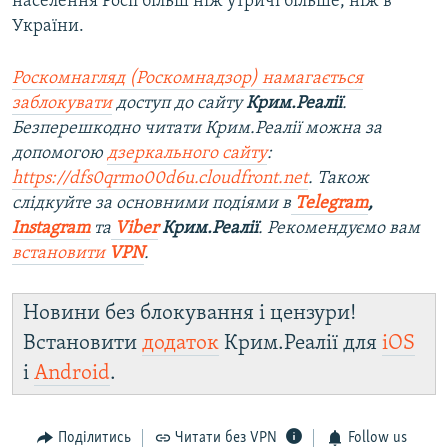
населення Росії більш ніж утричі більше, ніж в
України.
Роскомнагляд (Роскомнадзор) намагається
заблокувати
доступ до сайту
Крим.Реалії
.
Безперешкодно читати Крим.Реалії можна за
допомогою
дзеркального сайту
:
https://dfs0qrmo00d6u.cloudfront.net
. Також
слідкуйте за основними подіями в
Telegram
,
Instagram
та
Viber
Крим.Реалії
. Рекомендуємо вам
встановити
VPN
.
Новини без блокування і цензури!
Встановити
додаток
Крим.Реалії для
iOS
і
Android
.
Поділитись
Читати без VPN
Follow us