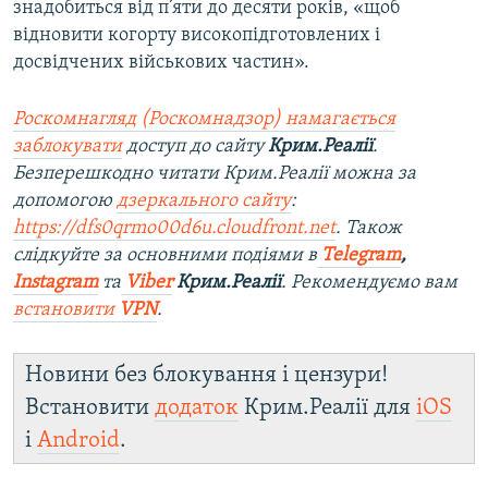
знадобиться від п’яти до десяти років, «щоб
відновити когорту високопідготовлених і
досвідчених військових частин».
Роскомнагляд (Роскомнадзор) намагається
заблокувати
доступ до сайту
Крим.Реалії
.
Безперешкодно читати Крим.Реалії можна за
допомогою
дзеркального сайту
:
https://dfs0qrmo00d6u.cloudfront.net
. Також
слідкуйте за основними подіями в
Telegram
,
Instagram
та
Viber
Крим.Реалії
. Рекомендуємо вам
встановити
VPN
.
Новини без блокування і цензури!
Встановити
додаток
Крим.Реалії для
iOS
і
Android
.