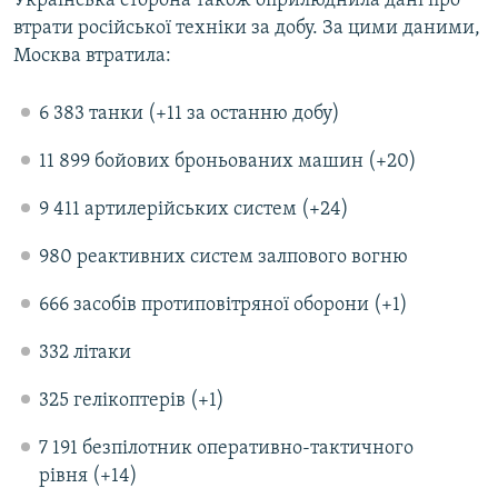
Українська сторона також оприлюднила дані про
ВІДЕОУРОКИ «ELIFBE»
втрати російської техніки за добу. За цими даними,
Русский
Москва втратила:
СВІДЧЕННЯ ОКУПАЦІЇ
Qırımtatar
УКРАЇНСЬКА ПРОБЛЕМА КРИМУ
6 383 танки (+11 за останню добу)
ДОЛУЧАЙСЯ!
ІНФОГРАФІКА
11 899 бойових броньованих машин (+20)
9 411 артилерійських систем (+24)
Усі сайти RFE/RL
980 реактивних систем залпового вогню
666 засобів протиповітряної оборони (+1)
332 літаки
325 гелікоптерів (+1)
7 191 безпілотник оперативно-тактичного
рівня (+14)