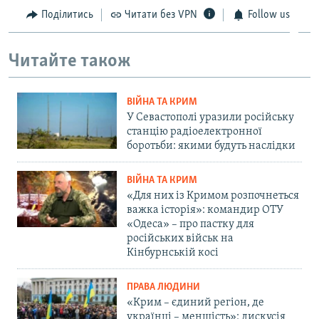
Поділитись
Читати без VPN
Follow us
Читайте також
ВІЙНА ТА КРИМ
У Севастополі уразили російську
станцію радіоелектронної
боротьби: якими будуть наслідки
ВІЙНА ТА КРИМ
«Для них із Кримом розпочнеться
важка історія»: командир ОТУ
«Одеса» – про пастку для
російських військ на
Кінбурнській косі
ПРАВА ЛЮДИНИ
«Крим – єдиний регіон, де
українці – меншість»: дискусія