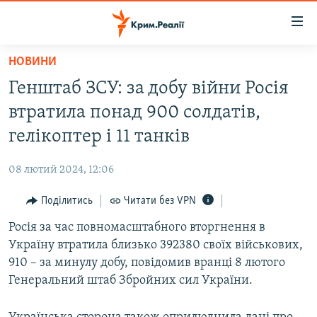
Доступність
посилання
Перейти
НОВИНИ
до
НОВИНИ
Генштаб ЗСУ: за добу війни Росія
основного
ВОДА.КРИМ
матеріалу
втратила понад 900 солдатів,
ВІДЕО ТА ФОТО
Перейти
гелікоптер і 11 танків
до
ПОЛІТИКА
основної
08 лютий 2024, 12:06
БЛОГИ
навігації
Перейти
Поділитись
Читати без VPN
ПОГЛЯД
до
Росія за час повномасштабного вторгнення в
ІНТЕРВ'Ю
пошуку
Україну втратила близько 392380 своїх військових,
ВСЕ ЗА ДЕНЬ
910 – за минулу добу, повідомив вранці 8 лютого
СПЕЦПРОЕКТИ
Генеральний штаб Збройних сил України.
ЯК ОБІЙТИ БЛОКУВАННЯ
ДЕПОРТАЦІЯ