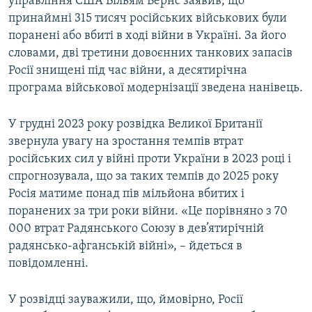
управління США Вільям Бернс заявив, що
принаймні 315 тисяч російських військових були
поранені або вбиті в ході війни в Україні. За його
словами, дві третини довоєнних танкових запасів
Росії знищені під час війни, а десятирічна
програма військової модернізації зведена нанівець.
У грудні 2023 року розвідка Великої Британії
звернула увагу на зростання темпів втрат
російських сил у війні проти України в 2023 році і
спрогнозувала, що за таких темпів до 2025 року
Росія матиме понад пів мільйона вбитих і
поранених за три роки війни. «Це порівняно з 70
000 втрат Радянського Союзу в дев’ятирічній
радянсько-афганській війні», – йдеться в
повідомленні.
У розвідці зауважили, що, ймовірно, Росії