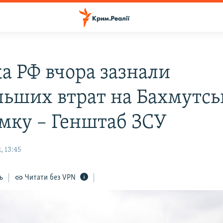
ка РФ вчора зазнали
льших втрат на Бахмутс
мку – Генштаб ЗСУ
, 13:45
ь
Читати без VPN