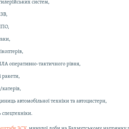
ртилерійських систем,
СЗВ,
ППО,
таки,
лікоптерів,
ПЛА оперативно-тактичного рівня,
і ракети,
/катерів,
одиниць автомобільної техніки та автоцистерн,
 спецтехніки.
нштабу ЗСУ,
минулої доби на Бахмутському напрямку р