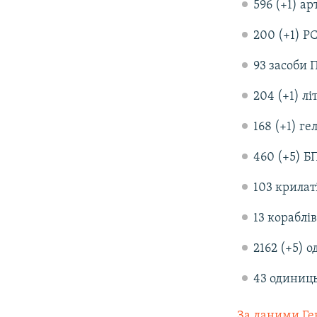
596 (+1) а
200 (+1) Р
93 засоби 
204 (+1) лі
168 (+1) ге
460 (+5) Б
103 крилат
13 кораблів
2162 (+5) 
43 одиниць
За даними Ге