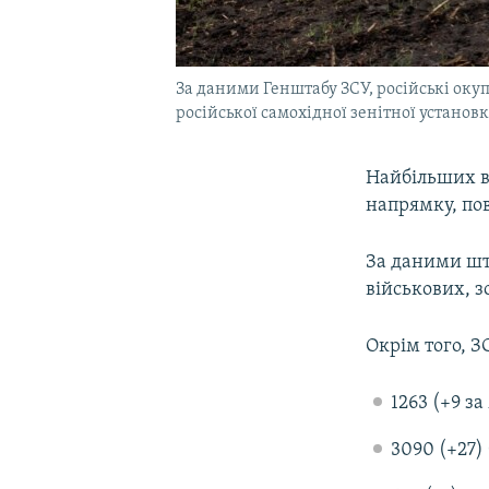
За даними Генштабу ЗСУ, російські окуп
російської самохідної зенітної установ
Найбільших вт
напрямку, по
За даними шта
військових, з
Окрім того, З
1263 (+9 за
3090 (+27