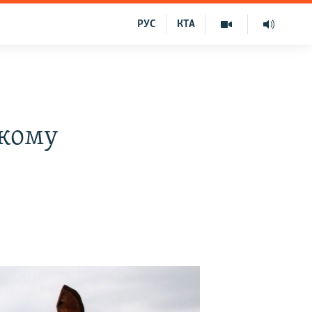
РУС
КТА
ькому