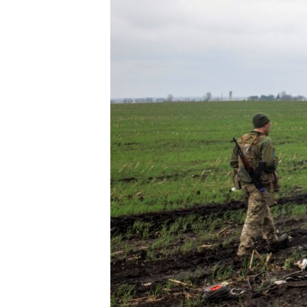
ВІДЕОУРОКИ «ELIFBE»
СВІДЧЕННЯ ОКУПАЦІЇ
УКРАЇНСЬКА ПРОБЛЕМА КРИМУ
ІНФОГРАФІКА