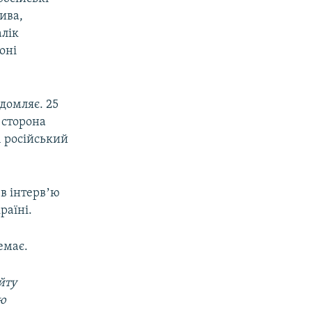
ива,
лік
оні
ідомляє. 25
 сторона
1 російський
в інтервʼю
раїні.
емає.
йту
ою