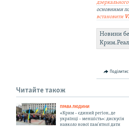
дзеркального
основними п
встановити
V
Новини бе
Крим.Реал
Поділитис
Читайте також
ПРАВА ЛЮДИНИ
«Крим – єдиний регіон, де
українці – меншість»: дискусія
навколо нової пам'ятної дати