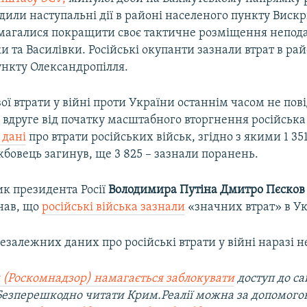
дили наступальні дії в районі населеного пункту Вискр
магалися покращити своє тактичне розміщення непода
 та Василівки. Російські окупанти зазнали втрат в рай
ункту Олександропілля.
ої втрати у війні проти України останнім часом не пов
 вдруге від початку масштабного вторгнення російська
 дані
про втрати російських військ, згідно з якими 1 35
бовець загинув, ще 3 825 – зазнали поранень​.
ик президента Росії
Володимира Путіна Дмитро Пєсков
нав, що
російські війська зазнали
«значних втрат» в Ук
залежних даних про російські втрати у війні наразі н
 (Роскомнадзор) намагається заблокувати
доступ до са
 Безперешкодно читати Крим.Реалії можна за допомог