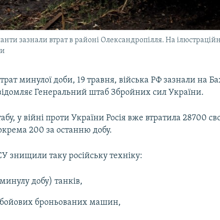
анти зазнали втрат в районі Олександропілля. На ілюстраційн
ки
рат минулої доби, 19 травня, війська РФ зазнали на 
відомляє Генеральний штаб Збройних сил України.
бу, у війні проти України Росія вже втратила 28700 св
окрема 200 за останню добу.
СУ знищили таку російську техніку:
 минулу добу) танків,
) бойових броньованих машин,