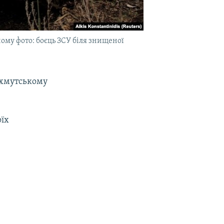
ому фото: боєць ЗСУ біля знищеної
Бахмутському
оїх