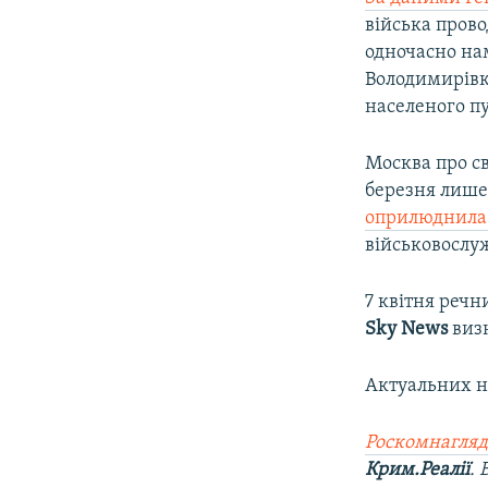
війська прово
одночасно на
Володимирівки
населеного п
Москва про св
березня лише
оприлюднила
військовослуж
7 квітня речн
Sky News
виз
Актуальних не
Роскомнагляд
Крим.Реалії
.