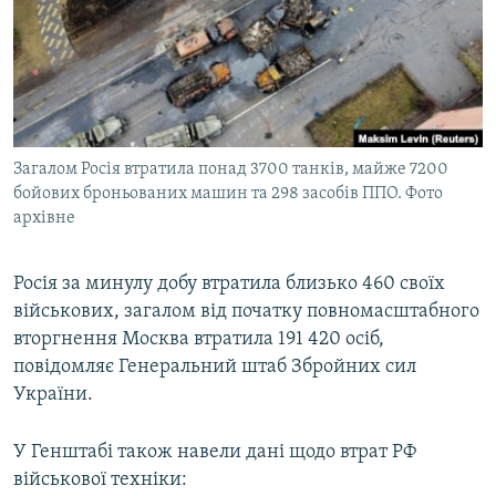
ВІДЕОУРОКИ «ELIFBE»
Русский
СВІДЧЕННЯ ОКУПАЦІЇ
Qırımtatar
УКРАЇНСЬКА ПРОБЛЕМА КРИМУ
ДОЛУЧАЙСЯ!
ІНФОГРАФІКА
Загалом Росія втратила понад 3700 танків, майже 7200
бойових броньованих машин та 298 засобів ППО. Фото
архівне
Усі сайти RFE/RL
Росія за минулу добу втратила близько 460 своїх
військових, загалом від початку повномасштабного
вторгнення Москва втратила 191 420 осіб,
повідомляє Генеральний штаб Збройних сил
України.
У Генштабі також навели дані щодо втрат РФ
військової техніки: