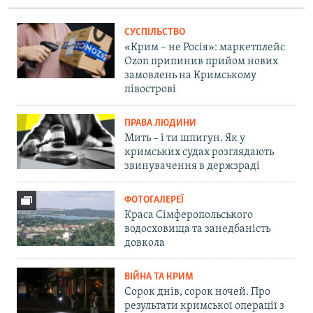
СУСПІЛЬСТВО
«Крим – не Росія»: маркетплейс
Ozon припинив прийом нових
замовлень на Кримському
півострові
ПРАВА ЛЮДИНИ
Мить – і ти шпигун. Як у
кримських судах розглядають
звинувачення в держзраді
ФОТОГАЛЕРЕЇ
Краса Сімферопольського
водосховища та занедбаність
довкола
ВІЙНА ТА КРИМ
Сорок днів, сорок ночей. Про
результати кримської операції з