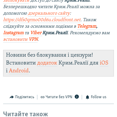
заблокувати
доступ до сайту
Крим.Реалії
.
Безперешкодно читати Крим.Реалії можна за
допомогою
дзеркального сайту
:
https://dfs0qrmo00d6u.cloudfront.net
. Також
слідкуйте за основними подіями в
Telegram
,
Instagram
та
Viber
Крим.Реалії
. Рекомендуємо вам
встановити
VPN
.
Новини без блокування і цензури!
Встановити
додаток
Крим.Реалії для
iOS
і
Android
.
Поділитись
Читати без VPN
Follow us
Читайте також