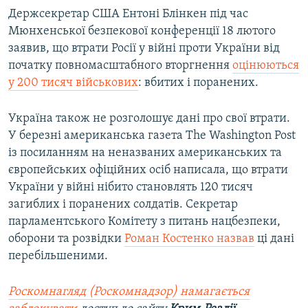
Держсекретар США Ентоні Блінкен під час
Мюнхенської безпекової конференції 18 лютого
заявив, що втрати Росії у війні проти України від
початку повномасштабного вторгнення
оцінюються
у 200 тисяч військових
: вбитих і поранених.
Україна також не розголошує дані про свої втрати.
У березні американська газета The Washington Post
із посиланням на неназваних американських та
європейських офіційних осіб написала, що втрати
України у війні нібито становлять 120 тисяч
загиблих і поранених солдатів. Секретар
парламентського Комітету з питань нацбезпеки,
оборони та розвідки
Роман Костенко назвав
ці дані
перебільшеними.
Роскомнагляд (Роскомнадзор) намагається