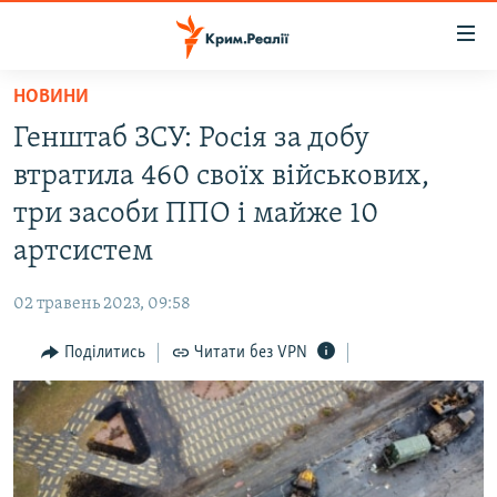
Доступність
посилання
Перейти
НОВИНИ
до
НОВИНИ
Генштаб ЗСУ: Росія за добу
основного
ВОДА.КРИМ
матеріалу
втратила 460 своїх військових,
ВІДЕО ТА ФОТО
Перейти
три засоби ППО і майже 10
до
ПОЛІТИКА
артсистем
основної
БЛОГИ
навігації
02 травень 2023, 09:58
Перейти
ПОГЛЯД
до
Поділитись
Читати без VPN
ІНТЕРВ'Ю
пошуку
ВСЕ ЗА ДЕНЬ
СПЕЦПРОЕКТИ
ЯК ОБІЙТИ БЛОКУВАННЯ
ДЕПОРТАЦІЯ