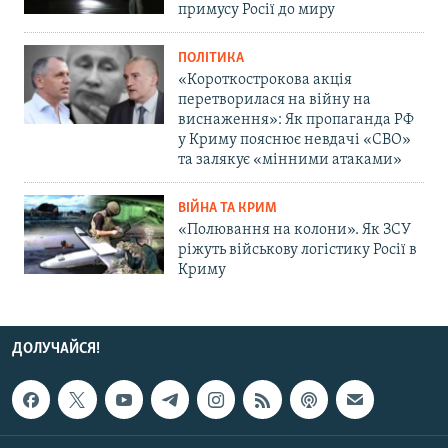
примусу Росії до миру
ПОЛІТИКА
«Короткострокова акція
перетворилася на війну на
виснаження»: Як пропаганда РФ
у Криму пояснює невдачі «СВО»
та залякує «мінними атаками»
ВІЙНА ТА КРИМ
«Полювання на колони». Як ЗСУ
ріжуть військову логістику Росії в
Криму
ДОЛУЧАЙСЯ!