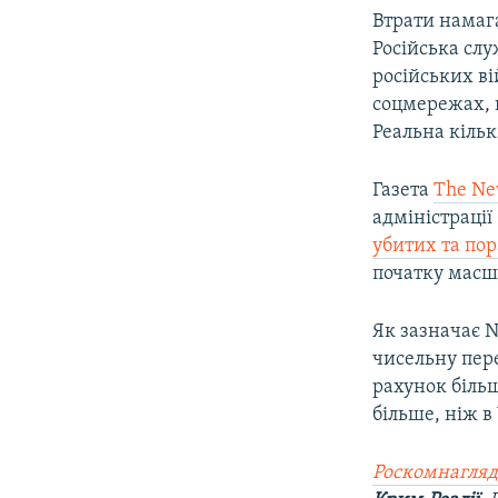
Втрати намага
Російська слу
російських ві
соцмережах, 
Реальна кільк
Газета
The Ne
адміністрації
убитих та по
початку масш
Як зазначає N
чисельну пере
рахунок більш
більше, ніж в
Роскомнагляд