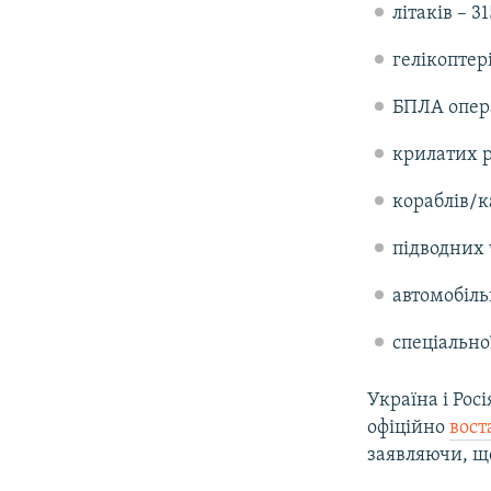
літаків – 31
гелікоптері
БПЛА опера
крилатих р
кораблів/к
підводних 
автомобіль
спеціальної
Україна і Рос
офіційно
вост
заявляючи, що