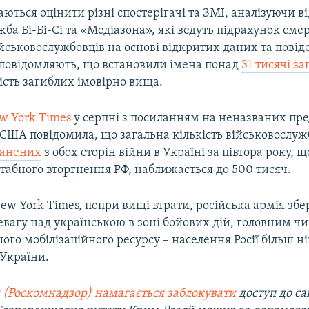
ються оцінити різні спостерігачі та ЗМІ, аналізуючи ві
жба Бі-Бі-Сі та «Медіазона», які ведуть підрахунок сме
йськовослужбовців на основі відкритих даних та повід
повідомляють, що встановили імена понад
31 тисячі з
ість загиблих імовірно вища.
w York Times
у серпні з посиланням на неназваних пр
 США повідомила, що загальна кількість військовослуж
ранених
з обох сторін війни в Україні за півтора року, 
табного вторгнення РФ, наближається до 500 тисяч.
ew York Times, попри вищі втрати, російська армія збе
вагу над українською в зоні бойових дій, головним ч
ого мобілізаційного ресурсу – населення Росії більш н
 України.
 (Роскомнадзор) намагається заблокувати
доступ до са