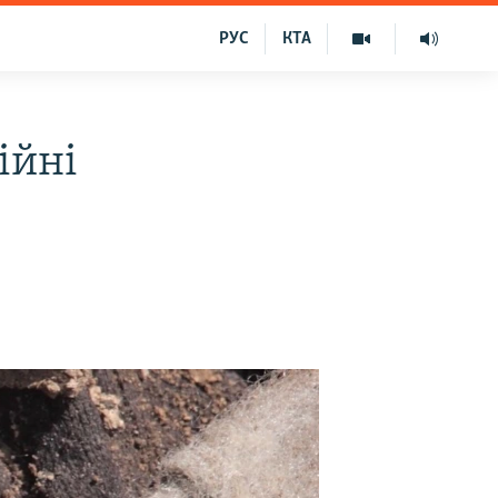
РУС
КТА
ійні