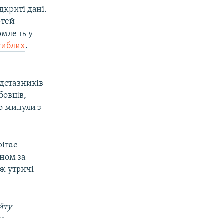
дкриті дані.
ртей
омлень у
агиблих
.
едставників
бовців,
що минули з
рігає
ином за
іж утричі
йту