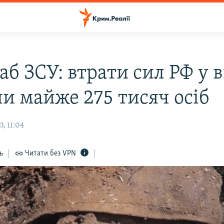
б ЗСУ: втрати сил РФ у в
ли майже 275 тисяч осіб
, 11:04
ь
Читати без VPN