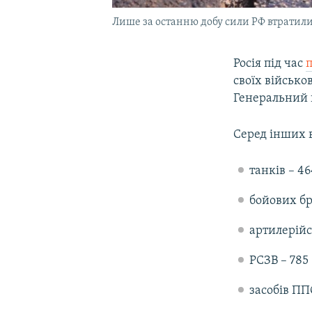
Лише за останню добу сили РФ втратили
Росія під час
своїх військо
Генеральний 
Серед інших в
танків – 4
бойових бр
артилерійс
РСЗВ – 785 
засобів ПП