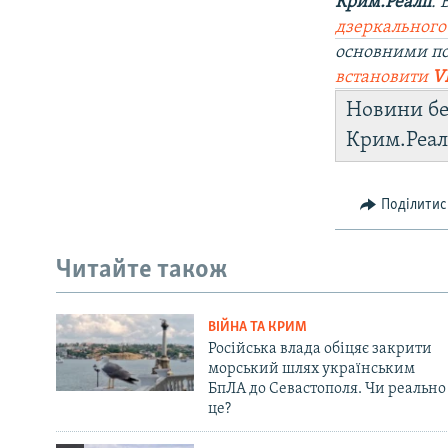
Крим.Реалії
.
дзеркального
основними по
встановити
V
Новини бе
Крим.Реал
Поділитис
Читайте також
ВІЙНА ТА КРИМ
Російська влада обіцяє закрити
морський шлях українським
БпЛА до Севастополя. Чи реально
це?