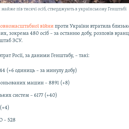
 майже пів тисячі осіб, стверджують в українському Генштабі
повномасштабної війни
проти України втратила близько
вих, зокрема 480 осіб – за останню добу, розповів вранц
штаб ЗСУ.
трат Росії, за даними Генштабу, – такі:
644 (+6 одиниць – за минулу добу)
оньованих машин – 8891 (+8)
ьких систем – 6177 (+40)
(+4)
О – 528