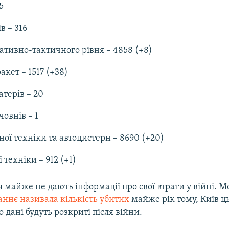
5
в – 316
тивно-тактичного рівня – 4858 (+8)
акет – 1517 (+38)
атерів – 20
човнів – 1
ної техніки та автоцистерн – 8690 (+20)
 техніки – 912 (+1)
ія майже не дають інформації про свої втрати у війні. М
аннє називала кількість убитих
майже рік тому, Київ ць
 дані будуть розкриті після війни.