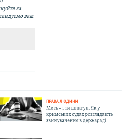
ою
дкуйте за
омендуємо вам
ПРАВА ЛЮДИНИ
Мить – і ти шпигун. Як у
кримських судах розглядають
звинувачення в держзраді