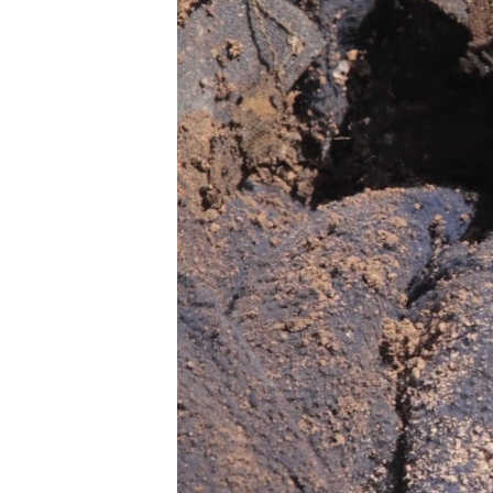
ВІДЕОУРОКИ «ELIFBE»
СВІДЧЕННЯ ОКУПАЦІЇ
УКРАЇНСЬКА ПРОБЛЕМА КРИМУ
ІНФОГРАФІКА