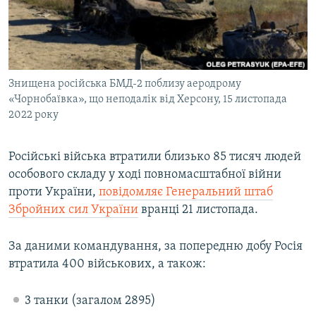
ВІДЕОУРОКИ «ELIFBE»
Русский
СВІДЧЕННЯ ОКУПАЦІЇ
Qırımtatar
УКРАЇНСЬКА ПРОБЛЕМА КРИМУ
Знищена російська БМД-2 поблизу аеродрому
ДОЛУЧАЙСЯ!
ІНФОГРАФІКА
«Чорнобаївка», що неподалік від Херсону, 15 листопада
2022 року
Усі сайти RFE/RL
Російські війська втратили близько 85 тисяч людей
особового складу у ході повномасштабної війни
проти України,
повідомляє Генеральний штаб
Збройних сил України
вранці 21 листопада.
За даними командування, за попередню добу Росія
втратила 400 військових, а також:
3 танки (загалом 2895)