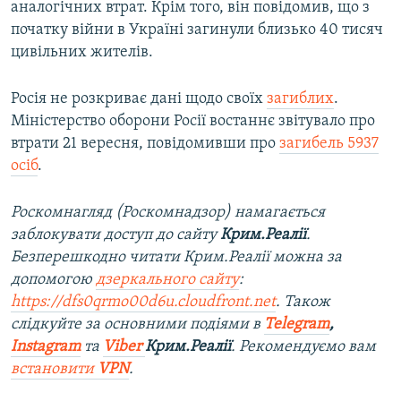
аналогічних втрат. Крім того, він повідомив, що з
початку війни в Україні загинули близько 40 тисяч
цивільних жителів.
Росія не розкриває дані щодо своїх
загиблих
.
Міністерство оборони Росії востаннє звітувало про
втрати 21 вересня, повідомивши про
загибель 5937
осіб
.
Роскомнагляд (Роскомнадзор) намагається
заблокувати доступ до сайту
Крим.Реалії
.
Безперешкодно читати Крим.Реалії можна за
допомогою
дзеркального сайту
:
https://dfs0qrmo00d6u.cloudfront.net
. Також
слідкуйте за основними подіями в
Telegram
,
Instagram
та
Viber
Крим.Реалії
. Рекомендуємо вам
встановити
VPN
.