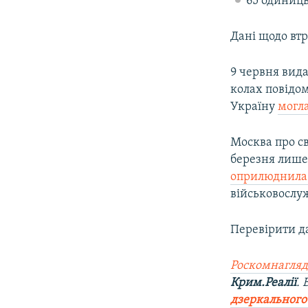
65 одиниць
Дані щодо втр
9 червня вид
колах повідом
Україну
могла
Москва про св
березня лише
оприлюднила
військовослуж
Перевірити д
Роскомнагляд
Крим.Реалії
.
дзеркального