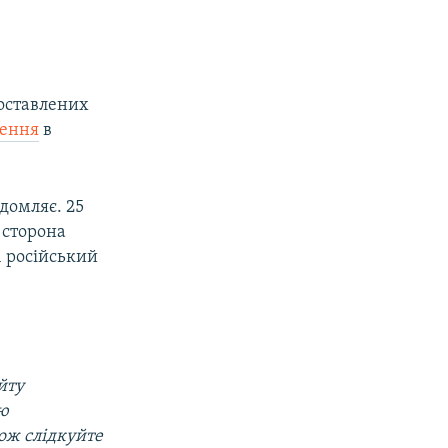
поставлених
нення
в
ідомляє. 25
 сторона
1 російський
йту
ою
кож слідкуйте