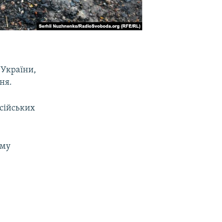
 України,
ня.
осійських
ому