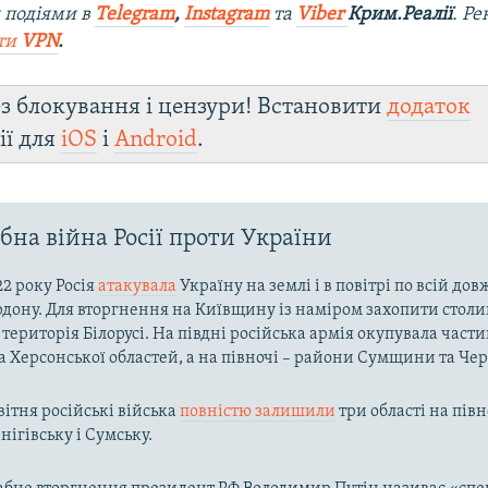
 подіями в
Telegram
,
Instagram
та
Viber
Крим.Реалії
. Р
ти
VPN
.
з блокування і цензури! Встановити
додаток
ії для
iOS
і
Android
.
на війна Росії проти України
22 року Росія
атакувала
Україну на землі і в повітрі по всій до
рдону. Для вторгнення на Київщину із наміром захопити столи
територія Білорусі. На півдні російська армія окупувала част
та Херсонської областей, а на півночі – райони Сумщини та Че
вітня російські війська
повністю залишили
три області на півн
нігівську і Сумську.