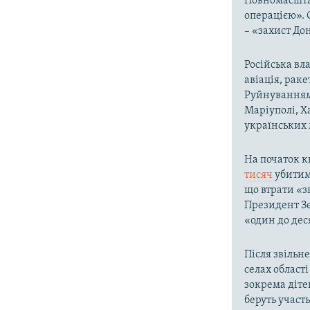
Повномасшта
операцією». 
– «захист До
Російська вла
авіація, раке
Руйнування
Маріуполі, Х
українських м
На початок к
тисяч
убитими
що втрати «з
Президент Зе
«один до дес
Після звільне
селах област
зокрема діте
беруть участ