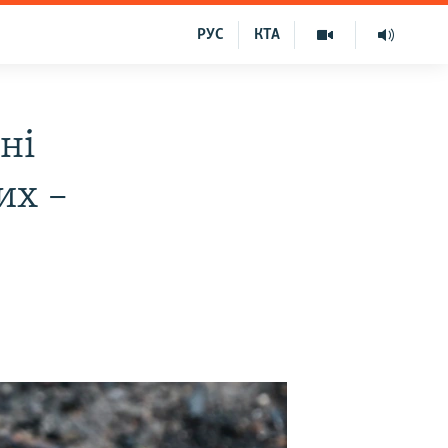
РУС
КТА
ні
их –