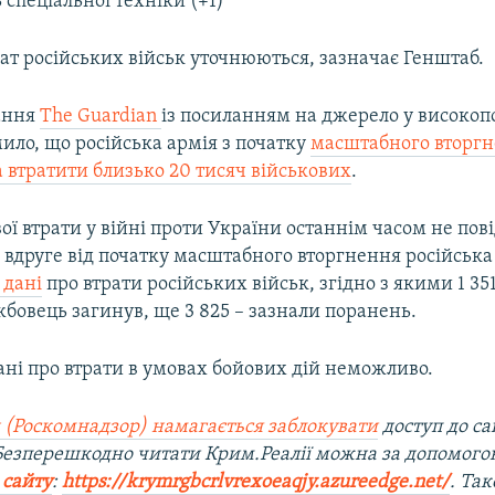
 спеціальної техніки (+1)
ат російських військ уточнюються, зазначає Генштаб.
ання
The Guardian
із посиланням на джерело у високо
ило, що російська армія з початку
масштабного вторг
 втратити близько 20 тисяч військових
.
ої втрати у війні проти України останнім часом не пов
 вдруге від початку масштабного вторгнення російська
 дані
про втрати російських військ, згідно з якими 1 35
бовець загинув, ще 3 825 – зазнали поранень​.
ані про втрати в умовах бойових дій неможливо.
 (Роскомнадзор) намагається заблокувати
доступ до са
 Безперешкодно читати Крим.Реалії можна за допомог
 сайту
:
https://krymrgbcrlvrexoeaqjy.azureedge.net/
. Та