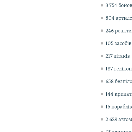
3 754 бойо
804 артиле
246 реакти
105 засобі
217 літаків
187 гелікоп
658 безпіл
144 крилат
15 кораблів
2 629 автом