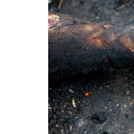
ВІДЕОУРОКИ «ELIFBE»
СВІДЧЕННЯ ОКУПАЦІЇ
УКРАЇНСЬКА ПРОБЛЕМА КРИМУ
ІНФОГРАФІКА