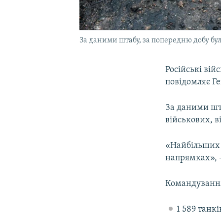
За даними штабу, за попередню добу бул
Російські вій
повідомляє Г
За даними шта
військових, ві
«Найбільших 
напрямках», –
Командування 
1 589 танкі