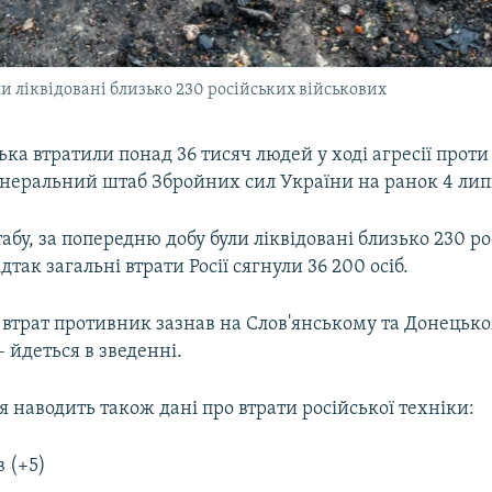
и ліквідовані близько 230 російських військових
ська втратили понад 36 тисяч людей у ході агресії проти
енеральний штаб Збройних сил України на ранок 4 лип
бу, за попередню добу були ліквідовані близько 230 р
дтак загальні втрати Росії сягнули 36 200 осіб.
втрат противник зазнав на Слов'янському та Донецьк
 йдеться в зведенні.
наводить також дані про втрати російської техніки:
в (+5)