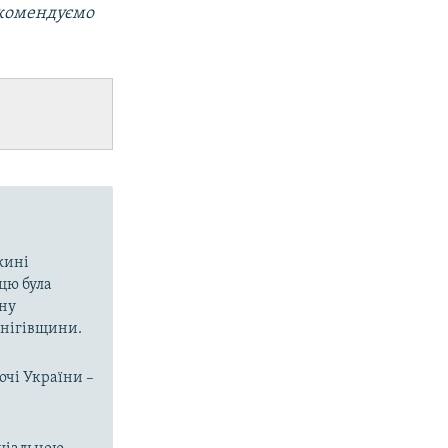
екомендуємо
вжині
цю була
ину
рнігівщини.
очі України –