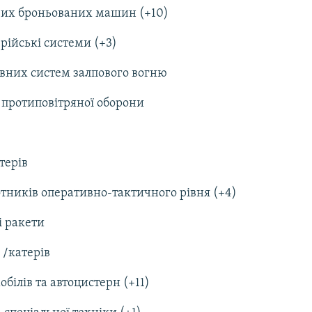
вих броньованих машин (+10)
рійські системи (+3)
вних систем залпового вогню
в протиповітряної оборони
терів
отників оперативно-тактичного рівня (+4)
і ракети
 /катерів
обілів та автоцистерн (+11)