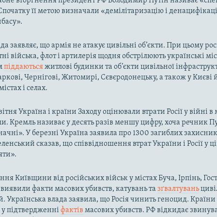
бне вторгнення президент РФ Володимир Путін називає «спе
Спочатку її метою визначали «демілітаризацію і денацифікац
нбасу».
да заявляє, що армія не атакує цивільні об’єкти. При цьому ро
тні війська, флот і артилерія щодня обстрілюють українські міс
м
піддаються
житлові будинки та об’єкти цивільної інфраструк
аркові, Чернігові, Житомирі, Сєвєродонецьку, а також у Києві
істах і селах.
вітня Україна і країни Заходу оцінювали втрати Росії у війні 
. Кремль називає у десять разів меншу цифру, хоча речник Пу
начні». У березні Україна заявила про 1300 загиблих захисник
ленський сказав, що співвідношення втрат України і Росії у ці
яти».
ння Київщини від російських військ у містах Буча, Ірпінь, Гос
і виявили факти масових убивств, катувань та
зґвалтувань
циві
й. Українська влада заявила, що Росія чинить геноцид. Країни
ь у підтвердженні
фактів
масових убивств. РФ відкидає звинув