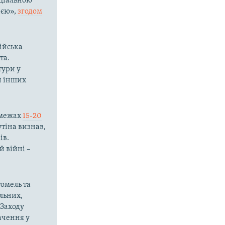
ціальною
ією»,
згодом
сійська
та.
тури у
 й інших
в межах
15-20
тіна визнав,
ів.
й війні –
томель та
льних,
 Заходу
ачення у