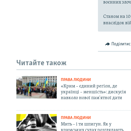
воєнних злоч
Станом на 10
внаслідок вій
Поділитис
Читайте також
ПРАВА ЛЮДИНИ
«Крим – єдиний регіон, де
українці – меншість»: дискусія
навколо нової пам'ятної дати
ПРАВА ЛЮДИНИ
Мить – і ти шпигун. Як у
кримських судах розглядають