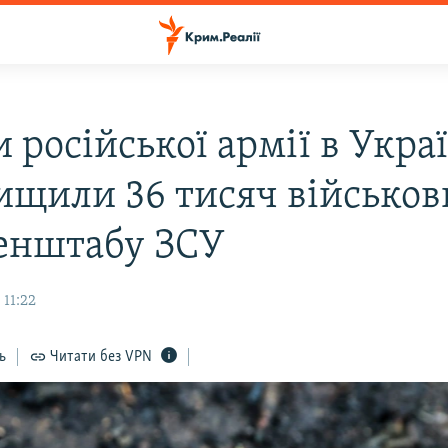
 російської армії в Украї
ищили 36 тисяч військов
Генштабу ЗСУ
 11:22
ь
Читати без VPN