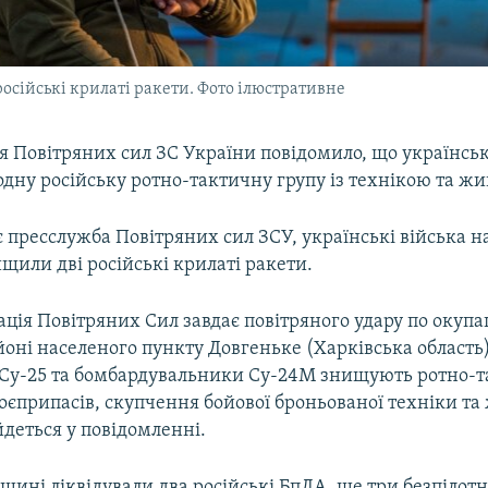
осійські крилаті ракети. Фото ілюстративне
 Повітряних сил ЗС України повідомило, що українськ
дну російську ротно-тактичну групу із технікою та ж
 пресслужба Повітряних сил ЗСУ, українські війська н
щили дві російські крилаті ракети.
ація Повітряних Сил завдає повітряного удару по окуп
йоні населеного пункту Довгеньке (Харківська область)
у-25 та бомбардувальники Су-24М знищують ротно-т
боєприпасів, скупчення бойової броньованої техніки та
йдеться у повідомленні.
щині ліквідували два російські БпЛА, ще три безпілот