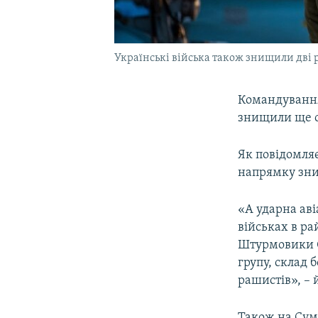
Українські війська також знищили дві р
Командування
знищили ще о
Як повідомляє
напрямку зни
«А ударна аві
військах в ра
Штурмовики С
групу, склад 
рашистів», – 
Також на Сум