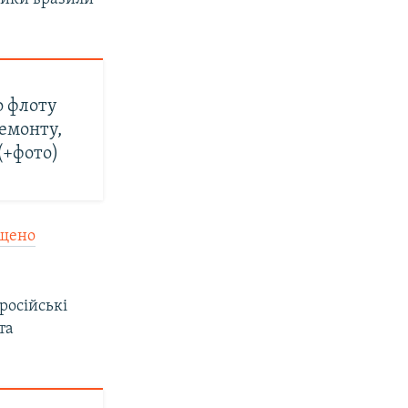
о флоту
ремонту,
(+фото)
ищено
 російські
та