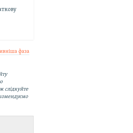
аткову
ивніша фаза
йту
ою
ож слідкуйте
екомендуємо