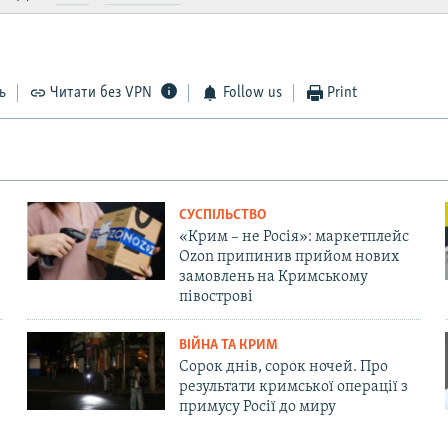
ь
Читати без VPN
Follow us
Print
СУСПІЛЬСТВО
«Крим – не Росія»: маркетплейс
Ozon припинив прийом нових
замовлень на Кримському
півострові
ВІЙНА ТА КРИМ
Сорок днів, сорок ночей. Про
результати кримської операції з
примусу Росії до миру