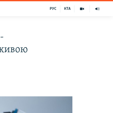
РУС
КТА
-
 живою