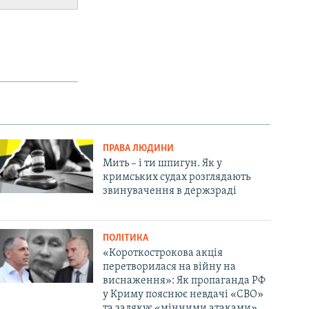
ПРАВА ЛЮДИНИ
Мить – і ти шпигун. Як у
кримських судах розглядають
звинувачення в держзраді
ПОЛІТИКА
«Короткострокова акція
перетворилася на війну на
виснаження»: Як пропаганда РФ
у Криму пояснює невдачі «СВО»
та залякує «мінними атаками»