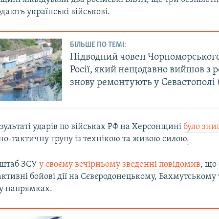
одають українські військові.
БІЛЬШЕ ПО ТЕМІ:
Підводний човен Чорноморськог
Росії, який нещодавно вийшов з 
знову ремонтують у Севастополі 
езультаті ударів по військах РФ на Херсонщині
було зн
но-тактичну групу із технікою та живою силою
.
 штаб ЗСУ
у своєму вечірньому зведенні повідомив
, що
активні бойові дії на Сєвєродонецькому, Бахмутському 
у напрямках.