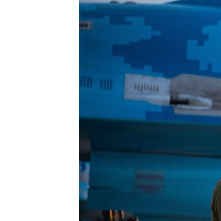
ВІДЕОУРОКИ «ELIFBE»
СВІДЧЕННЯ ОКУПАЦІЇ
УКРАЇНСЬКА ПРОБЛЕМА КРИМУ
ІНФОГРАФІКА