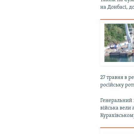
на Донбасі, д
27 травня в р
російську рот
Генеральний
війська вели 
Курахівськом