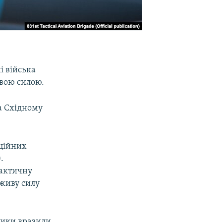
і війська
ивою силою.
а Східному
аційних
.
актичну
 живу силу
ники вразили