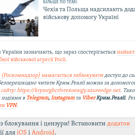
БІЛЬШЕ ПО ТЕМІ:
Чехія та Польща надсилають дод
військову допомогу Україні
 України зазначають, що зараз спостерігається
найакт
ої військової агресії Росії.
 (Роскомнадзор) намагається заблокувати
доступ до са
 Безперешкодно читати Крим.Реалії можна за допомог
 сайту
:
https://krymrgbcrlvrexoeaqjy.azureedge.net
. Так
 подіями в
Telegram
,
Instagram
та
Viber
Крим.Реалії
. Р
ти
VPN
.
з блокування і цензури! Встановити
додаток
ії для
iOS
і
Android
.