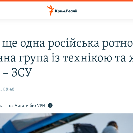
 ще одна російська ротно
чна група із технікою та
 – ЗСУ
, 08:48
ь
Читати без VPN