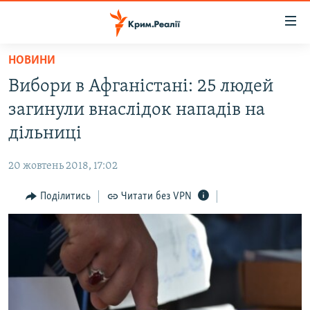
Доступність
посилання
Перейти
НОВИНИ
до
НОВИНИ
Вибори в Афганістані: 25 людей
основного
ВОДА.КРИМ
матеріалу
загинули внаслідок нападів на
ВІДЕО ТА ФОТО
Перейти
дільниці
до
ПОЛІТИКА
основної
20 жовтень 2018, 17:02
БЛОГИ
навігації
Перейти
Поділитись
Читати без VPN
ПОГЛЯД
до
ІНТЕРВ'Ю
пошуку
ВСЕ ЗА ДЕНЬ
СПЕЦПРОЕКТИ
ЯК ОБІЙТИ БЛОКУВАННЯ
ДЕПОРТАЦІЯ