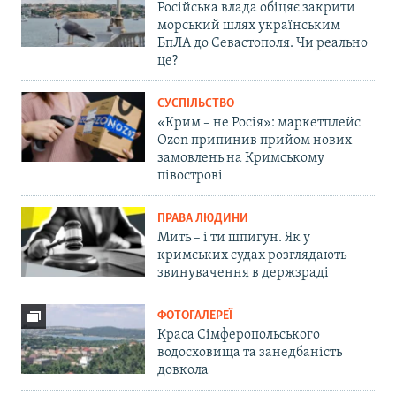
Російська влада обіцяє закрити
морський шлях українським
БпЛА до Севастополя. Чи реально
це?
СУСПІЛЬСТВО
«Крим – не Росія»: маркетплейс
Ozon припинив прийом нових
замовлень на Кримському
півострові
ПРАВА ЛЮДИНИ
Мить – і ти шпигун. Як у
кримських судах розглядають
звинувачення в держзраді
ФОТОГАЛЕРЕЇ
Краса Сімферопольського
водосховища та занедбаність
довкола