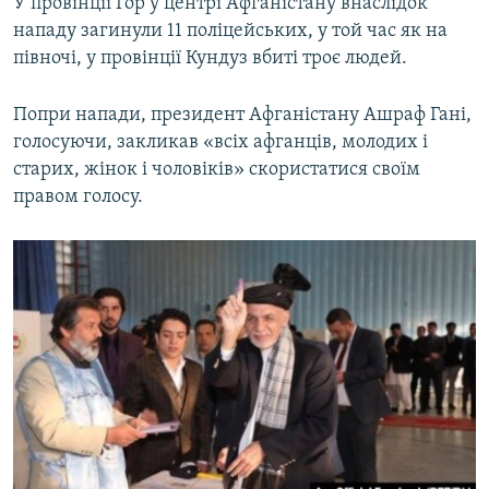
У провінції Гор у центрі Афганістану внаслідок
нападу загинули 11 поліцейських, у той час як на
півночі, у провінції Кундуз вбиті троє людей.
Попри напади, президент Афганістану Ашраф Гані,
голосуючи, закликав «всіх афганців, молодих і
старих, жінок і чоловіків» скористатися своїм
правом голосу.