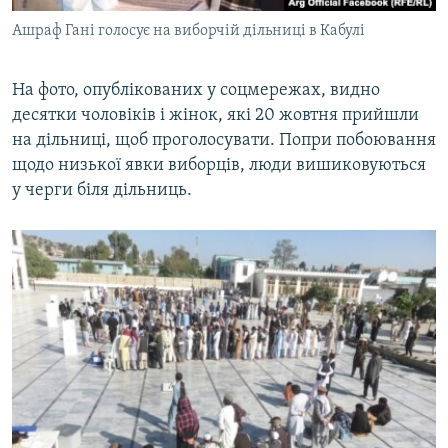
Ашраф Гані голосує на виборчій дільниці в Кабулі
На фото, опублікованих у соцмережах, видно
десятки чоловіків і жінок, які 20 жовтня прийшли
на дільниці, щоб проголосувати. Попри побоювання
щодо низької явки виборців, люди вишиковуються
у черги біля дільниць.