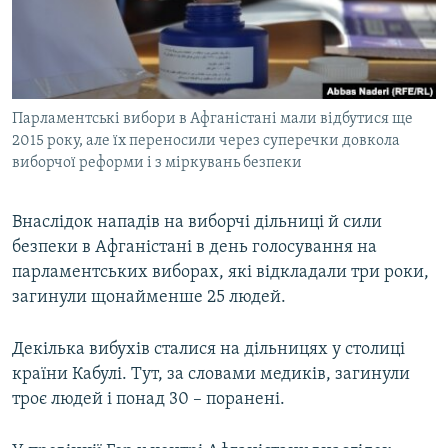
ВІДЕОУРОКИ «ELIFBE»
Русский
СВІДЧЕННЯ ОКУПАЦІЇ
Qırımtatar
УКРАЇНСЬКА ПРОБЛЕМА КРИМУ
Парламентські вибори в Афганістані мали відбутися ще
ДОЛУЧАЙСЯ!
ІНФОГРАФІКА
2015 року, але їх переносили через суперечки довкола
виборчої реформи і з міркувань безпеки
Усі сайти RFE/RL
Внаслідок нападів на виборчі дільниці й сили
безпеки в Афганістані в день голосування на
парламентських виборах, які відкладали три роки,
загинули щонайменше 25 людей.
Декілька вибухів сталися на дільницях у столиці
країни Кабулі. Тут, за словами медиків, загинули
троє людей і понад 30 – поранені.