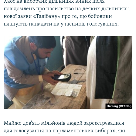
Хаос на виборчих дільницях виник після
повідомлень про насильство на деяких дільницях і
нової заяви «Талібану» про те, що бойовики
планують нападати на учасників голосування.
Майже дев’ять мільйонів людей зареєструвалися
для голосування на парламентських виборах, які