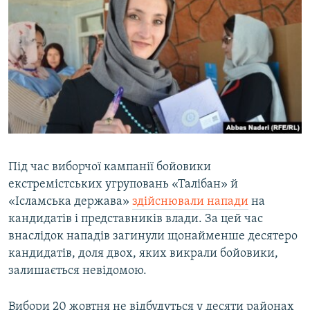
Під час виборчої кампанії бойовики
екстремістських угруповань «Талібан» й
«Ісламська держава»
здійснювали напади
на
кандидатів і представників влади. За цей час
внаслідок нападів загинули щонайменше десятеро
кандидатів, доля двох, яких викрали бойовики,
залишається невідомою.
Вибори 20 жовтня не відбудуться у десяти районах