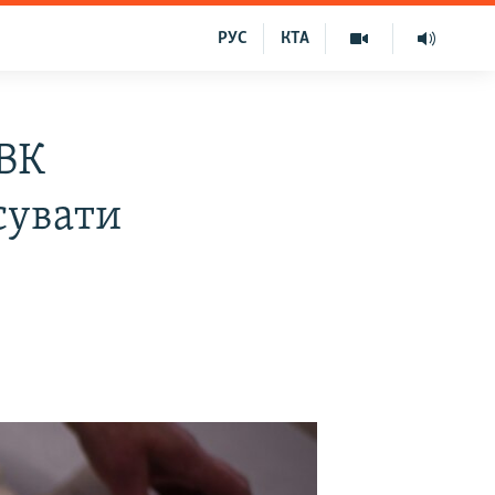
РУС
КТА
ЦВК
сувати