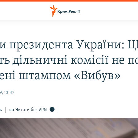
и президента України: 
ь дільничні комісії не п
ені штампом «Вибув»
, 13:37
ь
Читати без VPN