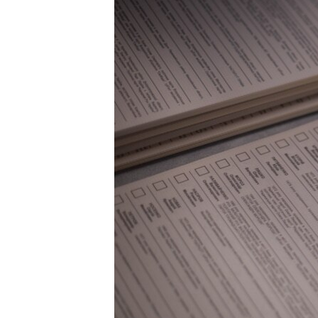
ВІДЕОУРОКИ «ELIFBE»
СВІДЧЕННЯ ОКУПАЦІЇ
УКРАЇНСЬКА ПРОБЛЕМА КРИМУ
ІНФОГРАФІКА