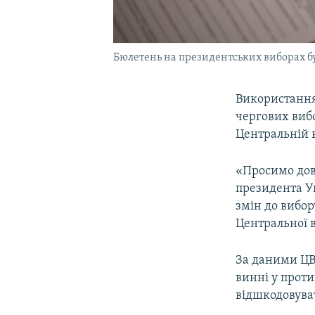
Бюлетень на президентських виборах б
Використання
чергових вибо
Центральній в
«Просимо дове
президента Ук
змін до вибо
Центральної в
За даними ЦВК
винні у прот
відшкодовува