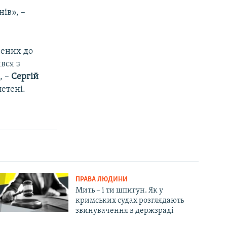
ів», –
чених до
вся з
, –
Сергій
летені.
ПРАВА ЛЮДИНИ
Мить – і ти шпигун. Як у
кримських судах розглядають
звинувачення в держзраді