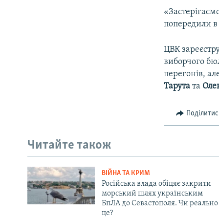
«Застерігаємо
попередили в
ЦВК зареєстр
виборчого бюл
перегонів, ал
Тарута
та
Оле
Поділитис
Читайте також
ВІЙНА ТА КРИМ
Російська влада обіцяє закрити
морський шлях українським
БпЛА до Севастополя. Чи реально
це?