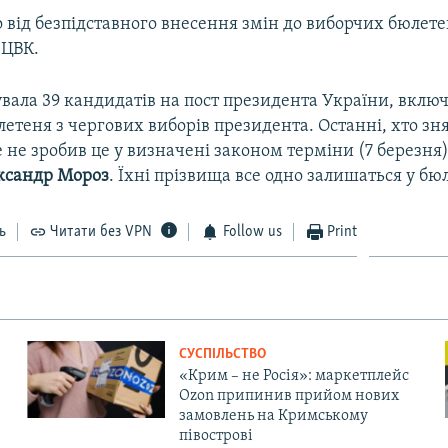
 від безпідставного внесення змін до виборчих бюлетен
 ЦВК.
увала 39 кандидатів на пост президента України, вклю
етеня з чергових виборів президента. Останні, хто зня
е не зробив це у визначені законом терміни (7 березня)
ксандр Мороз
. Їхні прізвища все одно залишаться у бю
ь
Читати без VPN
Follow us
Print
СУСПІЛЬСТВО
«Крим – не Росія»: маркетплейс
Ozon припинив прийом нових
замовлень на Кримському
півострові