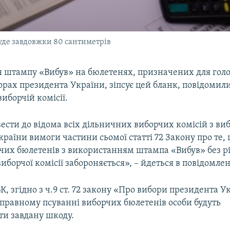
уде завдовжки 80 сантиметрів
 штампу «Вибув» на бюлетенях, призначених для гол
рах президента України, зіпсує цей бланк, повідомили
иборчій комісії.
сти до відома всіх дільничних виборчих комісій з виб
раїни вимоги частини сьомої статті 72 Закону про те,
рчих бюлетенів з використанням штампа «Вибув» без 
иборчої комісії забороняється», – йдеться в повідомлен
, згідно з ч.9 ст. 72 закону «Про вибори президента У
иправному псуванні виборчих бюлетенів особи будуть
ти завдану шкоду.