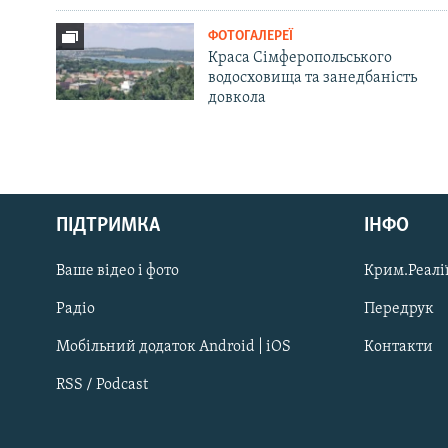
ФОТОГАЛЕРЕЇ
Краса Сімферопольського
водосховища та занедбаність
довкола
Русский
ПІДТРИМКА
ІНФО
Qırımtatar
Ваше відео і фото
Крим.Реалії
ДОЛУЧАЙСЯ!
Радіо
Передрук
Мобільний додаток Android | iOS
Контакти
RSS / Podcast
Усі сайти RFE/RL