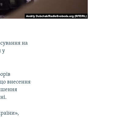
осування на
 у
орів
 що внесення
рішення
ні.
країни»,