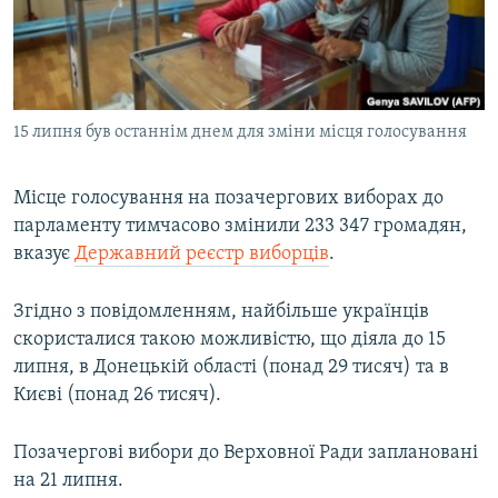
ВІДЕОУРОКИ «ELIFBE»
Русский
СВІДЧЕННЯ ОКУПАЦІЇ
Qırımtatar
УКРАЇНСЬКА ПРОБЛЕМА КРИМУ
15 липня був останнім днем для зміни місця голосування
ДОЛУЧАЙСЯ!
ІНФОГРАФІКА
Місце голосування на позачергових виборах до
парламенту тимчасово змінили 233 347 громадян,
Усі сайти RFE/RL
вказує
Державний реєстр виборців
.
Згідно з повідомленням, найбільше українців
скористалися такою можливістю, що діяла до 15
липня, в Донецькій області (понад 29 тисяч) та в
Києві (понад 26 тисяч).
Позачергові вибори до Верховної Ради заплановані
на 21 липня.