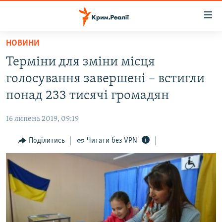
Доступність
посилання
Перейти
НОВИНИ
до
НОВИНИ
Терміни для зміни місця
основного
ВОДА.КРИМ
матеріалу
голосування завершені – встигли
ВІДЕО ТА ФОТО
Перейти
понад 233 тисячі громадян
до
ПОЛІТИКА
основної
16 липень 2019, 09:19
БЛОГИ
навігації
Перейти
Поділитись
Читати без VPN
ПОГЛЯД
до
ІНТЕРВ'Ю
пошуку
ВСЕ ЗА ДЕНЬ
СПЕЦПРОЕКТИ
ЯК ОБІЙТИ БЛОКУВАННЯ
ДЕПОРТАЦІЯ