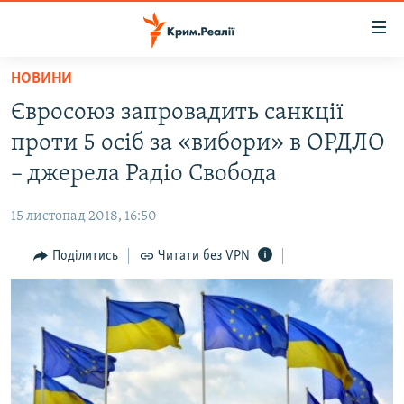
Доступність
посилання
Перейти
НОВИНИ
до
НОВИНИ
Євросоюз запровадить санкції
основного
ВОДА.КРИМ
матеріалу
проти 5 осіб за «вибори» в ОРДЛО
ВІДЕО ТА ФОТО
Перейти
– джерела Радіо Свобода
до
ПОЛІТИКА
основної
15 листопад 2018, 16:50
БЛОГИ
навігації
Перейти
Поділитись
Читати без VPN
ПОГЛЯД
до
ІНТЕРВ'Ю
пошуку
ВСЕ ЗА ДЕНЬ
СПЕЦПРОЕКТИ
ЯК ОБІЙТИ БЛОКУВАННЯ
ДЕПОРТАЦІЯ