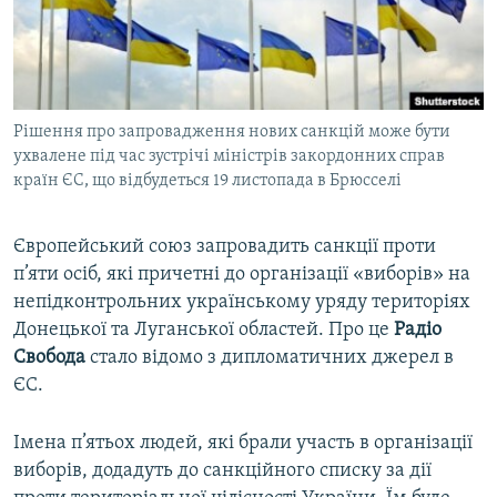
ВІДЕОУРОКИ «ELIFBE»
Русский
СВІДЧЕННЯ ОКУПАЦІЇ
Qırımtatar
УКРАЇНСЬКА ПРОБЛЕМА КРИМУ
Рішення про запровадження нових санкцій може бути
ДОЛУЧАЙСЯ!
ІНФОГРАФІКА
ухвалене під час зустрічі міністрів закордонних справ
країн ЄС, що відбудеться 19 листопада в Брюсселі
Усі сайти RFE/RL
Європейський союз запровадить санкції проти
п’яти осіб, які причетні до організації «виборів» на
непідконтрольних українському уряду територіях
Донецької та Луганської областей. Про це
Радіо
Свобода
стало відомо з дипломатичних джерел в
ЄС.
Імена п’ятьох людей, які брали участь в організації
виборів, додадуть до санкційного списку за дії