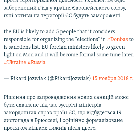
проти територіальної цілісності України. Їм буде
заборонений в’їзд у країни Європейського союзу,
їхні активи на території ЄС будуть заморожені.
the EU is likely to add 5 people that it considers
responsible for organizing the "elections" in
#Donbas
to
is sanctions list. EU foreign ministers likely to green
light on Mon and it will become formal some time later.
#Ukraine
#Russia
— Rikard Jozwiak (@RikardJozwiak)
15 ноября 2018 г.
Рішення про запровадження нових санкцій може
бути схвалене під час зустрічі міністрів
закордонних справ країн ЄС, що відбудеться 19
листопада в Брюсселі, і офіційно формалізоване
протягом кількох тижнів після цього.