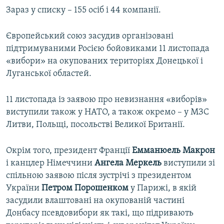
Зараз у списку – 155 осіб і 44 компанії.
Європейський союз засудив організовані
підтримуваними Росією бойовиками 11 листопада
«вибори» на окупованих територіях Донецької і
Луганської областей.
11 листопада із заявою про невизнання «виборів»
виступили також у НАТО, а також окремо – у МЗС
Литви, Польщі, посольстві Великої Британії.
Окрім того, президент Франції
Емманюель Макрон
і канцлер Німеччини
Ангела Меркель
виступили зі
спільною заявою після зустрічі з президентом
України
Петром Порошенком
у Парижі, в якій
засудили влаштовані на окупованій частині
Донбасу псевдовибори як такі, що підривають