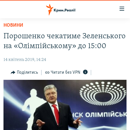
Доступність
посилання
Перейти
НОВИНИ
до
НОВИНИ
Порошенко чекатиме Зеленського
основного
ВОДА.КРИМ
матеріалу
на «Олімпійському» до 15:00
ВІДЕО ТА ФОТО
Перейти
до
14 квітень 2019, 14:24
ПОЛІТИКА
основної
БЛОГИ
Поділитись
Читати без VPN
навігації
Перейти
ПОГЛЯД
до
ІНТЕРВ'Ю
пошуку
ВСЕ ЗА ДЕНЬ
СПЕЦПРОЕКТИ
ЯК ОБІЙТИ БЛОКУВАННЯ
ДЕПОРТАЦІЯ