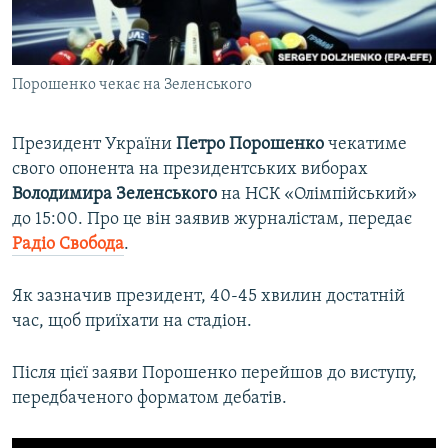
ВІДЕОУРОКИ «ELIFBE»
Русский
СВІДЧЕННЯ ОКУПАЦІЇ
Qırımtatar
Порошенко чекає на Зеленського
УКРАЇНСЬКА ПРОБЛЕМА КРИМУ
ДОЛУЧАЙСЯ!
ІНФОГРАФІКА
Президент України
Петро Порошенко
чекатиме
свого опонента на президентських виборах
Володимира Зеленського
на НСК «Олімпійський»
Усі сайти RFE/RL
до 15:00. Про це він заявив журналістам, передає
Радіо Свобода
.
Як зазначив президент, 40-45 хвилин достатній
час, щоб приїхати на стадіон.
Після цієї заяви Порошенко перейшов до виступу,
передбаченого форматом дебатів.