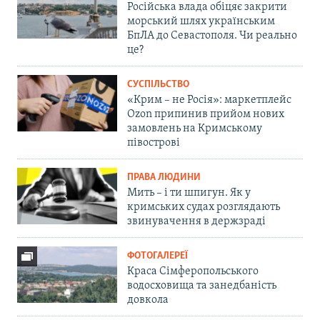
Російська влада обіцяє закрити
морський шлях українським
БпЛА до Севастополя. Чи реально
це?
СУСПІЛЬСТВО
«Крим – не Росія»: маркетплейс
Ozon припинив прийом нових
замовлень на Кримському
півострові
ПРАВА ЛЮДИНИ
Мить – і ти шпигун. Як у
кримських судах розглядають
звинувачення в держзраді
ФОТОГАЛЕРЕЇ
Краса Сімферопольського
водосховища та занедбаність
довкола