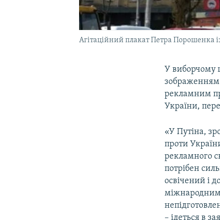
Агітаційний плакат Петра Порошенка із
У виборчому 
зображенням 
рекламним пр
України, пер
«У Путіна, зр
проти України
рекламного с
потрібен сил
освічений і 
міжнародним 
непідготовле
– ідеться в з