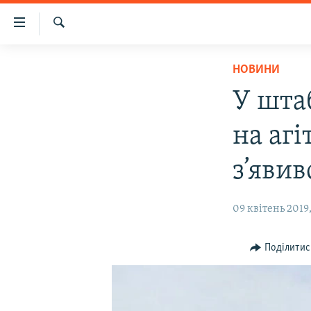
Доступність
посилання
Шукати
Перейти
НОВИНИ
НОВИНИ
до
ВОДА.КРИМ
основного
У шта
матеріалу
ВІДЕО ТА ФОТО
Перейти
на аг
ПОЛІТИКА
до
основної
БЛОГИ
з’явив
навігації
ПОГЛЯД
Перейти
09 квітень 2019,
до
ІНТЕРВ'Ю
пошуку
ВСЕ ЗА ДЕНЬ
Поділитис
СПЕЦПРОЕКТИ
ЯК ОБІЙТИ БЛОКУВАННЯ
ДЕПОРТАЦІЯ