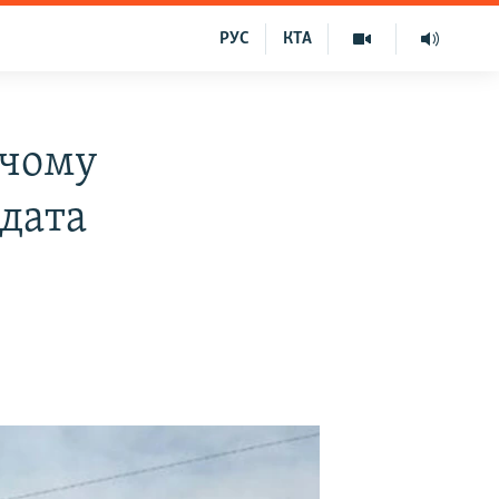
РУС
КТА
 чому
идата