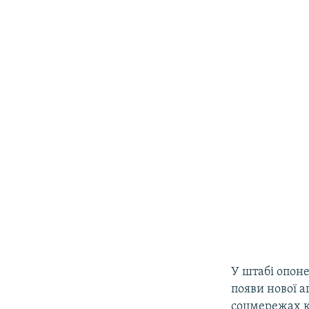
У штабі опо
появи нової а
соцмережах к