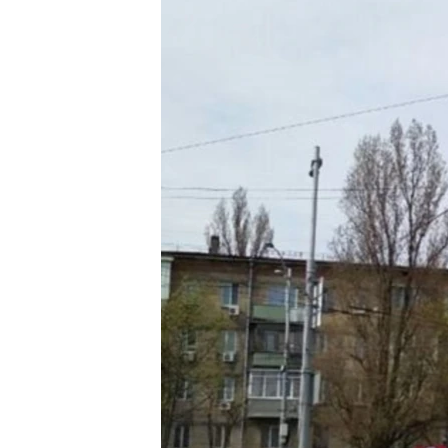
ВІДЕОУРОКИ «ELIFBE»
СВІДЧЕННЯ ОКУПАЦІЇ
УКРАЇНСЬКА ПРОБЛЕМА КРИМУ
ІНФОГРАФІКА