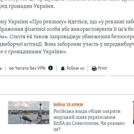
ред громадян України.
кону України «Про рекламу» йдеться, що «у рекламі за
раження фізичної особи або використовувати її ім’я бе
оби». Стаття 64 також запроваджує обмеження безпосе
виборчої агітації. Вона забороняє участь у передвиборчі
не є громадянами України».
ь
Читати без VPN
Follow us
Print
ВІЙНА ТА КРИМ
Російська влада обіцяє закрити
морський шлях українським
БпЛА до Севастополя. Чи реально
це?