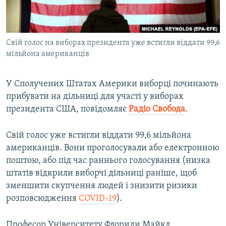
ВІДЕОУРОКИ «ELIFBE»
Русский
СВІДЧЕННЯ ОКУПАЦІЇ
Qırımtatar
Свій голос на виборах президента уже встигли віддати 99,6
УКРАЇНСЬКА ПРОБЛЕМА КРИМУ
мільйона американців
ДОЛУЧАЙСЯ!
ІНФОГРАФІКА
У Сполучених Штатах Америки виборці починають
прибувати на дільниці для участі у виборах
президента США, повідомляє
Радіо Свобода
.
Усі сайти RFE/RL
Свій голос уже встигли віддати 99,6 мільйона
американців. Вони проголосували або електронною
поштою, або під час раннього голосування (низка
штатів відкрили виборчі дільниці раніше, щоб
зменшити скупчення людей і знизити ризики
розповсюдження
COVID-19
).
Професор Університету Флориди Майкл