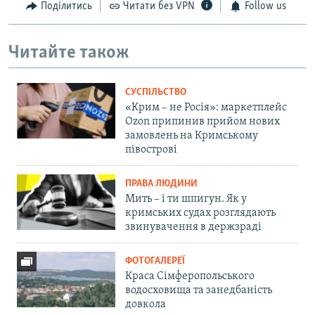
Поділитись
Читати без VPN
Follow us
Читайте також
СУСПІЛЬСТВО
«Крим – не Росія»: маркетплейс
Ozon припинив прийом нових
замовлень на Кримському
півострові
ПРАВА ЛЮДИНИ
Мить – і ти шпигун. Як у
кримських судах розглядають
звинувачення в держзраді
ФОТОГАЛЕРЕЇ
Краса Сімферопольського
водосховища та занедбаність
довкола