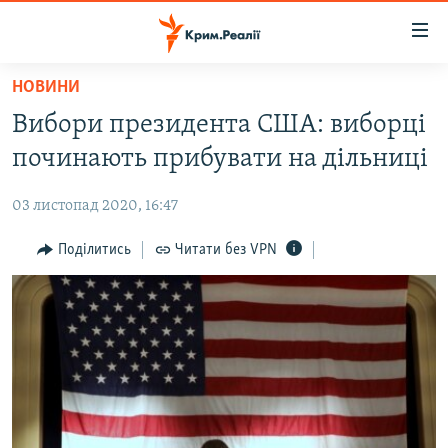
Доступність
посилання
Перейти
НОВИНИ
до
НОВИНИ
Вибори президента США: виборці
основного
ВОДА.КРИМ
матеріалу
починають прибувати на дільниці
ВІДЕО ТА ФОТО
Перейти
до
03 листопад 2020, 16:47
ПОЛІТИКА
основної
БЛОГИ
Поділитись
Читати без VPN
навігації
Перейти
ПОГЛЯД
до
ІНТЕРВ'Ю
пошуку
ВСЕ ЗА ДЕНЬ
СПЕЦПРОЕКТИ
ЯК ОБІЙТИ БЛОКУВАННЯ
ДЕПОРТАЦІЯ