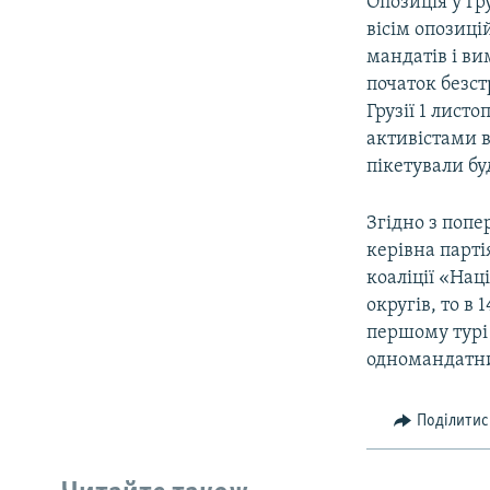
Опозиція у Гр
вісім опозиці
мандатів і в
початок безс
Грузії 1 лист
активістами 
пікетували бу
Згідно з поп
керівна парті
коаліції «Нац
округів, то в
першому турі
одномандатних
Поділитис