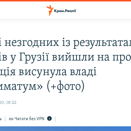
і незгодних із результат
в у Грузії вийшли на про
ція висунула владі
иматум» (+фото)
0, 18:22
ь
Читати без VPN