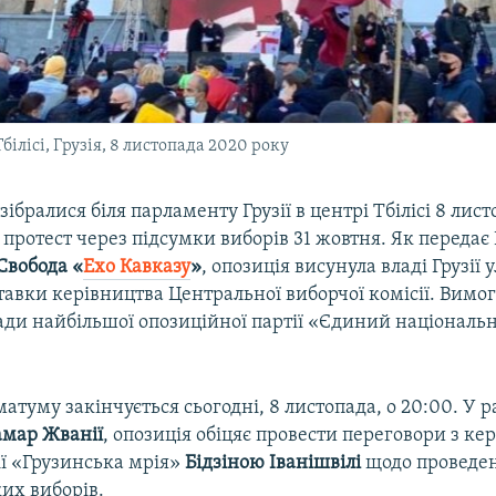
ілісі, Грузія, 8 листопада 2020 року
зібралися біля парламенту Грузії в центрі Тбілісі 8 лист
ротест через підсумки виборів 31 жовтня. Як передає
Свобода «
Ехо Кавказу
»
, опозиція висунула владі Грузії 
авки керівництва Центральної виборчої комісії. Вимог
ради найбільшої опозиційної партії «Єдиний національ
атуму закінчується сьогодні, 8 листопада, о 20:00. У р
амар Жванії
, опозиція обіцяє провести переговори з к
ії «Грузинська мрія»
Бідзіною Іванішвілі
щодо проведе
их виборів.