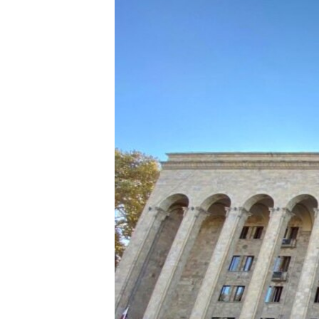
ВІДЕОУРОКИ «ELIFBE»
СВІДЧЕННЯ ОКУПАЦІЇ
УКРАЇНСЬКА ПРОБЛЕМА КРИМУ
ІНФОГРАФІКА