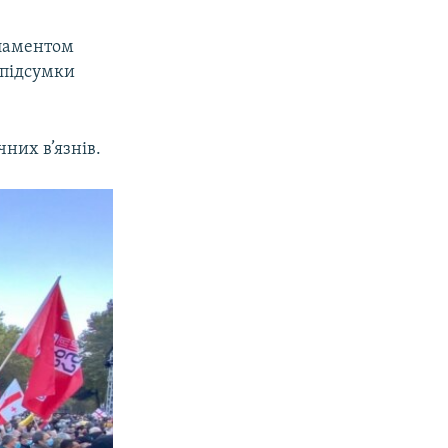
рламентом
 підсумки
них в’язнів.