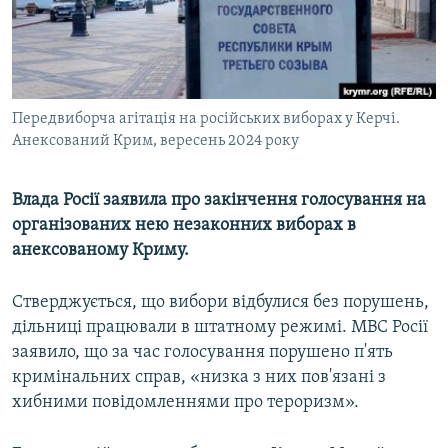
ВІДЕОУРОКИ «ELIFBE»
Русский
СВІДЧЕННЯ ОКУПАЦІЇ
Qırımtatar
УКРАЇНСЬКА ПРОБЛЕМА КРИМУ
Передвиборча агітація на російських виборах у Керчі.
ДОЛУЧАЙСЯ!
ІНФОГРАФІКА
Анексований Крим, вересень 2024 року
Влада Росії заявила про закінчення голосування на
Усі сайти RFE/RL
організованих нею незаконних виборах в
анексованому Криму.
Стверджується, що вибори відбулися без порушень,
дільниці працювали в штатному режимі. МВС Росії
заявило, що за час голосування порушено п'ять
кримінальних справ, «низка з них пов'язані з
хибними повідомленнями про тероризм».