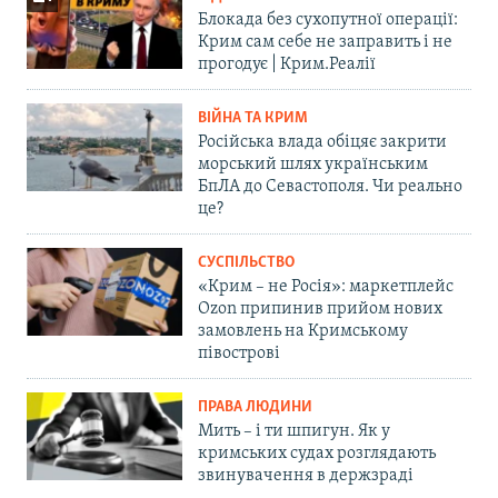
Блокада без сухопутної операції:
Крим сам себе не заправить і не
прогодує | Крим.Реалії
ВІЙНА ТА КРИМ
Російська влада обіцяє закрити
морський шлях українським
БпЛА до Севастополя. Чи реально
це?
СУСПІЛЬСТВО
«Крим – не Росія»: маркетплейс
Ozon припинив прийом нових
замовлень на Кримському
півострові
ПРАВА ЛЮДИНИ
Мить – і ти шпигун. Як у
кримських судах розглядають
звинувачення в держзраді