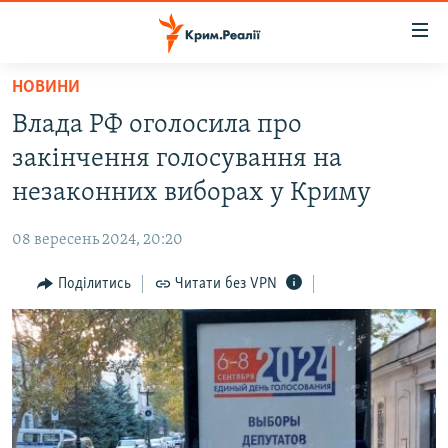
Доступність
посилання
Перейти
НОВИНИ
до
НОВИНИ
Влада РФ оголосила про
основного
ВОДА.КРИМ
матеріалу
закінчення голосування на
ВІДЕО ТА ФОТО
Перейти
незаконних виборах у Криму
до
ПОЛІТИКА
основної
08 вересень 2024, 20:20
БЛОГИ
навігації
Перейти
Поділитись
Читати без VPN
ПОГЛЯД
до
ІНТЕРВ'Ю
пошуку
ВСЕ ЗА ДЕНЬ
СПЕЦПРОЕКТИ
ЯК ОБІЙТИ БЛОКУВАННЯ
ДЕПОРТАЦІЯ