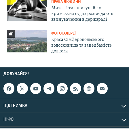
ПРАВА ЛЮДИНИ
Мить – і ти шпигун. Як у
кримських судах розглядають
звинувачення в держзраді
ФОТОГАЛЕРЕЇ
Краса Сімферопольського
водосховища та занедбаність
довкола
ДОЛУЧАЙСЯ!
ПІДТРИМКА
ІНФО