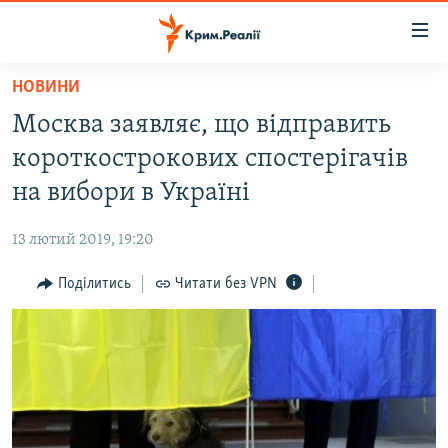
Доступність
посилання
Перейти
НОВИНИ
до
НОВИНИ
Москва заявляє, що відправить
основного
ВОДА.КРИМ
матеріалу
короткострокових спостерігачів
ВІДЕО ТА ФОТО
Перейти
на вибори в Україні
до
ПОЛІТИКА
основної
13 лютий 2019, 19:20
БЛОГИ
навігації
Перейти
Поділитись
Читати без VPN
ПОГЛЯД
до
ІНТЕРВ'Ю
пошуку
ВСЕ ЗА ДЕНЬ
СПЕЦПРОЕКТИ
ЯК ОБІЙТИ БЛОКУВАННЯ
ДЕПОРТАЦІЯ