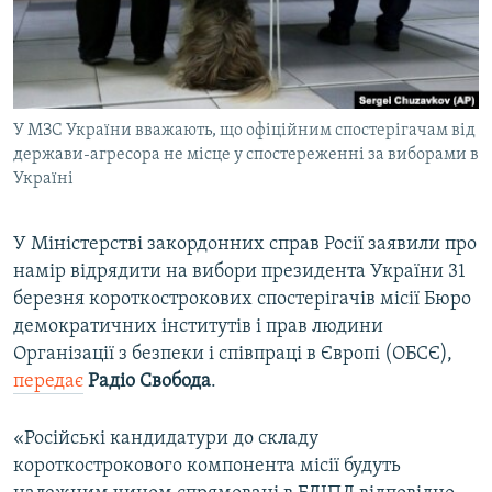
ВІДЕОУРОКИ «ELIFBE»
Русский
СВІДЧЕННЯ ОКУПАЦІЇ
Qırımtatar
УКРАЇНСЬКА ПРОБЛЕМА КРИМУ
У МЗС України вважають, що офіційним спостерігачам від
ДОЛУЧАЙСЯ!
ІНФОГРАФІКА
держави-агресора не місце у спостереженні за виборами в
Україні
Усі сайти RFE/RL
У Міністерстві закордонних справ Росії заявили про
намір відрядити на вибори президента України 31
березня короткострокових спостерігачів місії Бюро
демократичних інститутів і прав людини
Організації з безпеки і співпраці в Європі (ОБСЄ),
передає
Радіо Свобода
.
«Російські кандидатури до складу
короткострокового компонента місії будуть