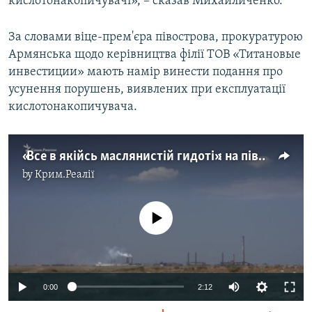
кислотонакопичувачі», – сказав Михайличенко.
За словами віце-прем'єра півострова, прокуратурою
Армянська щодо керівництва філії ТОВ «Титановые
инвестиции» мають намір винести подання про
усунення порушень, виявлених при експлуатації
кислотонакопичувача.
«Все в якійсь маслянистій гидоті»: на півночі Криму страждають від викиду невідомої речовини (відео)
by
Крим.Реалії
No media source currently available
0:00
2:12