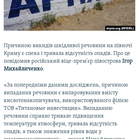
ВІДЕОУРОКИ «ELIFBE»
Русский
СВІДЧЕННЯ ОКУПАЦІЇ
Qırımtatar
УКРАЇНСЬКА ПРОБЛЕМА КРИМУ
ДОЛУЧАЙСЯ!
ІНФОГРАФІКА
Причиною викидів шкідливої речовини на півночі
Криму є спека і тривала відсутність опадів. Про це
повідомив російський віце-прем'єр півострова
Ігор
Усі сайти RFE/RL
Михайличенко
.
«За попередніми даними досліджень, причиною
випадання речовини є випаровування вмісту
кислотонакопичувача, використовуваного філією
ТОВ «Титановые инвестиции». Випаданню
речовини сприяло тривале підвищення
температури атмосфери, тривала відсутність
опадів, а також зниження рівня води у