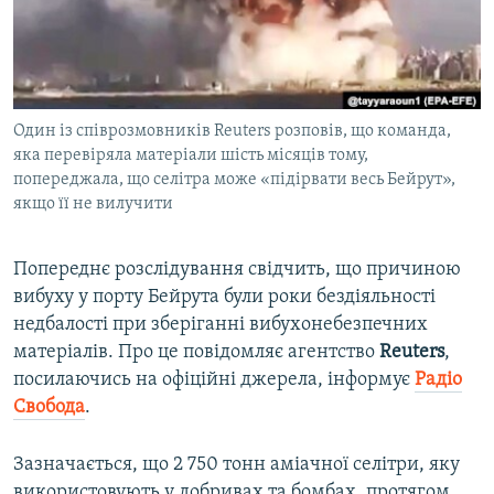
ВІДЕОУРОКИ «ELIFBE»
Русский
СВІДЧЕННЯ ОКУПАЦІЇ
Qırımtatar
УКРАЇНСЬКА ПРОБЛЕМА КРИМУ
Один із співрозмовників Reuters розповів, що команда,
ДОЛУЧАЙСЯ!
ІНФОГРАФІКА
яка перевіряла матеріали шість місяців тому,
попереджала, що селітра може «підірвати весь Бейрут»,
якщо її не вилучити
Усі сайти RFE/RL
Попереднє розслідування свідчить, що причиною
вибуху у порту Бейрута були роки бездіяльності
недбалості при зберіганні вибухонебезпечних
матеріалів. Про це повідомляє агентство
Reuters
,
посилаючись на офіційні джерела, інформує
Радіо
Свобода
.
Зазначається, що 2 750 тонн аміачної селітри, яку
використовують у добривах та бомбах, протягом