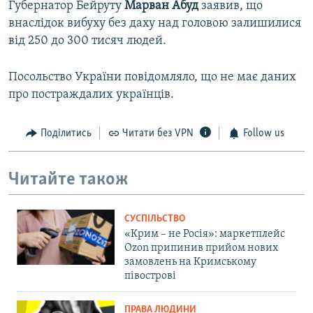
d
Губернатор Бейруту
Марван Абуд
заявив, що
e
внаслідок вибуху без даху над головою залишилися
від 250 до 300 тисяч людей.
Посольство України повідомляло, що не має даних
про постраждалих українців.
Поділитись
Читати без VPN
Follow us
Читайте також
СУСПІЛЬСТВО
«Крим – не Росія»: маркетплейс
Ozon припинив прийом нових
замовлень на Кримському
півострові
ПРАВА ЛЮДИНИ