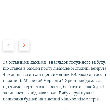
P
N
r
e
e
x
v
t
За останніми даними, внаслідок потужного вибуху,
i
s
що стався в районі порту ліванської столиці Бейрута
o
l
4 серпня, загинули щонайменше 100 людей, тисячі
u
i
поранені. Місцевий Червоний Хрест повідомляє,
s
d
що число жертв може зрости, бо багато людей досі
s
e
залишаються під завалами. Вибух зруйнував і
l
пошкодив будівлі на відстані кількох кілометрів.
i