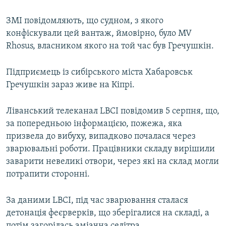
ЗМІ повідомляють, що судном, з якого
конфіскували цей вантаж, ймовірно, було MV
Rhosus, власником якого на той час був Гречушкін.
Підприємець із сибірського міста Хабаровськ
Гречушкін зараз живе на Кіпрі.
Ліванський телеканал LBCI повідомив 5 серпня, що,
за попередньою інформацією, пожежа, яка
призвела до вибуху, випадково почалася через
зварювальні роботи. Працівники складу вирішили
заварити невеликі отвори, через які на склад могли
потрапити сторонні.
За даними LBCI, під час зварювання сталася
детонація феєрверків, що зберігалися на складі, а
потім загорілась аміачна селітра.