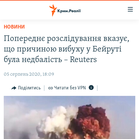
Доступність
посилання
Перейти
НОВИНИ
до
НОВИНИ
Попереднє розслідування вказує,
основного
ВОДА.КРИМ
матеріалу
що причиною вибуху у Бейруті
ВІДЕО ТА ФОТО
Перейти
була недбалість – Reuters
до
ПОЛІТИКА
основної
05 серпень 2020, 18:09
БЛОГИ
навігації
Перейти
Поділитись
Читати без VPN
ПОГЛЯД
до
ІНТЕРВ'Ю
пошуку
ВСЕ ЗА ДЕНЬ
СПЕЦПРОЕКТИ
ЯК ОБІЙТИ БЛОКУВАННЯ
ДЕПОРТАЦІЯ