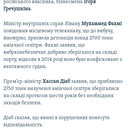
російського власника, бізнесмена
Ігоря
Гречушкіна
.
Міністр внутрішніх справ Лівану
Мухаммед Фахмі
повідомив місцевому телеканалу, що до вибуху,
ймовірно, призвела детонація понад 2700 тонн
аміачної селітри. Фахмі заявив, що
вибухонебезпечне добриво зберігалося на складі
порту, відколи в 2014 році воно було конфісковане з
вантажного судна.
Прем’єр-міністр
Хассан Діаб
заявив, що приблизно
2750 тонн вилученої аміачної селітри зберігалися
на складі протягом шести років без необхідних
заходів безпеки.
Діаб сказав, що винні в порушеннях понесуть
відповідальність.