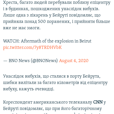
Хреста, багато людей перебували поблизу епіцентру
і в будинках, пошкоджених унаслідок вибухів.
Лише одна з лікарень у Бейруті повідомляє, що
прийняла понад 500 поранених, і прийняти більше
вже не має змоги.
WATCH: Aftermath of the explosion in Beirut
pic.twitter.com/7y8TRDHVbK
— BNO News (@BNONews)
August 4, 2020
Унаслідок вибухів, що сталися в порту Бейрута,
шибки вилітали за багато кілометрів від епіцентру
вибуху, кажуть очевидці.
Кореспондент американського телеканалу
CNN
у
Бейруті повідомляє, що при його багаторічному