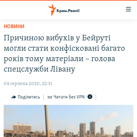
Доступність
посилання
Перейти
НОВИНИ
до
НОВИНИ
Причиною вибухів у Бейруті
основного
ВОДА.КРИМ
матеріалу
могли стати конфісковані багато
ВІДЕО ТА ФОТО
Перейти
років тому матеріали – голова
до
ПОЛІТИКА
спецслужби Лівану
основної
БЛОГИ
навігації
04 серпень 2020, 22:31
Перейти
ПОГЛЯД
до
Поділитись
Читати без VPN
ІНТЕРВ'Ю
пошуку
ВСЕ ЗА ДЕНЬ
СПЕЦПРОЕКТИ
ЯК ОБІЙТИ БЛОКУВАННЯ
ДЕПОРТАЦІЯ