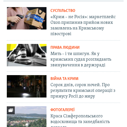
СУСПІЛЬСТВО
«Крим – не Росія»: маркетплейс
Ozon припинив прийом нових
замовлень на Кримському
півострові
ПРАВА ЛЮДИНИ
Мить – і ти шпигун. Як у
кримських судах розглядають
звинувачення в держзраді
ВІЙНА ТА КРИМ
Сорок днів, сорок ночей. Про
результати кримської операції з
примусу Росії до миру
ФОТОГАЛЕРЕЇ
Краса Сімферопольського
водосховища та занедбаність