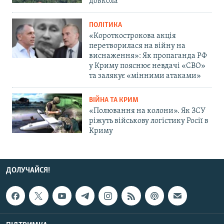
довкола
ПОЛІТИКА
«Короткострокова акція
перетворилася на війну на
виснаження»: Як пропаганда РФ
у Криму пояснює невдачі «СВО»
та залякує «мінними атаками»
ВІЙНА ТА КРИМ
«Полювання на колони». Як ЗСУ
ріжуть військову логістику Росії в
Криму
ДОЛУЧАЙСЯ!