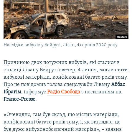
ВІДЕОУРОКИ «ELIFBE»
Русский
СВІДЧЕННЯ ОКУПАЦІЇ
Qırımtatar
УКРАЇНСЬКА ПРОБЛЕМА КРИМУ
ДОЛУЧАЙСЯ!
ІНФОГРАФІКА
Наслідки вибухів у Бейруті, Ліван, 4 серпня 2020 року
Причиною двох потужних вибухів, які сталися в
Усі сайти RFE/RL
столиці Лівану Бейруті ввечері 4 липня, могли стати
вибухові матеріали, конфісковані багато років тому.
Про це повідомив голова спецслужби Лівану
Аббас
Ібрагім
, інформує
Радіо Свобода
з посиланням на
France-Presse​
.
«Очевидно, там був склад, що містив матеріали,
конфісковані багато років тому, і, як виглядає, це
був дуже вибухонебезпечний матеріал», – заявив