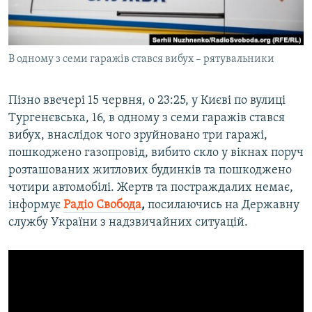
ВІДЕОУРОКИ «ELIFBE»
Русский
СВІДЧЕННЯ ОКУПАЦІЇ
Qırımtatar
В одному з семи гаражів стався вибух – рятувальники
УКРАЇНСЬКА ПРОБЛЕМА КРИМУ
ДОЛУЧАЙСЯ!
ІНФОГРАФІКА
Пізно ввечері 15 червня, о 23:25, у Києві по вулиці
Тургенєвська, 16, в одному з семи гаражів стався
вибух, внаслідок чого зруйновано три гаражі,
Усі сайти RFE/RL
пошкоджено газопровід, вибито скло у вікнах поруч
розташованих житлових будинків та пошкоджено
чотири автомобілі. Жертв та постраждалих немає,
інформує
Радіо Свобода
,
посилаючись на Державну
службу України з надзвичайних ситуацій.