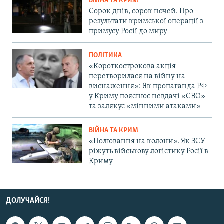
ВІЙНА ТА КРИМ
Сорок днів, сорок ночей. Про
результати кримської операції з
примусу Росії до миру
ПОЛІТИКА
«Короткострокова акція
перетворилася на війну на
виснаження»: Як пропаганда РФ
у Криму пояснює невдачі «СВО»
та залякує «мінними атаками»
ВІЙНА ТА КРИМ
«Полювання на колони». Як ЗСУ
ріжуть військову логістику Росії в
Криму
ДОЛУЧАЙСЯ!