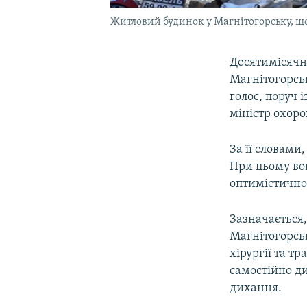
Житловий будинок у Магнітогорську, що 
Десятимісячн
Магнітогорськ
голос, поруч 
міністр охоро
За її словами
При цьому во
оптимістично,
Зазначається,
Магнітогорськ
хірургії та т
самостійно ди
дихання.