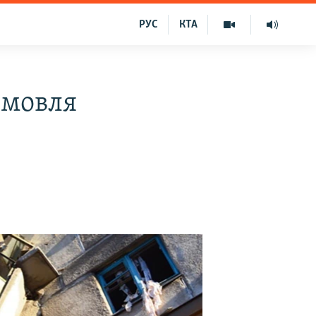
РУС
КТА
емовля