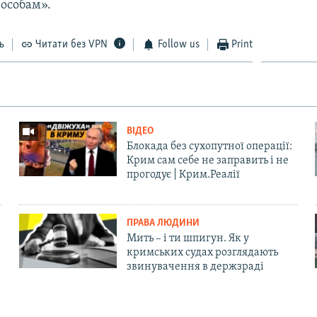
 особам».
ь
Читати без VPN
Follow us
Print
ВІДЕО
Блокада без сухопутної операції:
Крим сам себе не заправить і не
прогодує | Крим.Реалії
ПРАВА ЛЮДИНИ
Мить – і ти шпигун. Як у
кримських судах розглядають
звинувачення в держзраді