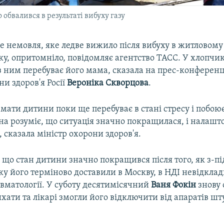
обвалився в результаті вибуху газу
е немовля, яке ледве вижило після вибуху в житловому
у, опритомніло, повідомляє агентство ТАСС. У хлопчик
із ним перебуває його мама, сказала на прес-конференц
ни здоров'я Росії
Вероніка
Скворцова
.
, мати дитини поки ще перебуває в стані стресу і побоює
на розуміє, що ситуація значно покращилася, і налашт
 сказала міністр охорони здоров'я.
 що стан дитини значно покращився після того, як з-під
у його терміново доставили в Москву, в НДІ невідклад
равматології. У суботу десятимісячний
Ваня Фокін
знову 
хати та лікарі змогли його відключити від апаратів ш