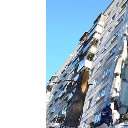
ВІДЕОУРОКИ «ELIFBE»
СВІДЧЕННЯ ОКУПАЦІЇ
УКРАЇНСЬКА ПРОБЛЕМА КРИМУ
ІНФОГРАФІКА