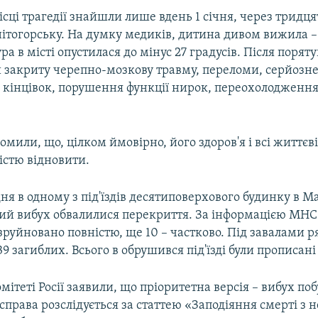
сці трагедії знайшли лише вдень 1 січня, через тридця
ітогорську. На думку медиків, дитина дивом вижила –
ра в місті опустилася до мінус 27 градусів. Після порят
и закриту черепно-мозкову травму, переломи, серйозн
кінцівок, порушення функції нирок, переохолодження
мили, що, цілком ймовірно, його здоров'я і всі життєві
істю відновити.
дня в одному з під'їздів десятиповерхового будинку в М
ий вибух обвалилися перекриття. За інформацією МНС Р
зруйновано повністю, ще 10 – частково. Під завалами 
9 загиблих. Всього в обрушився під'їзді були прописані 
мітеті Росії заявили, що пріоритетна версія – вибух поб
права розслідується за статтею «Заподіяння смерті з 