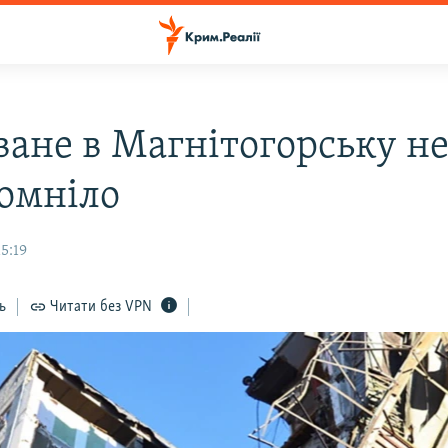
ване в Магнітогорську н
омніло
15:19
ь
Читати без VPN