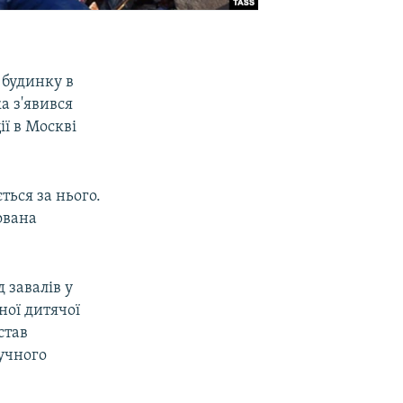
 будинку в
а з'явився
ії в Москві
ться за нього.
ована
 завалів у
ної дитячої
став
тучного