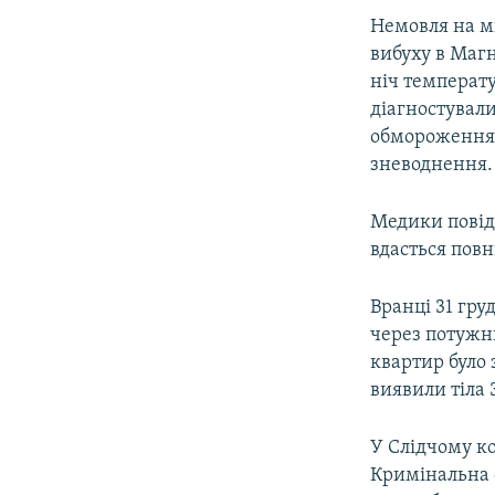
Немовля на мі
вибуху в Магн
ніч температу
діагностувал
обмороження 
зневоднення.
Медики повідо
вдасться повн
Вранці 31 гру
через потужн
квартир було 
виявили тіла 3
У Слідчому ко
Кримінальна с