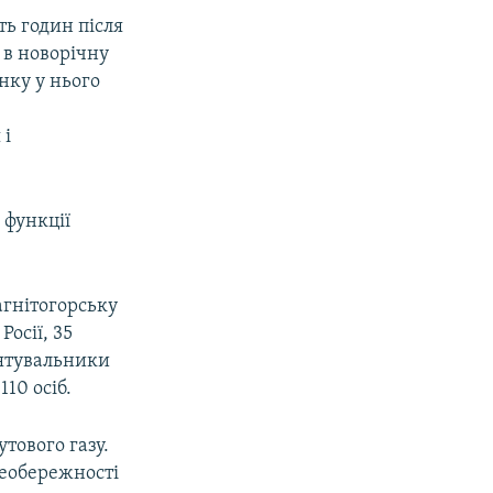
ть годин після
 в новорічну
унку у нього
е
 і
 функції
агнітогорську
осії, 35
рятувальники
110 осіб.
утового газу.
необережності