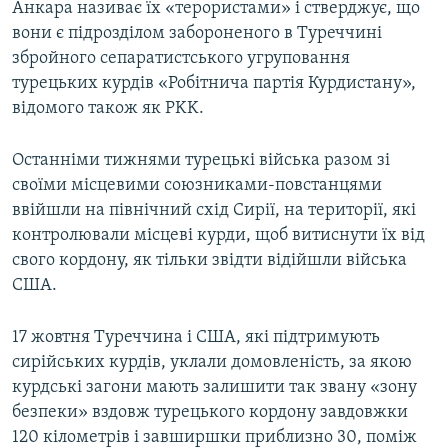
Анкара називає їх «терористами» і стверджує, що
вони є підрозділом забороненого в Туреччині
збройного сепаратистського угруповання
турецьких курдів «Робітнича партія Курдистану»,
відомого також як PKK.
Останніми тижнями турецькі війська разом зі
своїми місцевими союзниками-повстанцями
ввійшли на північний схід Сирії, на території, які
контролювали місцеві курди, щоб витиснути їх від
свого кордону, як тільки звідти відійшли війська
США.
17 жовтня Туреччина і США, які підтримують
сирійських курдів, уклали домовленість, за якою
курдські загони мають залишити так звану «зону
безпеки» вздовж турецького кордону завдовжки
120 кілометрів і завширшки приблизно 30, поміж