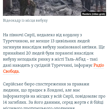
ВІДЕОУРОКИ «ELIFBE»
Русский
СВІДЧЕННЯ ОКУПАЦІЇ
Qırımtatar
Відеокадр із місця вибуху
УКРАЇНСЬКА ПРОБЛЕМА КРИМУ
ДОЛУЧАЙСЯ!
ІНФОГРАФІКА
На півночі Сирії, недалеко від кордону з
Туреччиною, не менше 13 цивільних людей
загинули внаслідок вибуху замінованої автівки. Ще
Усі сайти RFE/RL
принаймні 20 людей були поранені внаслідок
вибуху неподалік ринку в місті Таль-Аб’яд – такі
дані наводять у сусідній Туреччині, інформує
Радіо
Свобода
.
Сирійське бюро спостереження за правами
людини, що працює в Лондоні, але має
інформаторів на місцях у всій Сирії, повідомляє про
14 загиблих. За його даними, серед жертв є й бійці
місцевого протурецького ополчення.