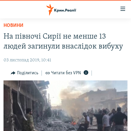
Доступність
посилання
Перейти
НОВИНИ
до
НОВИНИ
На півночі Сирії не менше 13
основного
ВОДА.КРИМ
матеріалу
людей загинули внаслідок вибуху
ВІДЕО ТА ФОТО
Перейти
до
03 листопад 2019, 10:41
ПОЛІТИКА
основної
БЛОГИ
Поділитись
Читати без VPN
навігації
Перейти
ПОГЛЯД
до
ІНТЕРВ'Ю
пошуку
ВСЕ ЗА ДЕНЬ
СПЕЦПРОЕКТИ
ЯК ОБІЙТИ БЛОКУВАННЯ
ДЕПОРТАЦІЯ