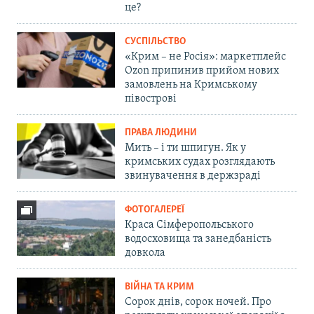
це?
СУСПІЛЬСТВО
«Крим – не Росія»: маркетплейс
Ozon припинив прийом нових
замовлень на Кримському
півострові
ПРАВА ЛЮДИНИ
Мить – і ти шпигун. Як у
кримських судах розглядають
звинувачення в держзраді
ФОТОГАЛЕРЕЇ
Краса Сімферопольського
водосховища та занедбаність
довкола
ВІЙНА ТА КРИМ
Сорок днів, сорок ночей. Про