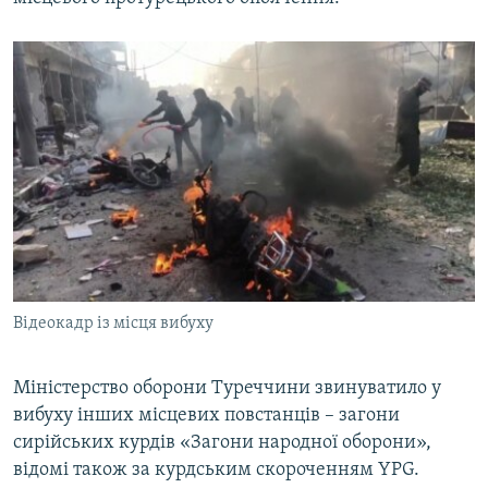
Відеокадр із місця вибуху
Міністерство оборони Туреччини звинуватило у
вибуху інших місцевих повстанців – загони
сирійських курдів «Загони народної оборони»,
відомі також за курдським скороченням YPG.