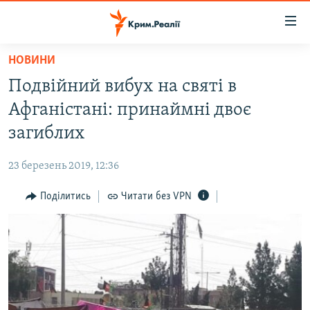
Доступність
посилання
Перейти
НОВИНИ
до
НОВИНИ
Подвійний вибух на святі в
основного
ВОДА.КРИМ
матеріалу
Афганістані: принаймні двоє
ВІДЕО ТА ФОТО
Перейти
загиблих
до
ПОЛІТИКА
основної
23 березень 2019, 12:36
БЛОГИ
навігації
Перейти
Поділитись
Читати без VPN
ПОГЛЯД
до
ІНТЕРВ'Ю
пошуку
ВСЕ ЗА ДЕНЬ
СПЕЦПРОЕКТИ
ЯК ОБІЙТИ БЛОКУВАННЯ
ДЕПОРТАЦІЯ