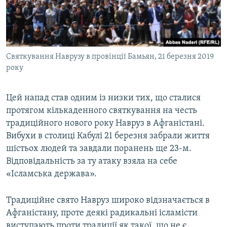
Святкування Наврузу в провінції Бамьян, 21 березня 2019
року
Цей напад став одним із низки тих, що сталися
протягом кількаденного святкування на честь
традиційного нового року Навруз в Афганістані.
Вибухи в столиці Кабулі 21 березня забрали життя
шістьох людей та завдали поранень ще 23-м.
Відповідальність за ту атаку взяла на себе
«Ісламська держава».
Традиційне свято Навруз широко відзначається в
Афганістану, проте деякі радикальні ісламісти
виступають проти традиції як такої, що не є