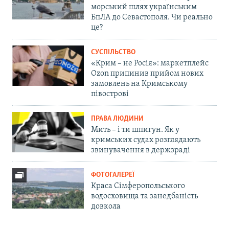
морський шлях українським
БпЛА до Севастополя. Чи реально
це?
СУСПІЛЬСТВО
«Крим – не Росія»: маркетплейс
Ozon припинив прийом нових
замовлень на Кримському
півострові
ПРАВА ЛЮДИНИ
Мить – і ти шпигун. Як у
кримських судах розглядають
звинувачення в держзраді
ФОТОГАЛЕРЕЇ
Краса Сімферопольського
водосховища та занедбаність
довкола