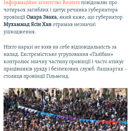
Інформаційне агентство Reuters
повідомляє про
чотирьох загиблих і цитує речника губернатора
провінції
Омара
Звака
, який каже, що губернатор
Мухаммад Ясін Хан
отримав незначні
ушкодження.
Ніхто наразі не взяв на себе відповідальність за
напад. Екстремістське угруповання «Талібан»
контролює значну частину провінції і часто атакує
працівників уряду і безпекових служб. Лашкаргах –
столиця провінції Гільменд.