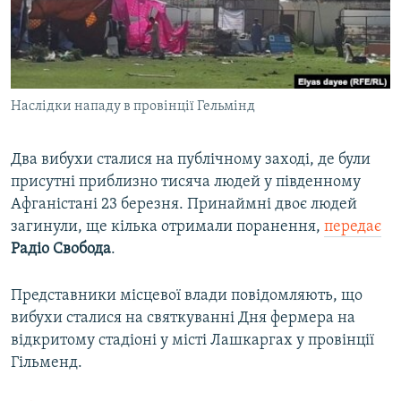
ВІДЕОУРОКИ «ELIFBE»
Русский
СВІДЧЕННЯ ОКУПАЦІЇ
Qırımtatar
УКРАЇНСЬКА ПРОБЛЕМА КРИМУ
Наслідки нападу в провінції Гельмінд
ДОЛУЧАЙСЯ!
ІНФОГРАФІКА
Два вибухи сталися на публічному заході, де були
присутні приблизно тисяча людей у південному
Усі сайти RFE/RL
Афганістані 23 березня. Принаймні двоє людей
загинули, ще кілька отримали поранення,
передає
Радіо Свобода
.
Представники місцевої влади повідомляють, що
вибухи сталися на святкуванні Дня фермера на
відкритому стадіоні у місті Лашкаргах у провінції
Гільменд.