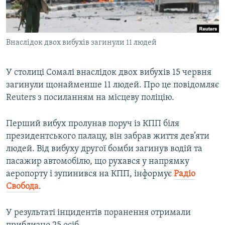
ВІДЕОУРОКИ «ELIFBE»
Русский
СВІДЧЕННЯ ОКУПАЦІЇ
Qırımtatar
Внаслідок двох вибухів загинули 11 людей
УКРАЇНСЬКА ПРОБЛЕМА КРИМУ
ДОЛУЧАЙСЯ!
ІНФОГРАФІКА
У столиці Сомалі внаслідок двох вибухів 15 червня
загинули щонайменше 11 людей. Про це повідомляє
Reuters з посиланням на місцеву поліцію.
Усі сайти RFE/RL
Перший вибух пролунав поруч із КПП біля
президентського палацу, він забрав життя дев’яти
людей. Від вибуху другої бомби загинув водій та
пасажир автомобілю, що рухався у напрямку
аеропорту і зупинився на КПП, інформує
Радіо
Свобода
.
У результаті інцидентів поранення отримали