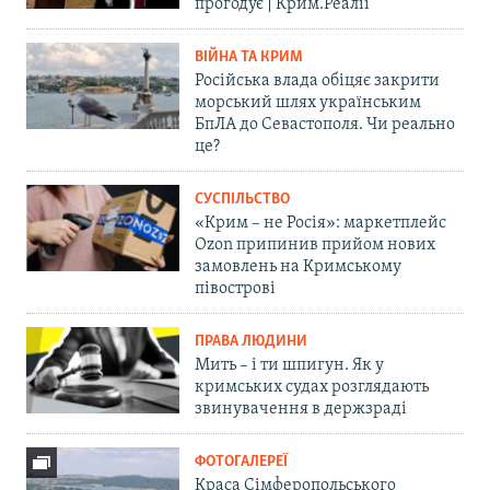
прогодує | Крим.Реалії
ВІЙНА ТА КРИМ
Російська влада обіцяє закрити
морський шлях українським
БпЛА до Севастополя. Чи реально
це?
СУСПІЛЬСТВО
«Крим – не Росія»: маркетплейс
Ozon припинив прийом нових
замовлень на Кримському
півострові
ПРАВА ЛЮДИНИ
Мить – і ти шпигун. Як у
кримських судах розглядають
звинувачення в держзраді
ФОТОГАЛЕРЕЇ
Краса Сімферопольського