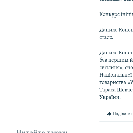
Конкурс ініці
Данило Кононе
стало.
Данило Кононе
був першим йо
світлиця», оч
Національної
товариства «
Тараса Шевче
України.
Поділитис