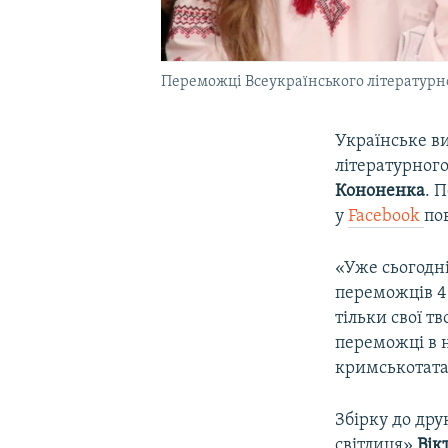
Переможці Всеукраїнського літературног
Українське в
літературного
Кононенка
. 
у
Facebook
по
«Уже сьогодн
переможців 4-
тільки свої т
переможці в н
кримськотата
Збірку до др
світлиця»
Вік