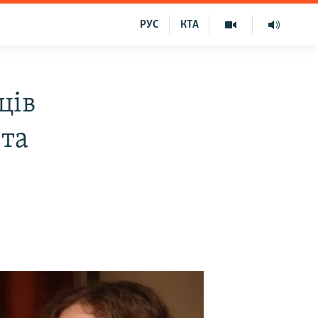
РУС
КТА
ців
ета