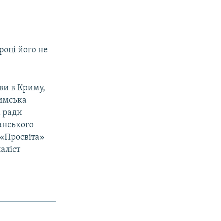
році його не
ви в Криму,
римська
м ради
анського
 «Просвіта»
аліст