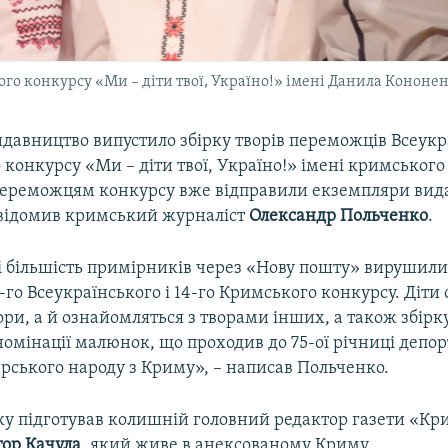
о конкурсу «Ми – діти твої, Україно!» імені Данила Кононенк
идавництво випустило збірку творів переможців Всеукр
 конкурсу «Ми – діти твої, Україно!» імені кримського
Переможцям конкурсу вже відправили екземпляри вид
відомив кримський журналіст
Олександр Польченко
.
і більшість примірників через «Нову пошту» вирушили 
го Всеукраїнського і 14-го Кримського конкурсу. Діти
вори, а й ознайомляться з творами інших, а також збір
омінації малюнок, що проходив до 75-ої річниці депор
рського народу з Криму», – написав Польченко.
уку підготував колишній головний редактор газети «Кр
тор Качула
, який живе в анексованому Криму.