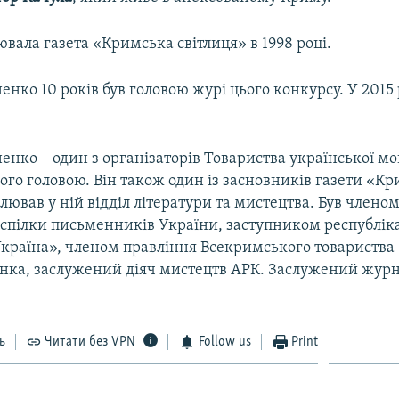
ювала газета «Кримська світлиця» в 1998 році.
нко 10 років був головою журі цього конкурсу. У 2015 
нко – один з організаторів Товариства української мо
го головою. Він також один із засновників газети «К
олював у ній відділ літератури та мистецтва. Був члено
 спілки письменників України, заступником республік
Україна», членом правління Всекримського товариства
нка, заслужений діяч мистецтв АРК. Заслужений журн
ь
Читати без VPN
Follow us
Print