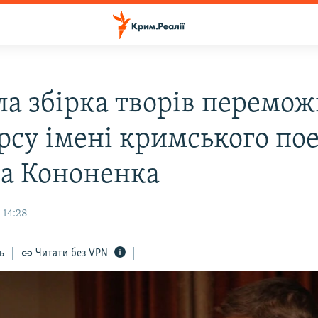
а збірка творів перемож
рсу імені кримського по
а Кононенка
 14:28
ь
Читати без VPN