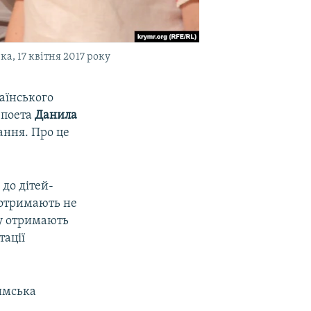
а, 17 квітня 2017 року
аїнського
 поета
Данила
ання. Про це
до дітей-
 отримають не
ку отримають
тації
имська