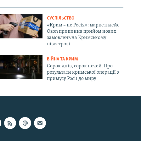
СУСПІЛЬСТВО
«Крим – не Росія»: маркетплейс
Ozon припинив прийом нових
замовлень на Кримському
півострові
ВІЙНА ТА КРИМ
Сорок днів, сорок ночей. Про
результати кримської операції з
примусу Росії до миру