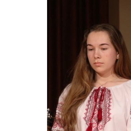
ВІДЕОУРОКИ «ELIFBE»
СВІДЧЕННЯ ОКУПАЦІЇ
УКРАЇНСЬКА ПРОБЛЕМА КРИМУ
ІНФОГРАФІКА