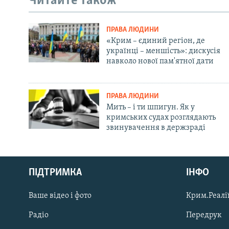
Читайте також
ПРАВА ЛЮДИНИ
«Крим – єдиний регіон, де
українці – меншість»: дискусія
навколо нової пам'ятної дати
ПРАВА ЛЮДИНИ
Мить – і ти шпигун. Як у
кримських судах розглядають
звинувачення в держзраді
Русский
ПІДТРИМКА
ІНФО
Qırımtatar
Ваше відео і фото
Крим.Реалії
ДОЛУЧАЙСЯ!
Радіо
Передрук