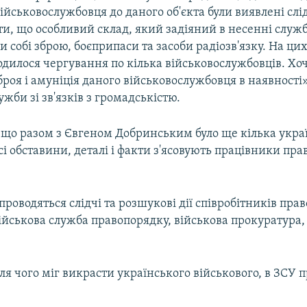
йськовослужбовця до даного об'єкта були виявлені слі
ти, що особливий склад, який задіяний в несенні служ
и собі зброю, боєприпаси та засоби радіозв'язку. На ци
одилося чергування по кілька військовослужбовців. Хо
броя і амуніція даного військовослужбовця в наявності»
жби зі зв'язків з громадськістю.
, що разом з Євгеном Добринським було ще кілька укра
сі обставини, деталі і факти з'ясовують працівники п
проводяться слідчі та розшукові дії співробітників пр
військова служба правопорядку, військова прокуратура,
 для чого міг викрасти українського військового, в ЗСУ 