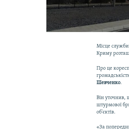
Місце служби 
Криму розташо
Про це корес
громадськіст
Шевченко
.
Він уточнив,
штурмової бр
об'єктів.
«За попередн