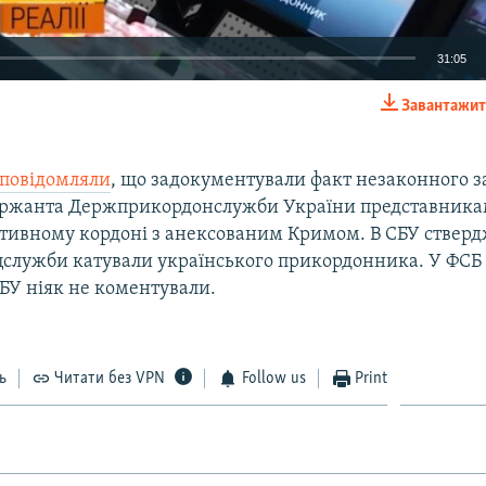
31:05
Завантажит
EMBED
повідомляли
, що задокументували факт незаконного 
ржанта Держприкордонслужби України представникам
ативному кордоні з анексованим Кримом. В СБУ ствер
Auto
270p
360p
404p
ецслужби катували українського прикордонника. У ФСБ
БУ ніяк не коментували.
1080p
ь
Читати без VPN
Follow us
Print