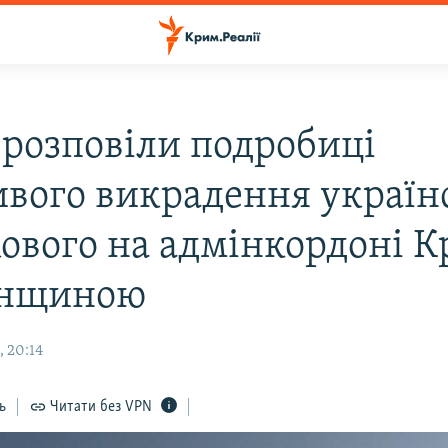
 розповіли подробиці
вого викрадення україн
кового на адмінкордоні К
онщиною
, 20:14
ь
Читати без VPN