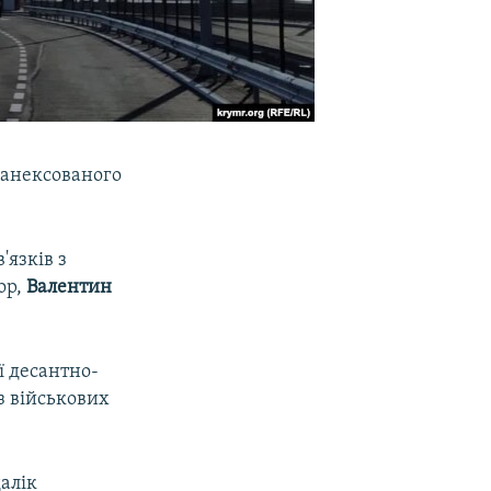
д анексованого
'язків з
ор,
Валентин
ї десантно-
з військових
алік