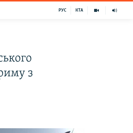
РУС
КТА
ського
риму з