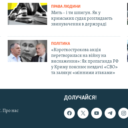
ПРАВА ЛЮДИНИ
Мить – і ти шпигун. Як у
кримських судах розглядають
звинувачення в держзраді
ПОЛІТИКА
«Короткострокова акція
перетворилася на війну на
виснаження»: Як пропаганда РФ
у Криму пояснює невдачі «СВО»
та залякує «мінними атаками»
ДОЛУЧАЙСЯ!
. Про нас