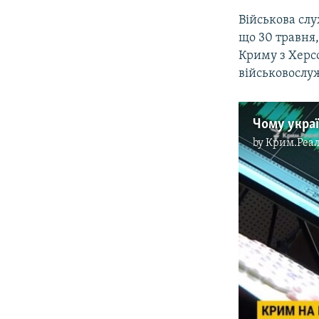
Військова сл
що 30 травня,
Криму з Херс
військовослу
Чому укра
by
Крим.Реал