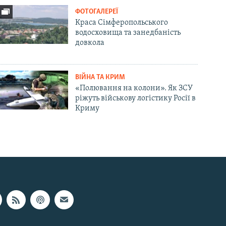
ФОТОГАЛЕРЕЇ
Краса Сімферопольського
водосховища та занедбаність
довкола
ВІЙНА ТА КРИМ
«Полювання на колони». Як ЗСУ
ріжуть військову логістику Росії в
Криму