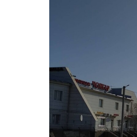
ВІДЕОУРОКИ «ELIFBE»
СВІДЧЕННЯ ОКУПАЦІЇ
УКРАЇНСЬКА ПРОБЛЕМА КРИМУ
ІНФОГРАФІКА