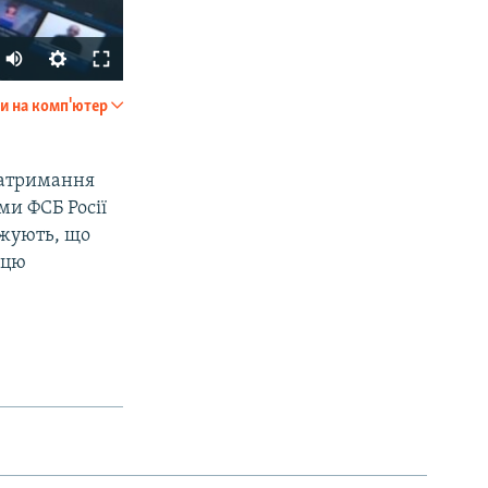
Auto
270p
и на комп'ютер
SHARE
360p
404p
затримання
и ФСБ Росії
1080p
джують, що
 цю
px
width