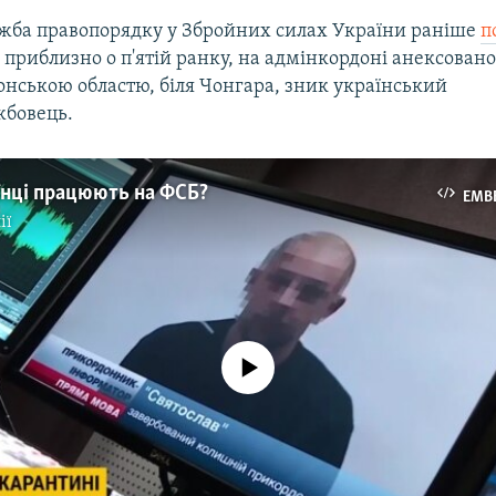
ужба правопорядку у Збройних силах України раніше
п
 приблизно о п'ятій ранку, на адмінкордоні анексовано
онською областю, біля Чонгара, зник український
жбовець.
їнці працюють на ФСБ?
EMB
ії
No media source currently available