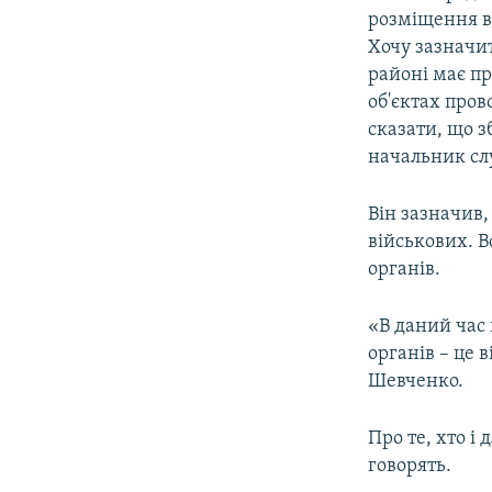
розміщення ві
Хочу зазначи
районі має пр
об'єктах пров
сказати, що з
начальник слу
Він зазначив
військових. В
органів.
«В даний час 
органів – це 
Шевченко.
Про те, хто і
говорять.