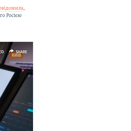
овідомила
,
го Росією
ED
SHARE