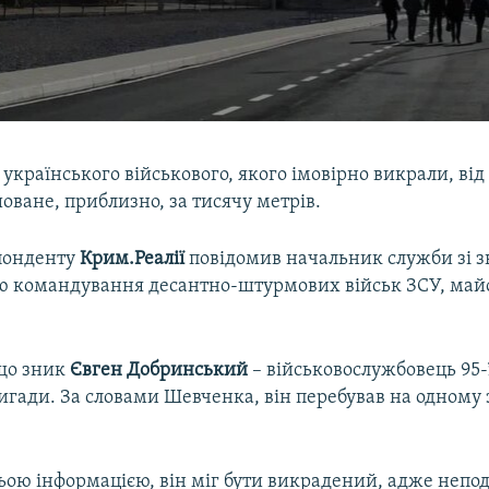
українського військового, якого імовірно викрали, ві
ване, приблизно, за тисячу метрів.
понденту
Крим.Реалії
повідомив начальник служби зі зв
ю командування десантно-штурмових військ ЗСУ, май
 що зник
Євген Добринський
– військовослужбовець 95-
игади. За словами Шевченка, він перебував на одному 
ьою інформацією, він міг бути викрадений, адже непод