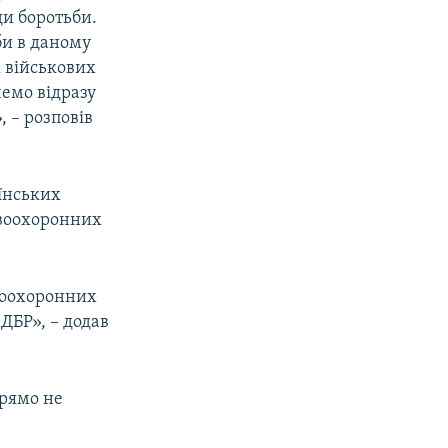
ди боротьби.
би в даному
х військових
чемо відразу
, – розповів
їнських
равоохоронних
авоохоронних
 ДБР», – додав
прямо не