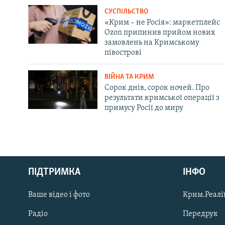
СУСПІЛЬСТВО
«Крим – не Росія»: маркетплейс
Ozon припинив прийом нових
замовлень на Кримському
півострові
ВІЙНА ТА КРИМ
Сорок днів, сорок ночей. Про
результати кримської операції з
примусу Росії до миру
Русский
ПІДТРИМКА
ІНФО
Qırımtatar
Ваше відео і фото
Крим.Реалії
ДОЛУЧАЙСЯ!
Радіо
Передрук