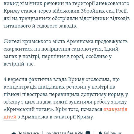
викид хімічних речовин на території анексованого
Криму стався через військових Збройних сил Росії,
які на тренуваннях обстріляли відстійники відходів
титанового й содового заводів.
Жителі кримського міста Армянська продовжують
скаржитися на погіршення самопочуття, їдкий
запах у повітрі, першіння в горлі, особливо у
вечірній час.
4 вересня фактична влада Криму оголосила, що
концентрація шкідливих речовин у повітрі на
півночі півострова перевищила допустиму норму, у
зв’язку з цим на два тижні зупинили роботу заводу
«Кримський титан». Крім того, почалася
евакуація
дітей
з Армянська в санаторії Криму.
Поділитись
Читати без VPN
Follow us