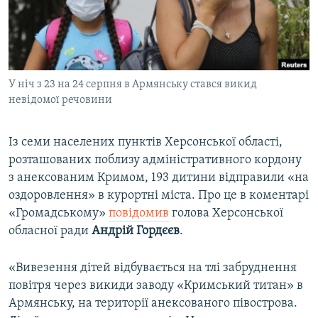
ВІДЕОУРОКИ «ELIFBE»
Русский
СВІДЧЕННЯ ОКУПАЦІЇ
Qırımtatar
УКРАЇНСЬКА ПРОБЛЕМА КРИМУ
У ніч з 23 на 24 серпня в Армянську стався викид
ДОЛУЧАЙСЯ!
ІНФОГРАФІКА
невідомої речовини
Із семи населених пунктів Херсонської області,
Усі сайти RFE/RL
розташованих поблизу адміністративного кордону
з анексованим Кримом, 193 дитини відправили «на
оздоровлення» в курортні міста. Про це в коментарі
«Громадському»
повідомив
голова Херсонської
обласної ради
Андрій Гордєєв
.
«Вивезення дітей відбувається на тлі забруднення
повітря через викиди заводу «Кримський титан» в
Армянську, на території анексованого півострова.