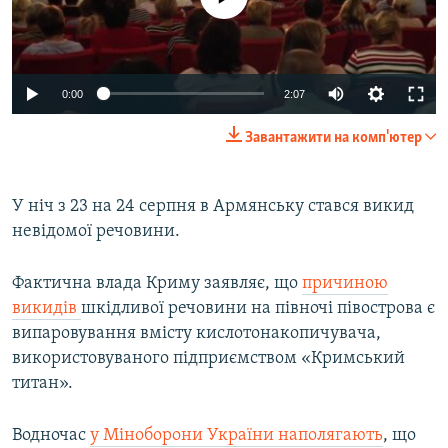
0:00
2:07
Завантажити на комп'ютер
У ніч з 23 на 24 серпня в Армянську стався викид
невідомої речовини.
Фактична влада Криму заявляє, що
причиною
викидів
шкідливої речовини на півночі півострова є
випаровування вмісту кислотонакопичувача,
використовуваного підприємством «Кримський
титан».
Водночас
у Міноборони України наполягають
, що