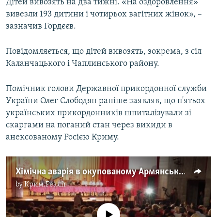
Дітей вивозять на два тижні. «На оздоровлення»
вивезли 193 дитини і чотирьох вагітних жінок», –
зазначив Гордєєв.
Повідомляється, що дітей вивозять, зокрема, з сіл
Каланчацького і Чаплинського району.
Помічник голови Державної прикордонної служби
України Олег Слободян раніше заявляв, що п'ятьох
українських прикордонників шпиталізували зі
скаргами на поганий стан через викиди в
анексованому Росією Криму.
Хімічна аварія в окупованому Армянську: в Каланчаку зібрали термінові збори мешканців – відео
by
Крим.Реалії
No media source currently available