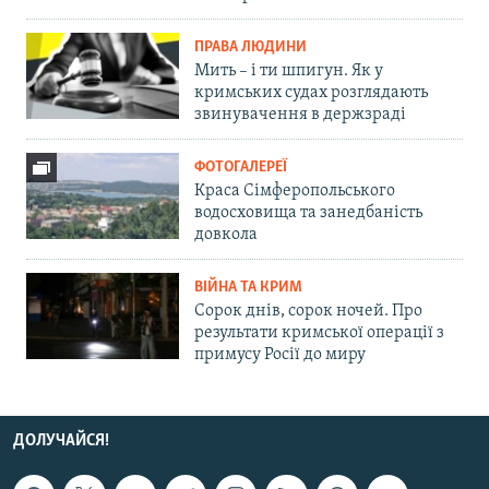
ПРАВА ЛЮДИНИ
Мить – і ти шпигун. Як у
кримських судах розглядають
звинувачення в держзраді
ФОТОГАЛЕРЕЇ
Краса Сімферопольського
водосховища та занедбаність
довкола
ВІЙНА ТА КРИМ
Сорок днів, сорок ночей. Про
результати кримської операції з
примусу Росії до миру
ДОЛУЧАЙСЯ!