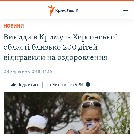
Доступність
посилання
Перейти
НОВИНИ
до
НОВИНИ
Викиди в Криму: з Херсонської
основного
ВОДА.КРИМ
матеріалу
області близько 200 дітей
ВІДЕО ТА ФОТО
Перейти
відправили на оздоровлення
до
ПОЛІТИКА
основної
08 вересень 2018, 14:15
БЛОГИ
навігації
Перейти
Поділитись
Читати без VPN
ПОГЛЯД
до
ІНТЕРВ'Ю
пошуку
ВСЕ ЗА ДЕНЬ
СПЕЦПРОЕКТИ
ЯК ОБІЙТИ БЛОКУВАННЯ
ДЕПОРТАЦІЯ