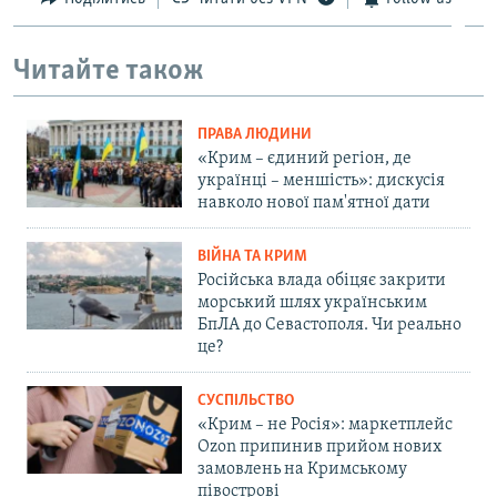
Читайте також
ПРАВА ЛЮДИНИ
«Крим – єдиний регіон, де
українці – меншість»: дискусія
навколо нової пам'ятної дати
ВІЙНА ТА КРИМ
Російська влада обіцяє закрити
морський шлях українським
БпЛА до Севастополя. Чи реально
це?
СУСПІЛЬСТВО
«Крим – не Росія»: маркетплейс
Ozon припинив прийом нових
замовлень на Кримському
півострові