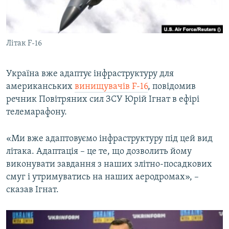
ВІДЕОУРОКИ «ELIFBE»
Русский
СВІДЧЕННЯ ОКУПАЦІЇ
Qırımtatar
Літак F-16
УКРАЇНСЬКА ПРОБЛЕМА КРИМУ
ДОЛУЧАЙСЯ!
ІНФОГРАФІКА
Україна вже адаптує інфраструктуру для
американських
винищувачів F-16
, повідомив
речник Повітряних сил ЗСУ Юрій Ігнат в ефірі
Усі сайти RFE/RL
телемарафону.
«Ми вже адаптовуємо інфраструктуру під цей вид
літака. Адаптація – це те, що дозволить йому
виконувати завдання з наших злітно-посадкових
смуг і утримуватись на наших аеродромах», –
сказав Ігнат.