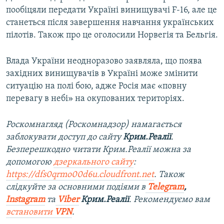
пообіцяли передати Україні винищувачі F-16, але це
станеться після завершення навчання українських
пілотів. Також про це оголосили Норвегія та Бельгія.
Влада України неодноразово заявляла, що поява
західних винищувачів в Україні може змінити
ситуацію на полі бою, адже Росія має «повну
перевагу в небі» на окупованих територіях.
Роскомнагляд (Роскомнадзор) намагається
заблокувати доступ до сайту
Крим.Реалії
.
Безперешкодно читати Крим.Реалії можна за
допомогою
дзеркального сайту
:
https://dfs0qrmo00d6u.cloudfront.net
. Також
слідкуйте за основними подіями в
Telegram
,
Instagram
та
Viber
Крим.Реалії
. Рекомендуємо вам
встановити
VPN
.