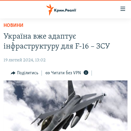
Доступність
посилання
Перейти
НОВИНИ
до
НОВИНИ
Україна вже адаптує
основного
ВОДА.КРИМ
матеріалу
інфраструктуру для F-16 – ЗСУ
ВІДЕО ТА ФОТО
Перейти
до
19 лютий 2024, 13:02
ПОЛІТИКА
основної
БЛОГИ
Поділитись
Читати без VPN
навігації
Перейти
ПОГЛЯД
до
ІНТЕРВ'Ю
пошуку
ВСЕ ЗА ДЕНЬ
СПЕЦПРОЕКТИ
ЯК ОБІЙТИ БЛОКУВАННЯ
ДЕПОРТАЦІЯ