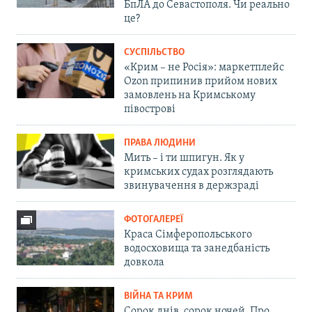
БпЛА до Севастополя. Чи реально
це?
СУСПІЛЬСТВО
«Крим – не Росія»: маркетплейс
Ozon припинив прийом нових
замовлень на Кримському
півострові
ПРАВА ЛЮДИНИ
Мить – і ти шпигун. Як у
кримських судах розглядають
звинувачення в держзраді
ФОТОГАЛЕРЕЇ
Краса Сімферопольського
водосховища та занедбаність
довкола
ВІЙНА ТА КРИМ
Сорок днів, сорок ночей. Про