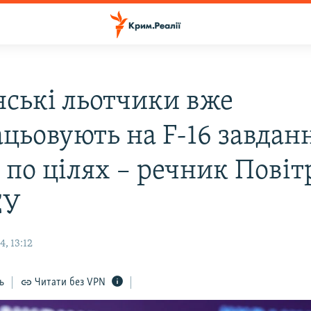
нські льотчики вже
ацьовують на F-16 завдан
в по цілях – речник Пові
СУ
, 13:12
ь
Читати без VPN