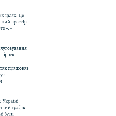
SHARE
360p
480p
х цілях. Це
яний простір.
720p
ти», –
1080p
слуговування
px
width
 зброєю
ітак працював
тує
и
ь Україні
іткий графік
ні бути