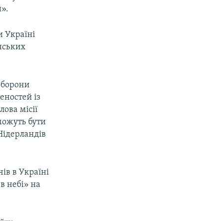
и».
и Україні
їнських
оборони
еностей із
лова місії
можуть бути
 Нідерландів
ів в Україні
в небі» на