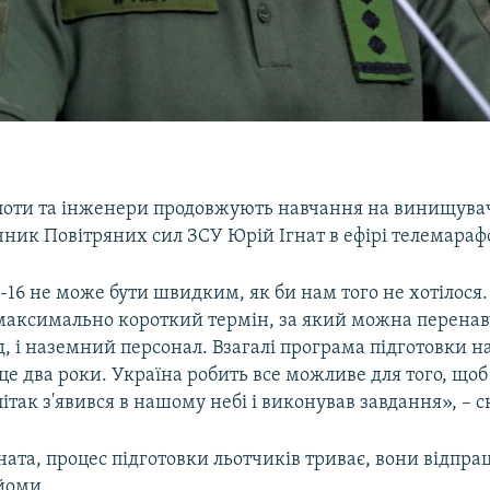
ілоти та інженери продовжують навчання на винищувач
ник Повітряних сил ЗСУ Юрій Ігнат в ефірі телемараф
-16 не може бути швидким, як би нам того не хотілося. 
е максимально короткий термін, за який можна перенав
, і наземний персонал. Взагалі програма підготовки на
це два роки. Україна робить все можливе для того, що
так з'явився в нашому небі і виконував завдання», – ск
ната, процес підготовки льотчиків триває, вони відпр
йоми.