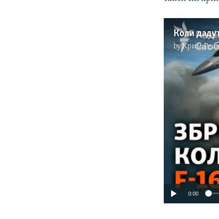
by
Крим.Реал
0:00