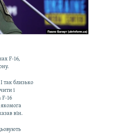
ах F-16,
ону.
І так близько
чити і
 F-16
б якомога
азав він.
ацьовують