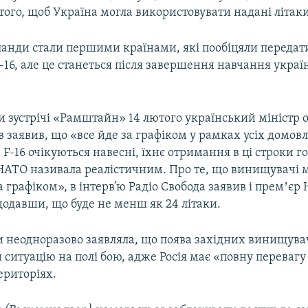
того, щоб Україна могла використовувати надані літак
ланди стали першими країнами, які пообіцяли передат
16, але це станеться після завершення навчання укра
и зустрічі «Рамштайн» 14 лютого український міністр 
 заявив, що «все йде за графіком у рамках усіх домовл
F-16 очікуються навесні, їхнє отримання в ці строки го
НАТО називала реалістичним. Про те, що винищувачі 
а графіком», в інтерв’ю Радіо Свобода заявив і премʼєр
одавши, що буде не менш як 24 літаки.
 неодноразово заявляла, що поява західних винищувач
ситуацію на полі бою, адже Росія має «повну перевагу 
ериторіях.