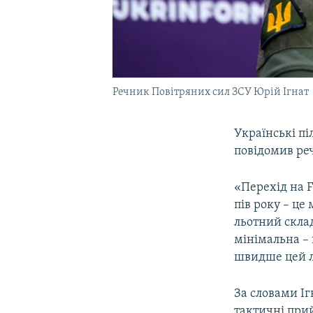
Речник Повітряних сил ЗСУ Юрій Ігнат
Українські п
повідомив реч
«Перехід на F
пів року – ц
льотний склад
мінімальна – 
швидше цей лі
За словами Іг
тактичні при