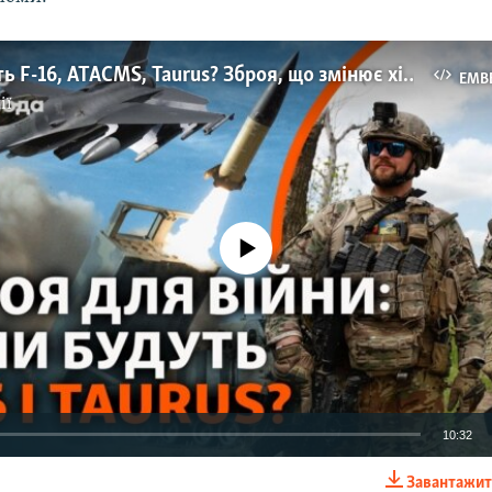
Коли дадуть F-16, ATACMS, Taurus? Зброя, що змінює хід війни
EMB
ії
No media source currently available
10:32
Завантажит