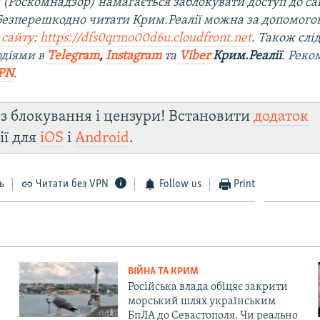
 (Роскомнадзор) намагається заблокувати доступ до са
 Безперешкодно читати Крим.Реалії можна за допомог
 сайту
:
https://dfs0qrmo00d6u.cloudfront.net
. Також слі
діями в
Telegram
,
Instagram
та
Viber
Крим.Реалії
. Рек
PN
.
з блокування і цензури! Встановити
додаток
ії для
iOS
і
Android
.
ь
Читати без VPN
Follow us
Print
ВІЙНА ТА КРИМ
Російська влада обіцяє закрити
морський шлях українським
БпЛА до Севастополя. Чи реально