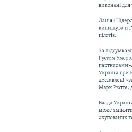
виконані для 
Данія і Нідер
винищувачі F-
пілотів.
За підсумкам
Рустем Умєров
партнерами». 
України при 
доставлені «з
Марк Рютте, д
Влада України
може змінити 
окупованих т