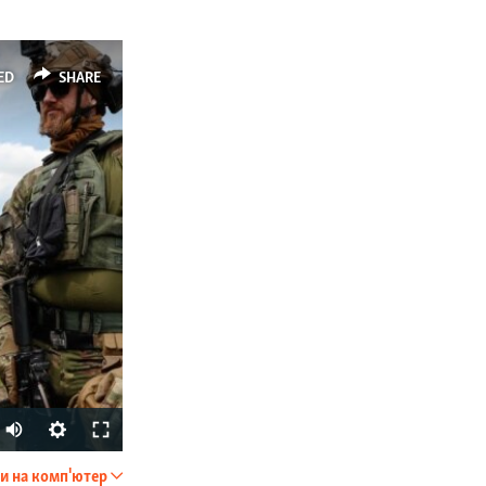
ED
SHARE
Auto
240p
и на комп'ютер