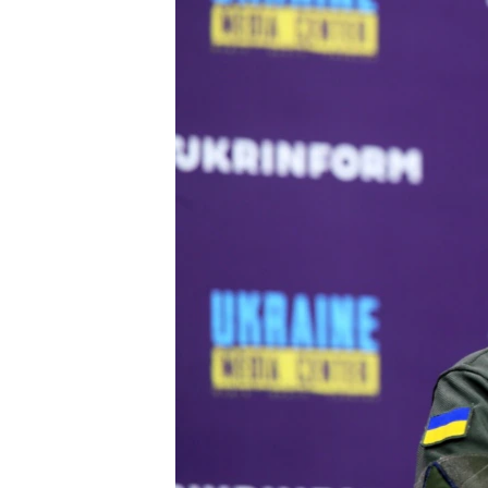
ВІДЕОУРОКИ «ELIFBE»
СВІДЧЕННЯ ОКУПАЦІЇ
УКРАЇНСЬКА ПРОБЛЕМА КРИМУ
ІНФОГРАФІКА