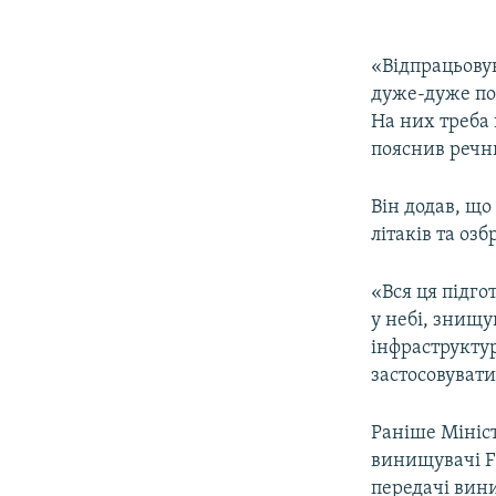
«Відпрацьову
дуже-дуже пот
На них треба 
пояснив речн
Він додав, щ
літаків та оз
«Вся ця підго
у небі, знищу
інфраструктур
застосовувати
Раніше Мініст
винищувачі F
передачі вини