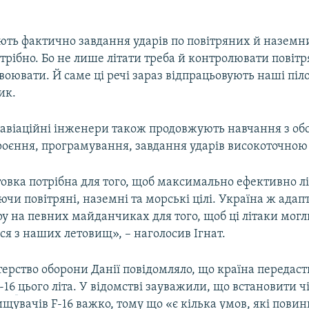
EMBED
ють фактично завдання ударів по повітряних й наземни
рібно. Бо не лише літати треба й контролювати повітр
воювати. Й саме ці речі зараз відпрацьовують наші піло
Auto
240p
360p
480p
ик.
720p
1080p
о авіаційні інженери також продовжують навчання з об
броєння, програмування, завдання ударів високоточною
товка потрібна для того, щоб максимально ефективно л
ючи повітряні, наземні та морські цілі. Україна ж адап
у на певних майданчиках для того, щоб ці літаки могл
ся з наших летовищ», – наголосив Ігнат.
ерство оборони Данії повідомляло, що країна передаст
-16
цього літа. У відомстві зауважили, що встановити ч
щувачів F-16 важко, тому що «є кілька умов, які повин