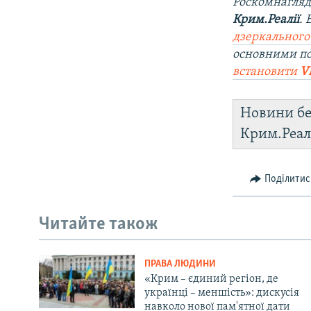
Роскомнагляд
Крим.Реалії
.
дзеркального
основними по
встановити
V
Новини бе
Крим.Реал
Поділитис
Читайте також
ПРАВА ЛЮДИНИ
«Крим – єдиний регіон, де
українці – меншість»: дискусія
навколо нової пам'ятної дати