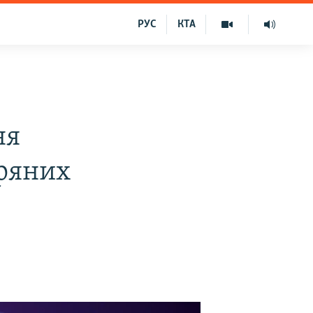
РУС
КТА
ня
тряних