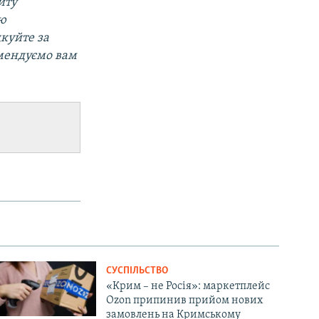
йту
ою
дкуйте за
омендуємо вам
СУСПІЛЬСТВО
«Крим – не Росія»: маркетплейс
Ozon припинив прийом нових
замовлень на Кримському