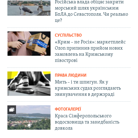
Російська влада обіцяє закрити
морський шлях українським
БпЛА до Севастополя. Чи реально
це?
СУСПІЛЬСТВО
«Крим – не Росія»: маркетплейс
Ozon припинив прийом нових
замовлень на Кримському
півострові
ПРАВА ЛЮДИНИ
Мить – і ти шпигун. Як у
кримських судах розглядають
звинувачення в держзраді
ФОТОГАЛЕРЕЇ
Краса Сімферопольського
водосховища та занедбаність
довкола