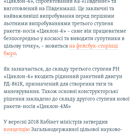
«Циклон-4», спроектований КБ «Південне» та
виготовлений на Південмаші. Це заключні та
найважливіші випробування перед першими
льотними випробуваннями третього ступеня
ракети-носія «Циклон-4» – саме він працюватиме
безпосередньо у космосі та виводити супутники в
цільову точку», – мовиться
на фейсбук-сторінці
бюро
.
Як зазначається, до складу третього ступеня РН
«Циклон-4» входить рідинний ракетний двигун
РД-861К, призначений для створення тяги та
маневрування. Також основні конструкторські
рішення закладено до складу другого ступеня нової
ракети-носія «Циклон-4М»
У вересні 2018 Кабінет міністрів затвердив
концепцію
Загальнодержавної цільової науково-