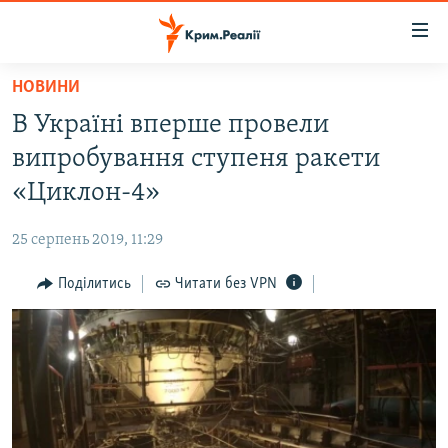
Доступність
посилання
Перейти
НОВИНИ
до
НОВИНИ
В Україні вперше провели
основного
ВОДА.КРИМ
матеріалу
випробування ступеня ракети
ВІДЕО ТА ФОТО
Перейти
«Циклон-4»
до
ПОЛІТИКА
основної
25 серпень 2019, 11:29
БЛОГИ
навігації
Перейти
Поділитись
Читати без VPN
ПОГЛЯД
до
ІНТЕРВ'Ю
пошуку
ВСЕ ЗА ДЕНЬ
СПЕЦПРОЕКТИ
ЯК ОБІЙТИ БЛОКУВАННЯ
ДЕПОРТАЦІЯ