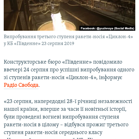
ВІДЕОУРОКИ «ELIFBE»
Русский
СВІДЧЕННЯ ОКУПАЦІЇ
Qırımtatar
УКРАЇНСЬКА ПРОБЛЕМА КРИМУ
Випробування третього ступеня ракети-носія «Циклон-4»
ДОЛУЧАЙСЯ!
ІНФОГРАФІКА
у КБ «Південне» 23 серпня 2019
Конструкторське бюро «Південне» повідомило
Усі сайти RFE/RL
ввечері 24 серпня про успішні випробування одного
зі ступенів ракети-носія «Циклон-4», інформує
Радіо Свобода
.
«23 серпня, напередодні 28-ї річниці незалежності
нашої країни, вперше за часи її новітньої історії,
були проведені вогневі випробування ступеня
ракети-носія в цілому – відбувся прожиг третього
ступеня ракети-носія середнього класу