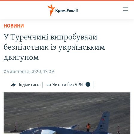
Доступність
посилання
Перейти
НОВИНИ
до
НОВИНИ
У Туреччині випробували
основного
ВОДА.КРИМ
матеріалу
безпілотник із українським
ВІДЕО ТА ФОТО
Перейти
двигуном
до
ПОЛІТИКА
основної
05 листопад 2020, 17:09
БЛОГИ
навігації
Перейти
Поділитись
Читати без VPN
ПОГЛЯД
до
ІНТЕРВ'Ю
пошуку
ВСЕ ЗА ДЕНЬ
СПЕЦПРОЕКТИ
ЯК ОБІЙТИ БЛОКУВАННЯ
ДЕПОРТАЦІЯ