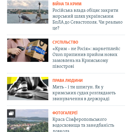
ВІЙНА ТА КРИМ
Російська влада обіцяє закрити
морський шлях українським
БпЛА до Севастополя. Чи реально
це?
СУСПІЛЬСТВО
«Крим – не Росія»: маркетплейс
Ozon припинив прийом нових
замовлень на Кримському
півострові
ПРАВА ЛЮДИНИ
Мить – і ти шпигун. Як у
кримських судах розглядають
звинувачення в держзраді
ФОТОГАЛЕРЕЇ
Краса Сімферопольського
водосховища та занедбаність
довкола