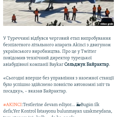
ВІДЕОУРОКИ «ELIFBE»
Русский
СВІДЧЕННЯ ОКУПАЦІЇ
Qırımtatar
УКРАЇНСЬКА ПРОБЛЕМА КРИМУ
ДОЛУЧАЙСЯ!
ІНФОГРАФІКА
У Туреччині відбувся черговий етап випробування
безпілотного літального апарата Akinci з двигуном
українського виробництва. Про це у Twitter
Усі сайти RFE/RL
повідомив технічний директор турецької
авіабудівної компанії Baykar
Сельджук Байрактар
.
«Сьогодні вперше без управління з наземної станції
було успішно здійснено повністю автономні зліт та
посадку», – вказав Байрактар.
#AKINCI
:Testlerine devam ediyor... 🐳Bugün ilk
defa;Yer Kontrol İstasyonu bulunmayan uzakmeydana,