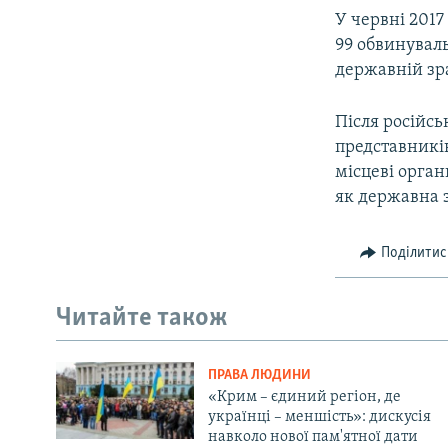
У червні 2017
99 обвинуваль
державній зр
Після російсь
представників
місцеві орган
як державна 
Поділитис
Читайте також
ПРАВА ЛЮДИНИ
«Крим – єдиний регіон, де
українці – меншість»: дискусія
навколо нової пам'ятної дати