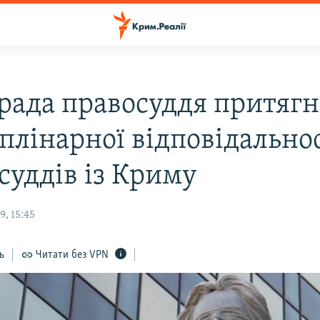
рада правосуддя притягн
плінарної відповідально
суддів із Криму
, 15:45
ь
Читати без VPN