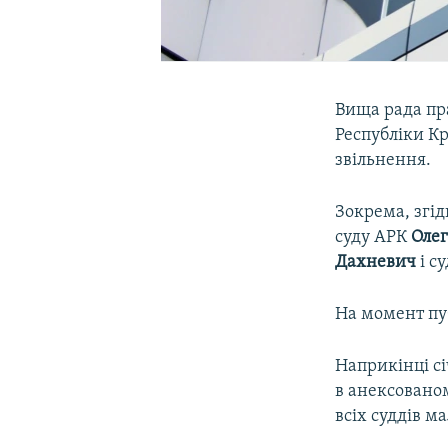
Вища рада пр
Республіки Кр
звільнення.
Зокрема, згід
суду АРК
Олег
Дахневич
і с
На момент пуб
Наприкінці сі
в анексовано
всіх суддів м