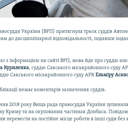
авосуддя України (ВРП) притягнула трьох суддів Авто
им до дисциплінарної відповідальності, подавши подан
но з інформацією на сайті ВРП, мова йде про суддю ап
а Куриленка
, суддю Сакського міськрайонного суду А
уддю Сакського міськрайонного суду АРК
Ельміру Асан
лікації немає коментарів зазначених суддів.
чня 2018 року Вища рада правосуддя України зупинила
му Криму та на окупованих частинах Донбаса. Повідом
али перевести на постійне місце роботи в інші суди без 