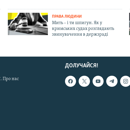
ПРАВА ЛЮДИНИ
Мить – і ти шпигун. Як у
кримських судах розглядають
звинувачення в держзраді
ДОЛУЧАЙСЯ!
. Про нас