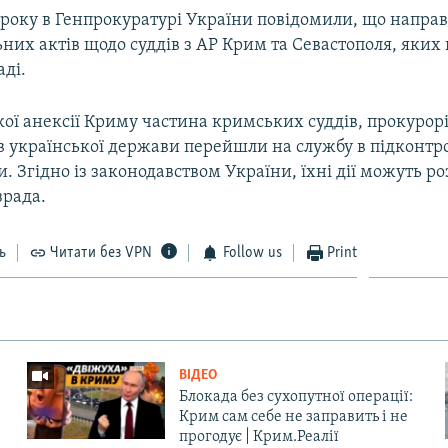
 року в Генпрокуратурі України повідомили, що направ
них актів щодо суддів з АР Крим та Севастополя, яких
аді.
кої анексії Криму частина кримських суддів, прокурор
 української держави перейшли на службу в підконтро
и. Згідно із законодавством України, їхні дії можуть р
зрада.
ь
Читати без VPN
Follow us
Print
ВІДЕО
Блокада без сухопутної операції:
Крим сам себе не заправить і не
прогодує | Крим.Реалії