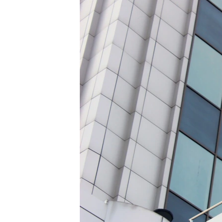
ВІДЕОУРОКИ «ELIFBE»
СВІДЧЕННЯ ОКУПАЦІЇ
УКРАЇНСЬКА ПРОБЛЕМА КРИМУ
ІНФОГРАФІКА