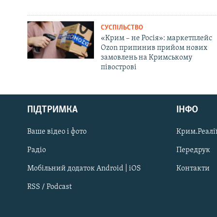
СУСПІЛЬСТВО
«Крим – не Росія»: маркетплейс
Ozon припинив прийом нових
замовлень на Кримському
півострові
Русский
ПІДТРИМКА
ІНФО
Qırımtatar
Ваше відео і фото
Крим.Реалії
ДОЛУЧАЙСЯ!
Радіо
Передрук
Мобільний додаток Android | iOS
Контакти
RSS / Podcast
Усі сайти RFE/RL