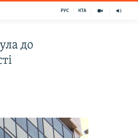
РУС
КТА
ула до
сті