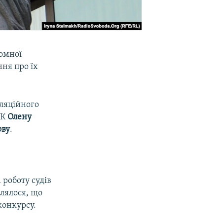
номної
ня про їх
еляційного
РК
Олену
ову
.
 роботу судів
лялося, що
конкурсу.